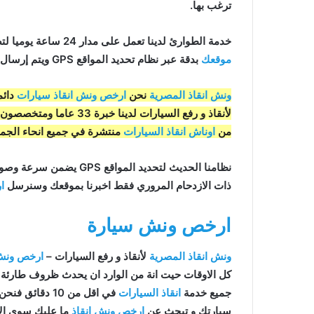
ترغب بها.
خدمة الطوارئ لدينا تعمل على مدار 24 ساعة يوميا لتضمن انك لن تبقى عالقا ابدا فبمجرد اتصالك بنا يتم تحديد
موقعك
بدقة عبر نظام تحديد المواقع GPS ويتم إرسال
ونش انقاذ المصرية
نحن
ارخص ونش انقاذ سيارات
دائم
لأنقاذ و رفع السيارات لد
من
اوناش انقاذ السيارات
منتشرة في جميع انحاء الجمه
نظامنا الحديث لتحديد المواقع GPS يضمن سرعة وصول
ذات الازدحام المروري فقط اخبرنا بموقعك وسنرسل
ا
ارخص ونش سيارة
ونش انقاذ المصرية
لأنقاذ و رفع السيارات –
ارخص ونش 
كل الاوقات حيت انة من الوارد ان يحدث ظروف طارئة ت
جميع خدمة
انقاذ السيارات
في اقل من 10 دقائق فنحن نقدم خدمة
سيارتك و تبحث عن
ارخص ونش انقاذ
ما عليك سوي الإ