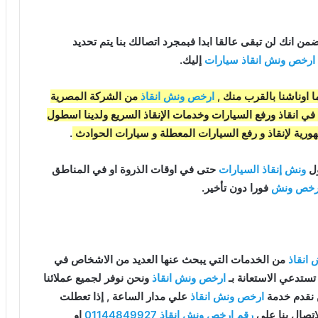
ارخص ونش انقاذ سيارات
إليك.
ا اوناشنا بالقرب منك ,
ارخص ونش انقاذ
من الشركة المصرية
ينا خبرة 33 عاما ومتخصصون في انقاذ ورفع السيارات وخدمات الإنقاذ السريع ولدينا اسطول
ورية لإنقاذ و رفع السيارات المعطلة و سيارات الحوادث
.
ونش إنقاذ السيارات
حتى في اوقات الذروة او في المناطق
رخص ونش
فورا دون تأخير.
انقاذ
من الخدمات التي يبحث عنها العديد من الاشخاص في
ستدعي الاستعانة بـ
ارخص ونش انقاذ
ونحن نوفر لجميع عملائنا
ارخص ونش انقاذ
علي مدار الساعة , إذا تعطلت
تصال بنا علي
رقم ارخص ونش انقاذ
01144849927
او