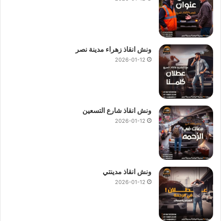
اسرع ونش انقاذ
01144849927
او
01017439322
او
01094833093
وسنصلك في غضون 10 دقائق اينما كنت فقط
اتصل بنا على الفور بـ
رقم اسرع ونش انقاذ
على الفرع الرئيسي
للشركة وسنقدم لك الحل و توصيلك فورا بـ
اسرع ونش انقاذ
ليصل
ونش انقاذ زهراء مدينة نصر
لموقعك في اسرع وقت.
2026-01-12
ونش انقاذ شارع التسعين
2026-01-12
ونش انقاذ مدينتي
2026-01-12