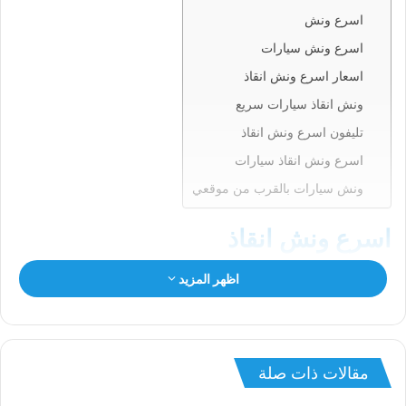
اسرع ونش
اسرع ونش سيارات
اسعار اسرع ونش انقاذ
ونش انقاذ سيارات سريع
تليفون اسرع ونش انقاذ
اسرع ونش انقاذ سيارات
ونش سيارات بالقرب من موقعي
اسرع ونش انقاذ
إذا تعطلت سياراتك فجاة فإن
ونش انقاذ سيارات
المصرية هو أفضل
اظهر المزيد
اختيار لك , يصلك
اسرع ونش الانقاذ
خلال 10 دقائق بحد اقصي فنحن
نعمل 24 ساعة على مدار الساعة و طوال أيام الأسبوع.
مقالات ذات صلة
كل ما تحتاج إليه هو الاتصال بنا علي رقم
اسرع ونش انقاذ سيارات
:
01144849927
او
01017439322
او
01094833093
لإخبارنا