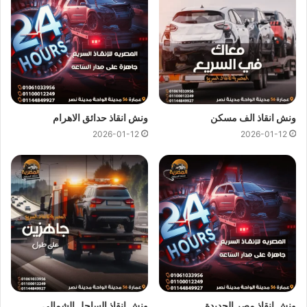
الوقود كل ما عليك الاتصال بنا وسنصل اليك في اسرع وقت ممكن
ونساعدك علي التزود بالوقود.
شحن بطاريات السيارة :
نساعدك علي شحن البطارية في اي وقت فنحن دائما في خدمتك.
ونش انقاذ الف مسكن
ونش انقاذ حدائق الاهرام
نحن في
ونش انقاذ
المصرية لإنقاذ السيارات نوفر
ونش عربيات
24
2026-01-12
2026-01-12
ساعة دون توقف طوال ايام الأسبوع سواء تعطلت سيارتك منتصف
الليل في طريق مزدحم او في شارع فرعي يمكنك الاتصال بنا فورا
على
تليفون اسرع ونش انقاذ
01144849927
او
01017439322
او
01094833093
وسيصل إليك
اسرع ونش انقاذ
في اقل وقت
ممكن.
ونش انقاذ مصر الجديدة
ونش انقاذ الساحل الشمالي