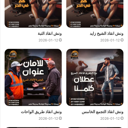
اسرع ونش
اصبح الحصول علي
اسرع ونش انقاذ
امر سهل جدا من خلال
ونش
انقاذ المصرية
لأنقاذ و رفع السيارات إذا كنت تبحث عن خدمة
انقاذ
ونش انقاذ الشيخ زايد
ونش انقاذ التبة
سيارات
سريعة و مميزة فعليك إختيار
اسرع ونش انقاذ
من الشركة
2026-01-12
2026-01-12
المصرية لأنقاذ و رفع السيارات من خلال الاتصال بـ
رقم اسرع ونش
انقاذ
01144849927
او
01017439322
او
01094833093
إتصل
بنا نرسل لكـ
اسرع ونش انقاذ
علي الفور في اي وقت علي مدار
اليوم فنحن نوفر خدماتنا 24 ساعة علي مدار اليوم
.
اسرع ونش إنقاذ
و
رقم اسرع ونش إنقاذ
ونش انقاذ المصرية
لأنقاذ و رفع السيارات نحن
اسرع ونش انقاذ
ونش انقاذ التجمع الخامس
ونش انقاذ طريق الواحات
أسعارنا موحدة على كافة أنحاء الجمهورية ولن نطالبك بأية رسوم
2026-01-12
2026-01-12
إضافية او إكرامية وأسعار التنقل تعتبر رمزية لأننا نمتلك
ونش انقاذ