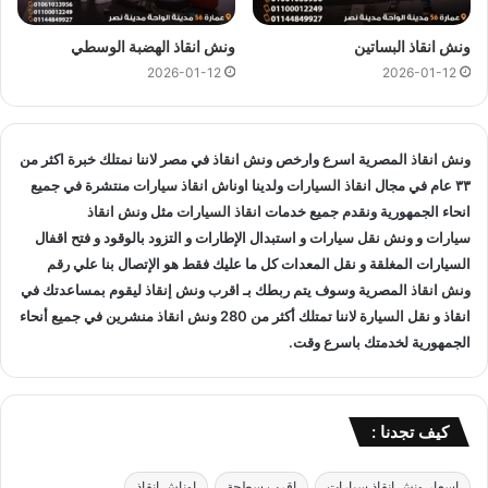
رقم اسرع ونش انقاذ
و
تليفون اسرع ونش
ونش انقاذ البساتين
ونش انقاذ الهضبة الوسطي
انقاذ
2026-01-12
2026-01-12
اسرع ونش سيارات
ونش انقاذ
المصرية اسرع وارخص
ونش انقاذ
في مصر لاننا نمتلك خبرة اكثر من
٣٣ عام في مجال
انقاذ السيارات
ولدينا
اوناش انقاذ سيارات
منتشرة في جميع
لماذا تختار
اسرع ونش انقاذ
من
ونش انقاذ
انحاء الجمهورية ونقدم جميع خدمات
انقاذ السيارات
مثل
ونش انقاذ
سيارات
و
ونش نقل سيارات
و استبدال الإطارات و التزود بالوقود و فتح اقفال
المصرية
لأنقاذ و رفع السيارات ؟
السيارات المغلقة و نقل المعدات كل ما عليك فقط هو الإتصال بنا علي
رقم
ونش انقاذ
لاننا نمتلك اسطول من
المصرية وسوف يتم ربطك بـ
اوناش الانقاذ
اكثر من 2000
اقرب ونش إنقاذ
ونش انقاذ
ليقوم بمساعدتك في
انقاذ و
نقل السيارة
لاننا تمتلك أكثر من 280
ونش انقاذ
منشرين في جميع أنحاء
متوفرين بمختلف المناطق و الطرق السريعة و الميادين العامة لذلك
الجمهورية لخدمتك باسرع وقت.
سنكون قادرون على مساعدتك في أسرع وقت ممكن ليصلك
اسرع
ونش انقاذ
في خلال 10 دقائق بحد اقصي اتصل بنا الان
01144849927
او
01017439322
او
01094833093
و
اسرع
كيف تجدنا :
ونش انقاذ
متاح 24 ساعة في اليوم 365 يوم في السنة.
اسعار ونش انقاذ سيارات
اقرب سطحة
اوناش انقاذ