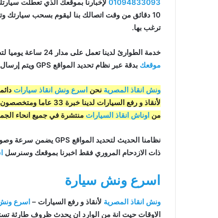
01094833093
لإخبارنا بموقعك الذي تعطلت سيارت
10 دقائق من وقت اتصالك بنا ليقوم بسحب سيارتك وتو
ترغب بها.
خدمة الطوارئ لدينا تعمل على مدار 24 ساعة يوميا لتضمن انك لن تبقى عالقا ابدا فبمجرد اتصالك بنا يتم تحديد
موقعك
بدقة عبر نظام تحديد المواقع GPS ويتم إرسال
ونش انقاذ المصرية
نحن
اسرع ونش انقاذ سيارات
دائما
لأنقاذ و رفع السيارات لد
من
اوناش انقاذ السيارات
منتشرة في جميع انحاء الجمه
نظامنا الحديث لتحديد المواقع GPS يضمن سرعة وصول
ذات الازدحام المروري فقط اخبرنا بموقعك وسنرسل
ا
اسرع ونش سيارة
ونش انقاذ المصرية
لأنقاذ و رفع السيارات –
اسرع ونش 
الاوقات حيت انة من الوارد ان يحدث ظروف طارئة تستد