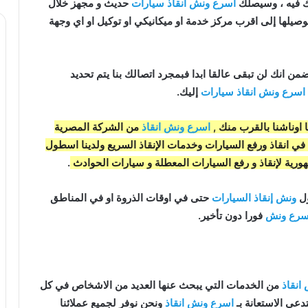
ك فيه ، وسيصلك
اسرع ونش انقاذ سيارات
حديث و مجهز خلال
صيلها إلى اقرب مركز خدمة او ميكانيكي او توكيل او اي وجهة
اسرع ونش انقاذ سيارات
إليك.
 اوناشنا بالقرب منك ,
اسرع ونش انقاذ
من الشركة المصرية
ينا خبرة 33 عاما ومتخصصون في انقاذ ورفع السيارات وخدمات الإنقاذ السريع ولدينا اسطول
ورية لإنقاذ و رفع السيارات المعطلة و سيارات الحوادث
.
ونش إنقاذ السيارات
حتى في اوقات الذروة او في المناطق
سرع ونش
فورا دون تأخير.
انقاذ
من الخدمات التي يبحث عنها العديد من الاشخاص في كل
عي الاستعانة بـ
اسرع ونش انقاذ
ونحن نوفر لجميع عملائنا