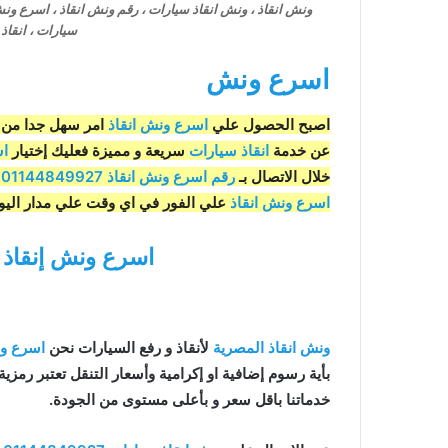
ونش انقاذ ، ونش انقاذ سيارات ، رقم ونش انقاذ ، اسرع ون
سيارات ، انقاذ
اسرع ونش
اصبح الحصول علي
اسرع ونش انقاذ
امر سهل جدا من 
عن خدمة
انقاذ سيارات
سريعة و مميزة فعليك إختيار
اس
خلال الاتصال بـ
رقم اسرع ونش انقاذ
01144849927
ا
اسرع ونش انقاذ
علي الفور في اي وقت علي مدار اليوم فنحن نوفر خدم
اسرع ونش إنقاذ
و
ونش انقاذ المصرية
لأنقاذ و رفع السيارات نحن
اسرع ون
بأية رسوم إضافية او إكرامية وأسعار التنقل تعتبر رمزية 
خدماتنا باقل سعر و بأعلى مستوى من الجودة.