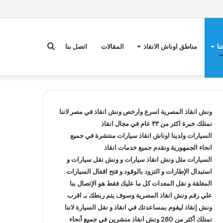
بحث
نا
مناطق اوناش الانقاذ
المقالات
اتصل بنا
عن
ونش انقاذ
المصرية اسرع وارخص
ونش انقاذ
في مصر لاننا
نمتلك خبرة اكثر من ٣٣ عام في مجال
انقاذ
السيارات
ولدينا
اوناش انقاذ سيارات
منتشرة في جميع
انحاء الجمهورية ونقدم جميع خدمات
انقاذ
السيارات
مثل
ونش انقاذ سيارات
و
ونش نقل سيارات
و
استبدال الإطارات و التزود بالوقود و فتح اقفال السيارات
المغلقة و نقل المعدات كل ما عليك فقط هو الإتصال بنا
علي
رقم ونش انقاذ
المصرية وسوف يتم ربطك بـ
اقرب
ونش إنقاذ
ليقوم بمساعدتك في انقاذ و
نقل السيارة
لاننا
تمتلك أكثر من 280
ونش انقاذ
منشرين في جميع أنحاء