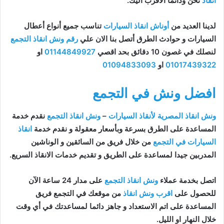
انقاذ
نحن ودائما الاقرب اليك.
لدينا العديد من
أوناش انقاذ السيارات
تناسب جميع أنواع أعطال
السيارات و حوادث الطرق أتصل بنا الان علي
رقم ونش انقاذ التجمع
لنصلك في غصون 10 دقائق بحد اقصي
01144849927
او
01017439322
او
01094833093
افضل ونش في التجمع
ونش انقاذ المصرية لأنقاذ السيارات
–
ونش انقاذ التجمع
نقدم خدمة
المساعدة على الطرق بسرعة وبأسعار معقولة و نقدم خدمة
انقاذ
السيارات في التجمع
من خلال فريق من السائقين و الوناشين
المدربين جيدا لمساعدة على الطريق و تقديم خدمات الانقاذ السريع.
اتصل بخدمة عملاء
ونش انقاذ التجمع
على مدار 24 ساعة الآن
للحصول على
اقرب ونش انقاذ
من موقعك في التجمع فريق
المساعدة على اتم الاستعداد و جاهز دائما لمساعدتك في أي وقت
خلال النهار او الليل.