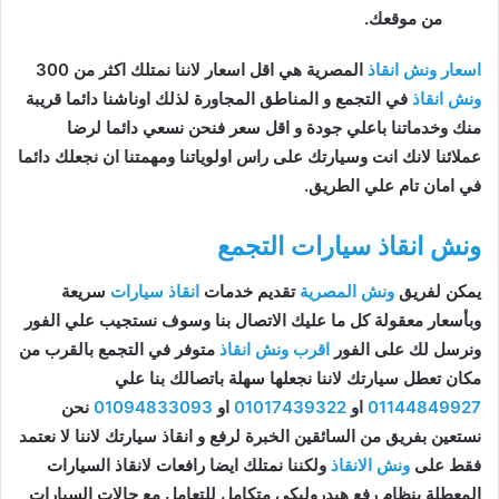
من موقعك.
اسعار ونش انقاذ
المصرية هي اقل اسعار لاننا نمتلك اكثر من 300
ونش انقاذ
في التجمع و المناطق المجاورة لذلك اوناشنا دائما قريبة
منك وخدماتنا باعلي جودة و اقل سعر فنحن نسعي دائما لرضا
عملائنا لانك انت وسيارتك على راس اولوياتنا ومهمتنا ان نجعلك دائما
في امان تام علي الطريق.
ونش انقاذ سيارات التجمع
يمكن لفريق
ونش المصرية
تقديم خدمات
انقاذ سيارات
سريعة
وبأسعار معقولة كل ما عليك الاتصال بنا وسوف نستجيب علي الفور
ونرسل لك على الفور
اقرب ونش انقاذ
متوفر في التجمع بالقرب من
مكان تعطل سيارتك لاننا نجعلها سهلة باتصالك بنا علي
01144849927
او
01017439322
او
01094833093
نحن
نستعين بفريق من السائقين الخبرة لرفع و انقاذ سيارتك لاننا لا نعتمد
فقط على
ونش الانقاذ
ولكننا نمتلك ايضا رافعات لانقاذ السيارات
المعطلة بنظام رفع هيدروليكي متكامل للتعامل مع حالات السيارات