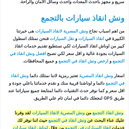
سريع و مجهز بأحدث المعدات واحدث وسائل الامان والراحة.
ونش انقاذ سيارات بالتجمع
من اهم اسباب نجاح
ونش المصرية لانقاذ السيارات
هى خبرتنا
الكبيرة في
انقاذ السيارات
و
نقل السيارات
فنحن نمتلك اسطول
كبير من اوناش انقاذ السيارات لكي نستطيع تقديم خدمات انقاذ
السيارات بجودة عالية و اقل سعر لكي نصبح
افضل ونش انقاذ في
التجمع
و
ارخص ونش انقاذ في التجمع
و جميع المحافظات.
اسعار
ونش انقاذ المصرية
تعتبر رمزية لاننا نمتلك دائما
ونش انقاذ
في التجمع
دائما و اوناشنا قريبة منك و نقدم خدماتنا باعلي جودة و
اقل سعر و كما نوفر حدث التقنيات دائما لمتابعة جميع سياراتنا عند
طريق GPS لنجعلك دائما في امان تام علي الطريق.
ونش انقاذ التجمع
من
ونش المصرية لانقاذ السيارات
لقد وفرنا
عليك عناء البحث عن
ونش انقاذ في التجمع
حيث اننا نوفر لك
خدمات
انقاذ السيارات في التجمع
من خلال
اوناش انقاذ سيارات