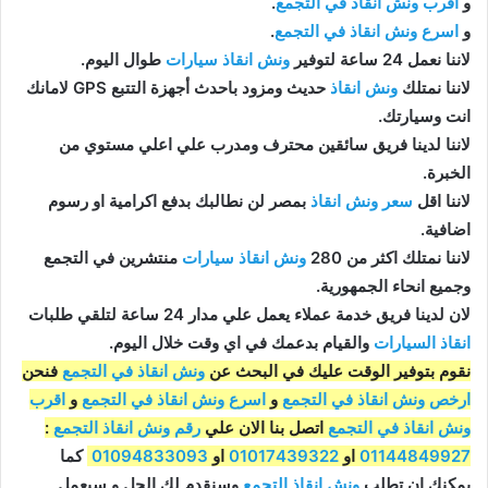
و
اقرب ونش انقاذ في التجمع
.
و
اسرع ونش انقاذ في التجمع
.
لاننا نعمل 24 ساعة لتوفير
ونش انقاذ سيارات
طوال اليوم.
لاننا نمتلك
ونش انقاذ
حديث ومزود باحدث أجهزة التتبع GPS لامانك
انت وسيارتك.
لاننا لدينا فريق سائقين محترف ومدرب علي اعلي مستوي من
الخبرة.
لاننا اقل
سعر ونش انقاذ
بمصر لن نطالبك بدفع اكرامية او رسوم
اضافية.
لاننا نمتلك اكثر من 280
ونش انقاذ سيارات
منتشرين في التجمع
وجميع انحاء الجمهورية.
لان لدينا فريق خدمة عملاء يعمل علي مدار 24 ساعة لتلقي طلبات
انقاذ السيارات
والقيام بدعمك في اي وقت خلال اليوم.
نقوم بتوفير الوقت عليك في البحث عن
ونش انقاذ في التجمع
فنحن
ارخص ونش انقاذ في التجمع
و
اسرع ونش انقاذ في التجمع
و
اقرب
ونش انقاذ في التجمع
اتصل بنا الان علي
رقم ونش انقاذ التجمع
:
01144849927
او
01017439322
او
01094833093
كما
يمكنك ان تطلب
ونش انقاذ التجمع
وسنقدم لك الحل و سيعمل