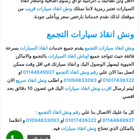
الاقل ولن نطالبك بـ اكرامية او اي رسوم اضافية واسعار انقاذ
السيارات تعتبر رمزية لاننا نمتلك
ونش انقاذ سيارات قريب
من
موقعك لذلك نقدم خدماتنا بارخص سعر وبأعلى جودة.
ونش انقاذ سيارات التجمع
ونش انقاذ سيارات التجمع
يقدم جميع خدمات
انقاذ السيارات
بسرعة
فائقة حيث تتواجد جميع
اوناش انقاذ السيارات
بالتجمع والاماكن
الحيوية ليسهل الوصول اليك و انقاذ سيارتك في اقل وقت ممكن
اتصل بما الان علي
رقم ونش انقاذ التجمع
01144849927
او
01017439322
او
01094833093
و اطلب
ونش انقاذ سريع
الان
ليتم ارسال
اقرب ونش انقاذ سيارات
اليك في غضون 10 دقائق بحد
اقصي.
كل ما عليك الاتصال بنا علي
رقم ونش انقاذ التجمع
:
01144849927
او
01017439322
او
01094833093
و اعلامنا
بالمكان الذي تحتاج
ونش انقاذ سيارات
فيه.
اتصل الان.