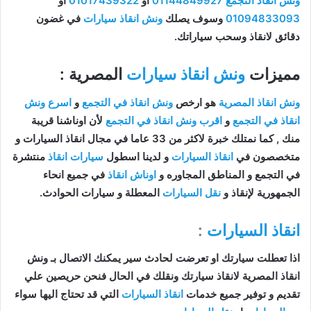
ونش انقاذ التجمع
01144849927
او
01017439322
او
01094833093
وسوف يصلك
ونش انقاذ سيارات
في غضون
دقائق لانقاذ وسحب سياراتك.
مميزات
ونش انقاذ سيارات
المصرية :
ونش انقاذ المصرية
هو ارخص
ونش انقاذ في التجمع
و
اسرع ونش
انقاذ في التجمع
و
اقرب ونش انقاذ في التجمع
لأن اوناشنا قريبة
منك , كما نمتلك خبرة لاكثر من 33 عاما في مجال انقاذ السيارات و
متخصصون في
انقاذ السيارات
و لدينا اسطول
سيارات انقاذ
منتشرة
في التجمع و المناطق المجاوره و
اوناش انقاذ
في جميع انحاء
الجمهورية لإنقاذ و
نقل السيارات
المعطلة و سيارات الحوادث.
انقاذ السيارات
:
اذا تعطلت سيارتك او تعرضت لحادث سير يمكنك الاتصال بـ ونش
انقاذ المصرية لانقاذ سيارتك ونقلك في الحال فنحن حريصين علي
تقديم و توفير جميع خدمات
انقاذ السيارات
التي قد تحتاج اليها سواء