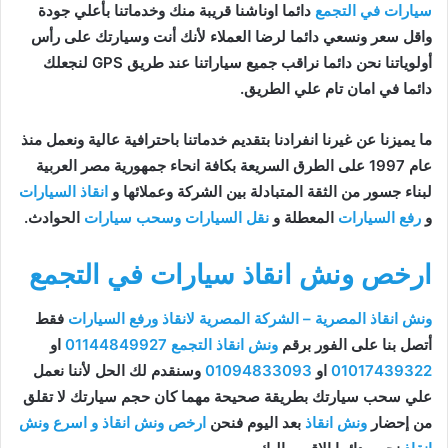
سيارات في التجمع
دائما اوناشنا قريبة منك وخدماتنا بأعلي جودة
واقل سعر ونسعي دائما لرضا العملاء لأنك أنت وسيارتك على رأس
أولوياتنا نحن دائما نراقب جميع سياراتنا عند طريق GPS لنجعلك
دائما في امان تام علي الطريق.
ما يميزنا عن غيرنا انفرادنا بتقديم خدماتنا باحترافية عالية ونعمل منذ
عام 1997 على الطرق السريعة بكافة انحاء جمهورية مصر العربية
لبناء جسور من الثقة المتبادلة بين الشركة وعملائها و
انقاذ السيارات
و
رفع السيارات
المعطلة و
نقل السيارات
وسحب سيارات
الحوادث.
ارخص ونش انقاذ سيارات في التجمع
ونش انقاذ المصرية – الشركة المصرية لانقاذ ورفع السيارات
فقط
أتصل بنا على الفور برقم
ونش انقاذ التجمع
01144849927
او
01017439322
او
01094833093
وسنقدم لك الحل لأننا نعمل
علي سحب سيارتك بطريقة صحيحة مهما كان حجم سيارتك لا تقلق
من إحضار
ونش انقاذ
بعد اليوم فنحن
ارخص ونش انقاذ و اسرع ونش