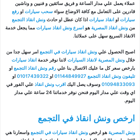
عملاء يعمل علي مدار الساعة و فريق سائقين و فنيين و وناشين
قادرين على التعامل مع كافة الاوضاع سواء
سحب سيارات
او
رفع
سيارات
او
انقاذ سيارات
اذا كان عطل او حادث
ونش انقاذ التجمع
من
ونش انقاذ المصرية
هو
اسرع ونش انقاذ سيارات
مما يجعل خدمة
الانقاذ السريع سهل على عملائنا.
اصبح الحصول علي
ونش انقاذ سيارات في التجمع
امر سهل جدا من
خلال
ونش المصرية لانقاذ السيارات
لاننا نوفر خدمة
انقاذ سيارات
بارخص سعر كل ما عليك الاتصال بنا علي
رقم ونش انقاذ التجمع
او
تليفون ونش انقاذ التجمع
01144849927
او
01017439322
او
01094833093
وسوف يصل اليك
اقرب ونش انقاذ
علي الفور في
اي وقت علي مدار اليوم فنحن نوفر خدماتنا 24 ساعة علي مدار
اليوم.
ارخص ونش انقاذ في التجمع
ونش المصرية
هو ارخص
ونش انقاذ سيارات في التجمع
واسعارنا هي