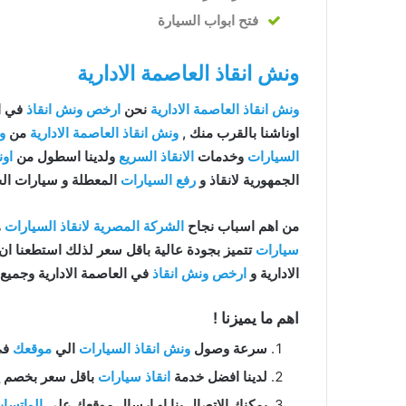
فتح ابواب السيارة
الادارية
رية
ونش انقاذ العاصمة الادارية
ونش انقاذ العاصمة الادارية
نحن
ارخص ونش انقاذ
في ال
اوناشنا بالقرب منك ,
ونش انقاذ العاصمة الادارية
من
و
السيارات
وخدمات
الانقاذ السريع
ولدينا اسطول من
اون
الجمهورية لانقاذ و
رفع السيارات
المعطلة و سيارات ال
من اهم اسباب نجاح
الشركة المصرية لانقاذ السيارات
ه
سيارات
تتميز بجودة عالية باقل سعر لذلك استطعنا ا
الادارية و
ارخص ونش انقاذ
في العاصمة الادارية وجميع
اهم ما يميزنا !
سرعة وصول
ونش انقاذ السيارات
الي
موقعك
في ا
لدينا افضل خدمة
انقاذ سيارات
باقل سعر بخصم يصل الي 50% بدون رسوم اضا
يمكنك الاتصال بنا او ارسال موقعك علي
الواتسا