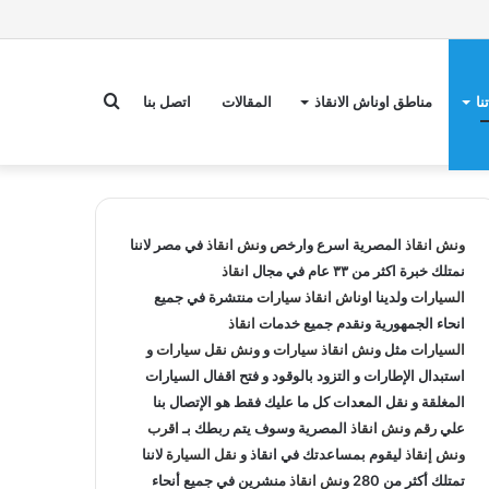
بحث
نا
مناطق اوناش الانقاذ
المقالات
اتصل بنا
عن
ونش انقاذ
المصرية اسرع وارخص
ونش انقاذ
في مصر لاننا
نمتلك خبرة اكثر من ٣٣ عام في مجال
انقاذ
السيارات
ولدينا
اوناش انقاذ سيارات
منتشرة في جميع
انحاء الجمهورية ونقدم جميع خدمات
انقاذ
السيارات
مثل
ونش انقاذ سيارات
و
ونش نقل سيارات
و
استبدال الإطارات و التزود بالوقود و فتح اقفال السيارات
المغلقة و نقل المعدات كل ما عليك فقط هو الإتصال بنا
علي
رقم ونش انقاذ
المصرية وسوف يتم ربطك بـ
اقرب
ونش إنقاذ
ليقوم بمساعدتك في انقاذ و
نقل السيارة
لاننا
تمتلك أكثر من 280
ونش انقاذ
منشرين في جميع أنحاء