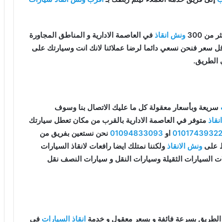
من 300
ونش انقاذ
في العاصمة الادارية و المناطق المجاورة
 اقل سعر فنحن نسعي دائما لرضا عملائنا لانك انت وسيارتك على
 الطريق.
سريعة وبأسعار معقولة كل ما عليك الاتصال بنا وسوف
قاذ
متوفر في العاصمة الادارية بالقرب من مكان تعطل سيارتك
0101743932
او
01094833093
نحن نستعين بفريق من
قط على
ونش الانقاذ
ولكننا نمتلك ايضا رافعات لانقاذ السيارات
ات السيارات الثقيلة وسيارات النقل و سيارات النصف نقل
الطريق بسرعة فائفة و بسعر معقول و خدمة
انقاذ السيارات
في