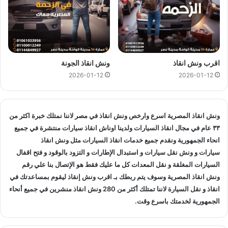
اقرب ونش انقاذ
ونش انقاذ الجونة
2026-01-12
2026-01-12
ونش انقاذ
المصرية اسرع وارخص
ونش انقاذ
في مصر لاننا نمتلك خبرة اكثر من
ونش سيارات التجمع , ونش عربيات في التجمع , ونش نقل سيارات في التجمع ,
٣٣ عام في مجال
انقاذ السيارات
ولدينا
اوناش انقاذ سيارات
منتشرة في جميع
ونش سيارات في القاهرة الجديدة , ونش إنقاذ سيارات القاهرة الجديدة , ونش
انحاء الجمهورية ونقدم جميع خدمات
انقاذ السيارات
مثل
ونش انقاذ
انقاذ في القاهرة الجديدة , ونش سيارات في القاهرة الجديدة , انقاذ السيارات
سيارات
و
ونش نقل سيارات
و استبدال الإطارات و التزود بالوقود و فتح اقفال
في القاهرة الجديدة , نقل السيارات في التجمع , ونش سيارة في القاهرة
الجديدة
السيارات المغلقة و نقل المعدات كل ما عليك فقط هو الإتصال بنا علي
رقم
ونش انقاذ
المصرية وسوف يتم ربطك بـ
اقرب ونش إنقاذ
ليقوم بمساعدتك في
ونش سيارات في التجمع الخامس
انقاذ و
نقل السيارة
لاننا تمتلك أكثر من 280
ونش انقاذ
منشرين في جميع أنحاء
الجمهورية لخدمتك باسرع وقت.
إذا كنت في موقف طارئ داخل التجمع الخامس وتعطلت سيارتك
فجأة على أحد الطرق الحيوية مثل شارع التسعين فالحل الاسرع