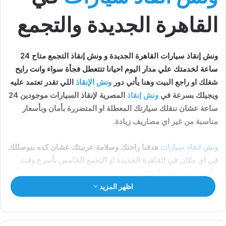
القاهرة الجديدة والتجمع
ونش إنقاذ سيارات القاهرة الجديدة و ونش إنقاذ التجمع متاح 24
ساعة لخدمتك علي مدار اليوم احيانا تتتعطل فجأة سواء وانت رايح
شغلك او راجع البيت وهنا يأتي دور
ونش الإنقاذ
اللي تقدر تعتمد عليه
ويجيلك بسرعة في
ونش إنقاذ
المصرية لإنقاذ السيارات موجودين 24
ساعة عشان ننقلك سيارتك المعطلة او المتضررة بأمان وبأسعار
مناسبة من غير اي مصاريف زيادة.
ونش انقاذ سيارات
هدفنا راحتك وسلامة عربيتك عشان كده بنوصللك
في اي مكان في القاهرة الجديدة او التجمع الخامس بأسرع وقت
وبأفضل جودة في التعامل.
اظهر المزيد
اقرأ في هذا المقال
ونش انقاذ في القاهرة الجديدة