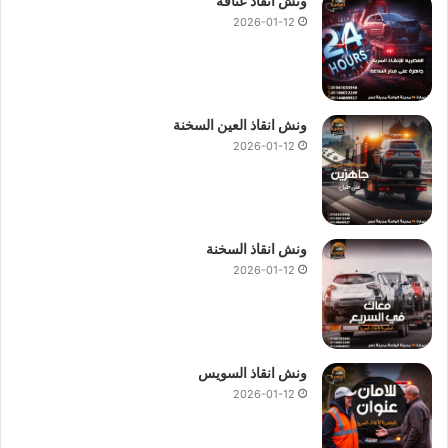
ونش انقاذ عتاقة
الخامس
2026-01-12
ونش إنقاذ المصرية لإنقاذ السيارات يمتلك خط ساخن متاحا طوال
اليوم لاستقبال بلاغات الاعطال و المكالمات من جميع مناطق
ونش انقاذ العين السخنة
القاهرة الجديدة و التجمع الخامس.
2026-01-12
اتصل بنا الان على
تليفون ونش انقاذ
01144849927
او
01017439322
او
01094833093
للحصول على
رقم ونش
عربيات
سريع في التجمع الخامس يصل اليك في خلال دقائق.
ونش انقاذ السخنة
2026-01-12
نظامنا الحديث لتحديد المواقع GPS يضمن سرعة وصول
ونش إنقاذ
السيارات
حتى في اوقات الذروة او في المناطق ذات الازدحام
المروري فقط اخبرنا بموقعك وسنرسل
اقرب ونش امان
فورا دون
تأخير.
ونش انقاذ السويس
2026-01-12