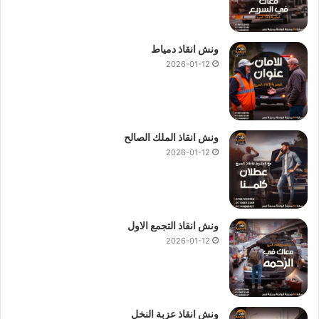
نعلم ان ملاك السيارات الفاخرة يبحثون عن خدمة
ونش إنقاذ سيارات
راقية تليق بمستوى سياراتهم ولهذا صممت هذه الخدمة خصيصًا
لتوفير الراحة السرعة والامان الفائق في آن واحد.
ونش انقاذ دمياط
2026-01-12
ما هو
سعر ونش انقاذ سيارات في التجمع
؟
تختلف تكلفة خدمة
ونش انقاذ سيارات
حسب عدة عوامل رئيسية
اهمها:
ونش انقاذ الملك الصالح
2026-01-12
المسافة المقطوعة بين موقع التعطل ومكان التسليم.
نوع السيارة.
وقت الطلب
ونش إنقاذ السيارات
.
ونش انقاذ التجمع الاول
حالة الطريق ومدى صعوبة الوصول إلى موقع السيارة.
2026-01-12
لكن في كل الأحوال تلتزم شركتنا بالشفافية الكاملة فلا توجد اي
رسوم خفية او اكرامية لذلك يعد
سعر ونش إنقاذ سيارات
المصرية
هو
ارخص ونش إنقاذ سيارات
.
ونش انقاذ عزبة النخل