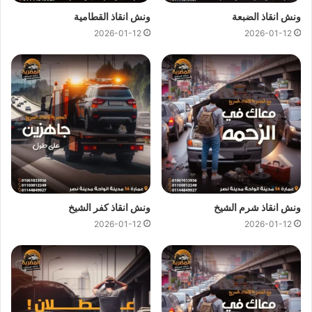
السيارات لا تختار وقت محدد لذلك نعمل ليلا ونهارا لتأمين سيارتك
ونش انقاذ الضبعة
ونش انقاذ القطامية
وسحبها من اي مكان داخل القاهرة الجديدة او التجمع او حتى الطرق
2026-01-12
2026-01-12
السريعة المحيطة.
فريق العمل لدينا على استعداد دائم لتلقي مكالمتك في اي وقت من
خلال
رقم ونش انقاذ التجمع
01144849927
او
01017439322
او
01094833093
ليصل إليك ونش الإنقاذ خلال دقائق فقط فمع
ونش إنقاذ المصرية، أنت في أمان مهما كان توقيت العطل أو
موقعك
.
ونش انقاذ شرم الشيخ
ونش انقاذ كفر الشيخ
2026-01-12
2026-01-12