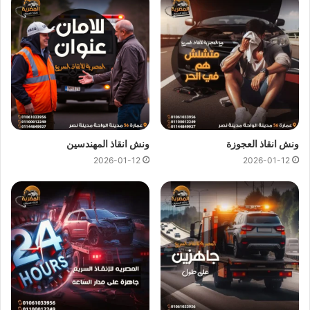
نحن نمتلك أسطول متطور من الاوناش المجهزة بأحدث التقنيات
لنقل جميع أنواع السيارات سواء الملاكي أو النقل أو الفارهة مع
الحرص التام على سلامة السيارة أثناء الرفع والنقل حتى تصل إلى
وجهتك دون أي خدش أو ضرر.
ونش انقاذ سيارات في التجمع
الخامس
ونش انقاذ العجوزة
ونش انقاذ المهندسين
إذا تعطلت سيارتك داخل شوارع التجمع الخامس أو أمام أحد المولات
2026-01-12
2026-01-12
أو الكومباوندات فإن
ونش سيارات التجمع الخامس
من شركتنا هو
الحل الاسرع و الاكثر أمانا نحن نغطي كافة مناطق التجمع بداية من
شارع التسعين الشمالي والجنوبي جميع الأحياء السكنية الداخلية مثل
النرجس والياسمين والبنفسج.