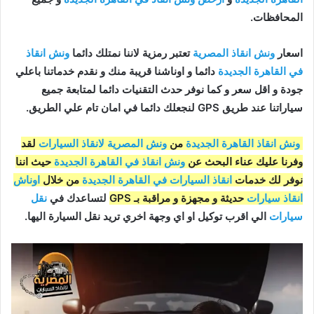
المحافظات.
اسعار
ونش انقاذ المصرية
تعتبر رمزية لاننا نمتلك دائما
ونش انقاذ
في القاهرة الجديدة
دائما و اوناشنا قريبة منك و نقدم خدماتنا باعلي
جودة و اقل سعر و كما نوفر حدث التقنيات دائما لمتابعة جميع
سياراتنا عند طريق GPS لنجعلك دائما في امان تام علي الطريق.
ونش انقاذ القاهرة الجديدة
من
ونش المصرية لانقاذ السيارات
لقد
وفرنا عليك عناء البحث عن
ونش انقاذ في القاهرة الجديدة
حيث اننا
نوفر لك خدمات
انقاذ السيارات في القاهرة الجديدة
من خلال
اوناش
انقاذ سيارات
حديثة و مجهزة و مراقبة بـ GPS
لتساعدك في
نقل
سيارات
الي اقرب توكيل او اي وجهة اخري تريد نقل السيارة اليها.