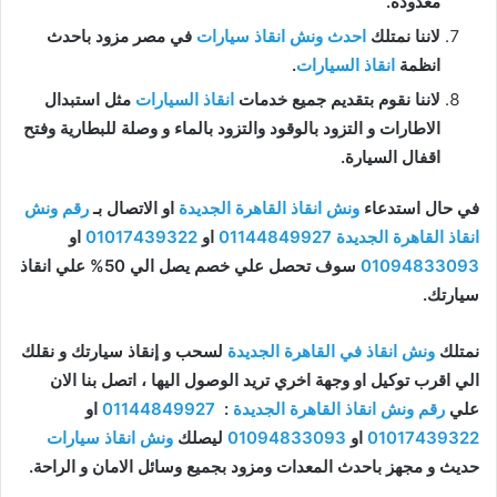
معدودة.
لاننا نمتلك
احدث ونش انقاذ سيارات
في مصر مزود باحدث
انظمة
انقاذ السيارات
.
لاننا نقوم بتقديم جميع خدمات
انقاذ السيارات
مثل استبدال
الاطارات و التزود بالوقود والتزود بالماء و وصلة للبطارية وفتح
اقفال السيارة.
في حال استدعاء
ونش انقاذ القاهرة الجديدة
او الاتصال بـ
رقم ونش
انقاذ القاهرة الجديدة
01144849927
او
01017439322
او
01094833093
سوف تحصل علي خصم يصل الي 50% علي انقاذ
سيارتك.
نمتلك
ونش انقاذ في القاهرة الجديدة
لسحب و إنقاذ سيارتك و نقلك
الي اقرب توكيل او وجهة اخري تريد الوصول اليها ، اتصل بنا الان
علي
رقم ونش انقاذ القاهرة الجديدة
:
01144849927
او
01017439322
او
01094833093
ليصلك
ونش انقاذ سيارات
حديث و مجهز باحدث المعدات ومزود بجميع وسائل الامان و الراحة.