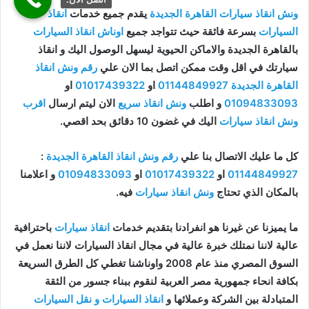
ونش انقاذ سيارات القاهرة الجديدة
يقدم جميع خدمات
انقاذ
السيارات
بسرعة فائقة حيث تتواجد جميع
اوناش انقاذ السيارات
بالقاهرة الجديدة والاماكن الحيوية ليسهل الوصول اليك و انقاذ
سيارتك في اقل وقت ممكن اتصل بما الان علي
رقم ونش انقاذ
القاهرة الجديدة
01144849927
او
01017439322
او
01094833093
و اطلب
ونش انقاذ سريع
الان ليتم ارسال
اقرب
ونش انقاذ سيارات
اليك في غضون 10 دقائق بحد اقصي.
كل ما عليك الاتصال بنا علي
رقم ونش انقاذ القاهرة الجديدة
:
01144849927
او
01017439322
او
01094833093
و اعلامنا
بالمكان الذي تحتاج
ونش انقاذ سيارات
فيه.
ما يميزنا عن غيرنا هو انفرادنا بتقديم خدمات
انقاذ سيارات
باحترافية
عالية لاننا نمتلك خبرة عالية في مجال انقاذ السيارات لاننا نعمل في
السوق المصري منذ عام 2008 واوناشنا تغطي كل الطرق السريعة
بكافة انحاء جمهورية مصر العربية لنقوم ببناء جسور من الثقة
المتبادلة بين الشركة وعملائها و
انقاذ السيارات و نقل السيارات