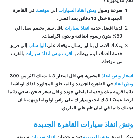
اهم ما يميزنا !
سرعة وصول
ونش انقاذ السيارات
الي
موقعك
في القاهرة
الجديدة خلال 10 دقائق بحد اقصي.
لدينا افضل خدمة
انقاذ سيارات
باقل سعر بخصم يصل الي
50% بدون رسوم اضافية و بدون اكراميات.
يمكنك الاتصال بنا او ارسال موقعك علي
الواتساب
إلى فريق
خدمة العملاء ليتم ربطك بـ
اقرب ونش انقاذ سيارات
بالقرب
من موقعك.
اسعار ونش انقاذ
المصرية هي اقل اسعار لاننا نمتلك اكثر من 300
ونش انقاذ
في القاهرة الجديدة و المناطق المجاورة لذلك اوناشنا
دائما قريبة منك وخدماتنا باعلي جودة و اقل سعر فنحن نسعي دائما
لرضا عملائنا لانك انت وسيارتك على راس اولوياتنا ومهمتنا ان
نجعلك دائما في امان تام علي الطريق.
ونش انقاذ سيارات القاهرة الجديدة
يمكن لفريق
ونش المصرية
تقديم خدمات
انقاذ سيارات
سريعة