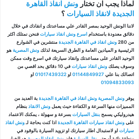
لماذا يجب ان تختار
ونش انقاذ القاهرة
الجديدة لانقاذ السيارات
؟
لاننا الونش الوحيد بمصر القادر علي مساعدتك و انقاذك في خلال
دقائق معدودة باستخدام
اسرع ونش انقاذ سيارات
فنحن نمتلك اكثر
من 280
ونش انقاذ في القاهرة الجديدة
منتشرين في الشوارع
الرئيسية و الميادين العامة و الطرق السريعة لذلك
ونش المصرية
هو
الوحيد القادر على مساعدتك وانقاذ سيارتك في اسرع وقت ممكن
وسوف يصلك
ونش انقاذ سيارات
في 10 دقائق بحد اقصي من
اتصالك بنا علي
01144849927
او
01017439322
او
01094833093
يوفر
ونش المصرية ونش انقاذ في القاهرة الجديدة
بة العديد من
المميزات منها السرعة و الكفاءة حيث يعمل
ونش الانقاذ
بنظام
هيدروليكي يسمح
بنقل السيارات
بسرعة و سهولة ، يمكنك الاعتماد
على
ونش انقاذ سيارات القاهرة الجديدة
اذا كنت بحاجة لـ
ونش انقاذ
سيارات
او لاستبدال اطار سيارتك او تزويد السيارة بالوقود في
منطقة نائية أو حتى
نقل السيارة
فإن
ونش انقاذ المصرية
هو الخيار