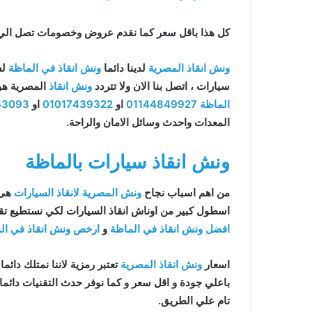
كل هذا باقل سعر كما نقدم عروض وخصومات تصل الي خصم 50% علي جم
ونش انقاذ المصرية
لدينا دائما
ونش انقاذ في الماظة
لس
سيارات ، اتصل بنا الان ولا تتردد
ونش انقاذ
المصرية ه
الماظة
01144849927
او
01017439322
او
33093
المعدات واحدث وسائل الامان والراحة.
ونش انقاذ سيارات بالماظة
من اهم اسباب نجاح
ونش المصرية لانقاذ السيارات
هى 
اسطول كبير من اوناش انقاذ السيارات لكي نستطيع تقد
افضل ونش انقاذ في الماظة
و
ارخص ونش انقاذ في ال
اسعار
ونش انقاذ المصرية
تعتبر رمزية لاننا نمتلك دائما
تام علي الطريق.