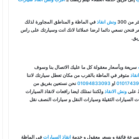
من 300
ونش انقاذ
في الماظة و المناطق المجاورة لذلك
سعر فنحن نسعي دائما لرضا عملائنا لانك انت وسيارتك على راس
يق.
سريعة وبأسعار معقولة كل ما عليك الاتصال بنا وسوف
قاذ
متوفر في الماظة بالقرب من مكان تعطل سيارتك لاننا
0101743
او
01094833093
نحن نستعين بفريق من
قط على
ونش الانقاذ
ولكننا نمتلك ايضا رافعات لانقاذ السيارات
ات السيارات الثقيلة وسيارات النقل و سيارات النصف نقل
سرعة فائفة و بسعر معقول و خدمة
انقاذ السيارات
في الماظة