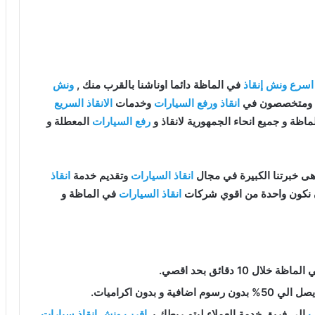
اسرع ونش إنقاذ
في الماظة دائما اوناشنا بالقرب منك ,
ونش
انقاذ ورفع السيارات
وخدمات
الانقاذ السريع
اظة و جميع انحاء الجمهورية لانقاذ و
رفع السيارات
المعطلة و
ى خبرتنا الكبيرة في مجال
انقاذ السيارات
وتقديم خدمة
انقاذ
ن نكون واحدة من اقوي شركات
انقاذ السيارات
في الماظة و
ماظة خلال 10 دقائق بحد اقصي.
فية و بدون اكراميات.
ب
إلى فريق خدمة العملاء ليتم ربطك بـ
اقرب ونش انقاذ سيارات