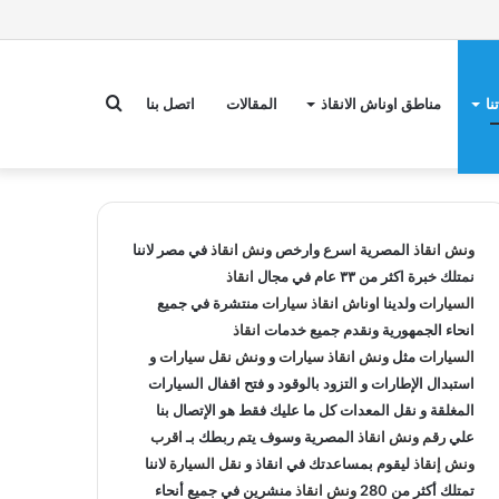
بحث
نا
مناطق اوناش الانقاذ
المقالات
اتصل بنا
عن
ونش انقاذ
المصرية اسرع وارخص
ونش انقاذ
في مصر لاننا
نمتلك خبرة اكثر من ٣٣ عام في مجال
انقاذ
السيارات
ولدينا
اوناش انقاذ سيارات
منتشرة في جميع
انحاء الجمهورية ونقدم جميع خدمات
انقاذ
السيارات
مثل
ونش انقاذ سيارات
و
ونش نقل سيارات
و
استبدال الإطارات و التزود بالوقود و فتح اقفال السيارات
المغلقة و نقل المعدات كل ما عليك فقط هو الإتصال بنا
علي
رقم ونش انقاذ
المصرية وسوف يتم ربطك بـ
اقرب
ونش إنقاذ
ليقوم بمساعدتك في انقاذ و
نقل السيارة
لاننا
تمتلك أكثر من 280
ونش انقاذ
منشرين في جميع أنحاء