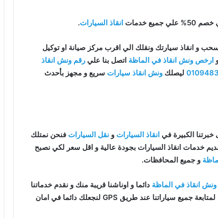
يع خدمات
انقاذ السيارات
.
حب و انقاذ سيارتك ونقلك الي اقرب مركز صيانة او توكيل
و
ارخص ونش انقاذ في الماظة
اتصل بنا علي
رقم ونش انقاذ
010948
ليصلك
ونش انقاذ سيارات
سريع و مجهز بأحدث
خبرتنا الكبيرة في
انقاذ السيارات
و
نقل السيارات
فنحن نمتلك
يم خدمات انقاذ السيارات بجودة عالية و اقل سعر لكي نصبح
ماظة
و جميع المحافظات.
ونش انقاذ في الماظة
دائما و اوناشنا قريبة منك و نقدم خدماتنا
باعلي جودة و اقل سعر و كما نوفر حدث التقنيات دائما لمتابعة جميع سياراتنا عند طريق GPS لنجعلك دائما في امان