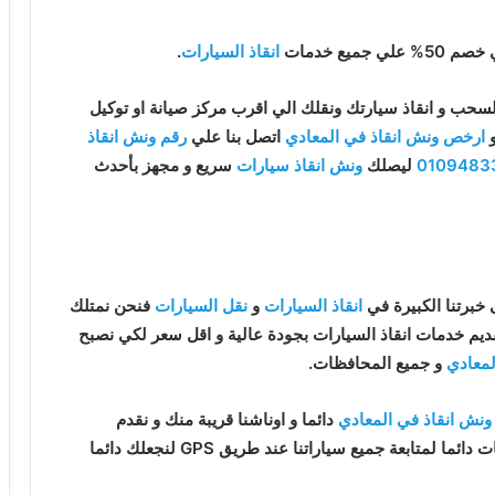
يع خدمات
انقاذ السيارات
.
سحب و انقاذ سيارتك ونقلك الي اقرب مركز صيانة او توكيل
و
ارخص ونش انقاذ في المعادي
اتصل بنا علي
رقم ونش انقاذ
0109483
ليصلك
ونش انقاذ سيارات
سريع و مجهز بأحدث
خبرتنا الكبيرة في
انقاذ السيارات
و
نقل السيارات
فنحن نمتلك
يم خدمات انقاذ السيارات بجودة عالية و اقل سعر لكي نصبح
لمعادي
و جميع المحافظات.
ونش انقاذ في المعادي
دائما و اوناشنا قريبة منك و نقدم
خدماتنا باعلي جودة و اقل سعر و كما نوفر حدث التقنيات دائما لمتابعة جميع سياراتنا عند طريق GPS لنجعلك دائما