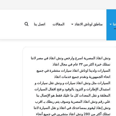
بحث
نا
مناطق اوناش الانقاذ
المقالات
اتصل بنا
عن
ونش انقاذ
المصرية اسرع وارخص
ونش انقاذ
في مصر لاننا
نمتلك خبرة اكثر من ٣٣ عام في مجال
انقاذ
السيارات
ولدينا
اوناش انقاذ سيارات
منتشرة في جميع
انحاء الجمهورية ونقدم جميع خدمات
انقاذ
السيارات
مثل
ونش انقاذ سيارات
و
ونش نقل سيارات
و
استبدال الإطارات و التزود بالوقود و فتح اقفال السيارات
المغلقة و نقل المعدات كل ما عليك فقط هو الإتصال بنا
علي
رقم ونش انقاذ
المصرية وسوف يتم ربطك بـ
اقرب
ونش إنقاذ
ليقوم بمساعدتك في انقاذ و
نقل السيارة
لاننا
تمتلك أكثر من 280
ونش انقاذ
منشرين في جميع أنحاء