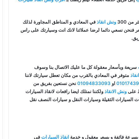
من 300
ونش انقاذ
في المعادي و المناطق المجاورة لذلك
سعر فنحن نسعي دائما لرضا عملائنا لانك انت وسيارتك على راس
يق.
سريعة وبأسعار معقولة كل ما عليك الاتصال بنا وسوف
قاذ
متوفر في المعادي بالقرب من مكان تعطل سيارتك لاننا
0101743
او
01094833093
نحن نستعين بفريق من
قط على
ونش الانقاذ
ولكننا نمتلك ايضا رافعات لانقاذ السيارات
ات السيارات الثقيلة وسيارات النقل و سيارات النصف نقل
بسرعة فائفة و بسعر معقول و خدمة
انقاذ السيارات
في