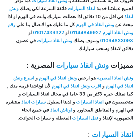
ظروف طارئة تستدعي الاستعانة بـ
ونش انقاذ سيارات
كما نوفر
لجميع عملائنا خدمة
انقاذ السيارات
فائقة السرعة لكي يصلك
ونش
انقاذ
في اقل من 10 دقائق اذا تعطلت سيارتك وانت في الهرم او اذا
تبحث عن
ونش انقاذ في الهرم
كل ما عليك هو الاتصال بنا علي
رقم
ونش انقاذ الهرم
01144849927
او
01017439322
او
01094833093
وسوف يصلك
ونش انقاذ سيارات
في غضون
دقائق لانقاذ وسحب سياراتك.
مميزات
ونش انقاذ سيارات
المصرية :
ونش انقاذ المصرية
هو ارخص
ونش انقاذ في الهرم
و
اسرع ونش
انقاذ في الهرم
و
اقرب ونش انقاذ في الهرم
لأن اوناشنا قريبة منك ,
كما نمتلك خبرة لاكثر من 33 عاما في مجال انقاذ السيارات و
متخصصون في
انقاذ السيارات
و لدينا اسطول
سيارات انقاذ
منتشرة
في الهرم و المناطق المجاوره و
اوناش انقاذ
في جميع انحاء
الجمهورية لإنقاذ و
نقل السيارات
المعطلة و سيارات الحوادث.
انقاذ السيارات
: