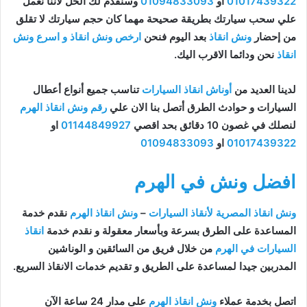
01017439322
او
01094833093
وسنقدم لك الحل لأننا نعمل
علي سحب سيارتك بطريقة صحيحة مهما كان حجم سيارتك لا تقلق
من إحضار
ونش انقاذ
بعد اليوم فنحن
ارخص ونش انقاذ و اسرع ونش
انقاذ
نحن ودائما الاقرب اليك.
لدينا العديد من
أوناش انقاذ السيارات
تناسب جميع أنواع أعطال
السيارات و حوادث الطرق أتصل بنا الان علي
رقم ونش انقاذ الهرم
لنصلك في غصون 10 دقائق بحد اقصي
01144849927
او
01017439322
او
01094833093
افضل ونش في الهرم
ونش انقاذ المصرية لأنقاذ السيارات
–
ونش انقاذ الهرم
نقدم خدمة
المساعدة على الطرق بسرعة وبأسعار معقولة و نقدم خدمة
انقاذ
السيارات في الهرم
من خلال فريق من السائقين و الوناشين
المدربين جيدا لمساعدة على الطريق و تقديم خدمات الانقاذ السريع.
اتصل بخدمة عملاء
ونش انقاذ الهرم
على مدار 24 ساعة الآن