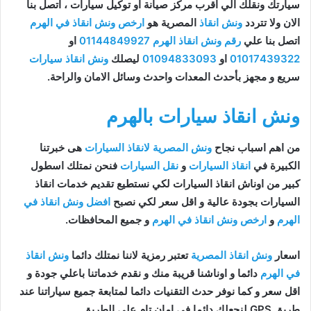
سيارتك ونقلك الي اقرب مركز صيانة او توكيل سيارات ، اتصل بنا
الان ولا تتردد
ونش انقاذ
المصرية هو
ارخص ونش انقاذ في الهرم
اتصل بنا علي
رقم ونش انقاذ الهرم
01144849927
او
01017439322
او
01094833093
ليصلك
ونش انقاذ سيارات
سريع و مجهز بأحدث المعدات واحدث وسائل الامان والراحة.
ونش انقاذ سيارات بالهرم
من اهم اسباب نجاح
ونش المصرية لانقاذ السيارات
هى خبرتنا
الكبيرة في
انقاذ السيارات
و
نقل السيارات
فنحن نمتلك اسطول
كبير من اوناش انقاذ السيارات لكي نستطيع تقديم خدمات انقاذ
السيارات بجودة عالية و اقل سعر لكي نصبح
افضل ونش انقاذ في
الهرم
و
ارخص ونش انقاذ في الهرم
و جميع المحافظات.
اسعار
ونش انقاذ المصرية
تعتبر رمزية لاننا نمتلك دائما
ونش انقاذ
في الهرم
دائما و اوناشنا قريبة منك و نقدم خدماتنا باعلي جودة و
اقل سعر و كما نوفر حدث التقنيات دائما لمتابعة جميع سياراتنا عند
طريق GPS لنجعلك دائما في امان تام علي الطريق.