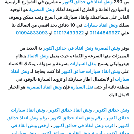
من 280
ونش انقاذ في حدائق اكتوبر
منتشرين في الشوارع الرئيسية
و الميادين العامة و الطرق السريعة لذلك
ونش المصرية
هو الوحيد
القادر على مساعدتك وانقاذ سيارتك في اسرع وقت ممكن وسوف
يصلك
ونش انقاذ سيارات
في 10 دقائق بحد اقصي من اتصالك بنا
علي
01144849927
او
01017439322
او
01094833093
يوفر
ونش المصرية ونش انقاذ في حدائق اكتوبر
بة العديد من
المميزات منها السرعة و الكفاءة حيث يعمل
ونش الانقاذ
بنظام
هيدروليكي يسمح
بنقل السيارات
بسرعة و سهولة ، يمكنك الاعتماد
على
ونش انقاذ سيارات حدائق اكتوبر
اذا كنت بحاجة لـ
ونش انقاذ
سيارات
او لاستبدال اطار سيارتك او تزويد السيارة بالوقود في
منطقة نائية أو حتى
نقل السيارة
فإن
ونش انقاذ المصرية
هو الخيار
الامثل اليك.
ونش حدائق اكتوبر
،
ونش انقاذ حدائق اكتوبر
،
ونش انقاذ سيارات
حدائق اكتوبر
،
رقم ونش انقاذ حدائق اكتوبر
،
رقم ونش انقاذ حدائق
اكتوبر
،
اقرب ونش انقاذ في حدائق اكتوبر
،
ارخص ونش انقاذ في
حدائق اكتوبر
،
اسرع ونش انقاذ في حدائق اكتوبر
،
ونش سيارات