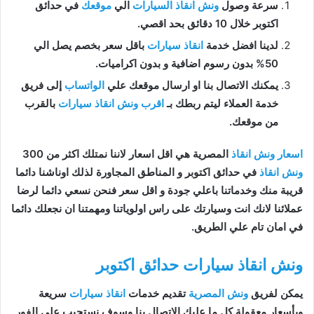
سرعة وصول
ونش انقاذ السيارات
الي
موقعك
في حدائق
اكتوبر خلال 10 دقائق بحد اقصي.
لدينا افضل خدمة
انقاذ سيارات
باقل سعر بخصم يصل الي
50% بدون رسوم اضافية و بدون اكراميات.
يمكنك الاتصال بنا او ارسال موقعك علي
الواتساب
إلى فريق
خدمة العملاء ليتم ربطك بـ
اقرب ونش انقاذ سيارات
بالقرب
من موقعك.
اسعار ونش انقاذ
المصرية هي اقل اسعار لاننا نمتلك اكثر من 300
ونش انقاذ
في حدائق اكتوبر و المناطق المجاورة لذلك اوناشنا دائما
قريبة منك وخدماتنا باعلي جودة و اقل سعر فنحن نسعي دائما لرضا
عملائنا لانك انت وسيارتك على راس اولوياتنا ومهمتنا ان نجعلك دائما
في امان تام علي الطريق.
ونش انقاذ سيارات حدائق اكتوبر
يمكن لفريق
ونش المصرية
تقديم خدمات
انقاذ سيارات
سريعة
وبأسعار معقولة كل ما عليك الاتصال بنا وسوف نستجيب علي الفور