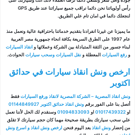
جودة واقل سعر ونسعي دائما لرضا العملاء لأنك أنت وسيارتك على
رأس أولوياتنا نحن دائما نراقب جميع سياراتنا عند طريق GPS
لنجعلك دائما في امان تام علي الطريق.
ما يميزنا عن غيرنا انفرادنا بتقديم خدماتنا باحترافية عالية ونعمل منذ
عام 1997 على الطرق السريعة بكافة انحاء جمهورية مصر العربية
لبناء جسور من الثقة المتبادلة بين الشركة وعملائها و
انقاذ السيارات
و
رفع السيارات
المعطلة و
نقل السيارات
وسحب سيارات
الحوادث.
ارخص ونش انقاذ سيارات في حدائق
اكتوبر
ونش انقاذ المصرية – الشركة المصرية لانقاذ ورفع السيارات
فقط
أتصل بنا على الفور برقم
ونش انقاذ حدائق اكتوبر
01144849927
او
01017439322
او
01094833093
وسنقدم لك الحل لأننا نعمل
علي سحب سيارتك بطريقة صحيحة مهما كان حجم سيارتك لا تقلق
من إحضار
ونش انقاذ
بعد اليوم فنحن
ارخص ونش انقاذ و اسرع ونش