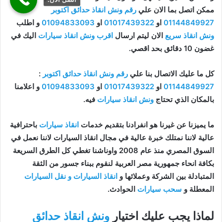
ممكن اتصل بما الان علي
رقم ونش انقاذ حدائق اكتوبر
01144849927
او
01017439322
او
01094833093
و اطلب
ونش انقاذ سريع
الان ليتم ارسال
اقرب ونش انقاذ سيارات
اليك في
غضون 10 دقائق بحد اقصي.
كل ما عليك الاتصال بنا علي
رقم ونش انقاذ حدائق اكتوبر
:
01144849927
او
01017439322
او
01094833093
و اعلامنا
بالمكان الذي تحتاج
ونش انقاذ سيارات
فيه.
ما يميزنا عن غيرنا هو انفرادنا بتقديم خدمات
انقاذ سيارات
باحترافية
عالية لاننا نمتلك خبرة عالية في مجال انقاذ السيارات لاننا نعمل في
السوق المصري منذ عام 2008 واوناشنا تغطي كل الطرق السريعة
بكافة انحاء جمهورية مصر العربية لنقوم ببناء جسور من الثقة
المتبادلة بين الشركة وعملائها و
انقاذ السيارات و نقل السيارات
المعطلة و
سحب سيارات
الحوادث.
لماذا يجب عليك اختيار
ونش انقاذ حدائق