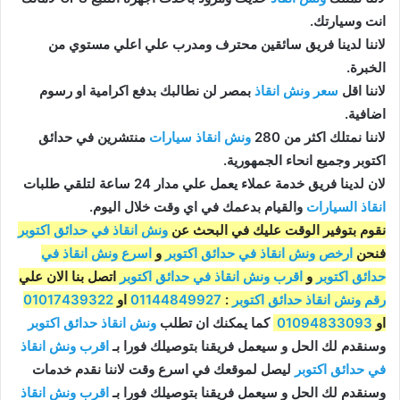
انت وسيارتك.
لاننا لدينا فريق سائقين محترف ومدرب علي اعلي مستوي من
الخبرة.
لاننا اقل
سعر ونش انقاذ
بمصر لن نطالبك بدفع اكرامية او رسوم
اضافية.
لاننا نمتلك اكثر من 280
ونش انقاذ سيارات
منتشرين في حدائق
اكتوبر وجميع انحاء الجمهورية.
لان لدينا فريق خدمة عملاء يعمل علي مدار 24 ساعة لتلقي طلبات
انقاذ السيارات
والقيام بدعمك في اي وقت خلال اليوم.
نقوم بتوفير الوقت عليك في البحث عن
ونش انقاذ في حدائق اكتوبر
فنحن
ارخص ونش انقاذ في حدائق اكتوبر
و
اسرع ونش انقاذ في
حدائق اكتوبر
و
اقرب ونش انقاذ في حدائق اكتوبر
اتصل بنا الان علي
رقم ونش انقاذ حدائق اكتوبر
:
01144849927
او
01017439322
او
01094833093
كما يمكنك ان تطلب
ونش انقاذ حدائق اكتوبر
وسنقدم لك الحل و سيعمل فريقنا بتوصيلك فورا بـ
اقرب ونش انقاذ
في حدائق اكتوبر
ليصل لموقعك في اسرع وقت لاننا نقدم خدمات
وسنقدم لك الحل و سيعمل فريقنا بتوصيلك فورا بـ
اقرب ونش انقاذ