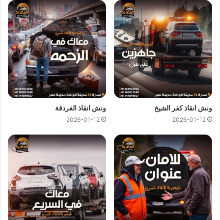
ونش انقاذ احمد عرابي
ونش انقاذ احمد عرابي
اسرع و ارخص
ونش انقاذ
في احمد عرابي
بخصم 50% لأننا
ارخص ونش انقاذ
في احمد عرابي ونتميز باننا
اسرع
ونش انقاذ
في احمد عرابي و
سعر ونش انقاذ
ثابت لدينا ولن يتم
مطالبتك بأي رسوم إضافية أو إكرامية لان
اسعار ونش انقاذ سيارات
لدينا تعتبر رمزية لأننا نمتلك
ونش انقاذ قريب
ونقدم خدماتنا بارخص
سعر و بأعلى مستوى من الجودة.
ونش انقاذ كفر الشيخ
ونش انقاذ الغردقة
2026-01-12
2026-01-12
اتصل بفريق العملاء لدينا على مدار 24 ساعة الان للحصول على
اقرب ونش انقاذ
في احمد عرابي ،فريق المساعدة على اتم
الاستعداد وجاهز دائما لمساعدتك في اي وقت خلال النهار او الليل
لمساعدتك تشمل خدمات الانقاذ السريع للسيارات في احمد عرابي
علي ما يلي:
انقاذ
السيارات
نقل السيارات