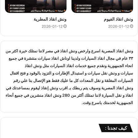
اوناشنا قريبة منك , كما نمتلك خبرة لاكثر من 33 عاما في مجال
انقاذ السيارات و متخصصون في
انقاذ السيارات
و لدينا اسطول
سيارات انقاذ
منتشرة في احمد عرابي و المناطق المجاوره و
اوناش
ونش انقاذ الفيوم
ونش انقاذ المطرية
انقاذ
في جميع انحاء الجمهورية لإنقاذ و
نقل السيارات
المعطلة و
2026-01-12
2026-01-12
سيارات الحوادث.
انقاذ السيارات
:
ونش انقاذ
المصرية اسرع وارخص
ونش انقاذ
في مصر لاننا نمتلك خبرة اكثر من
٣٣ عام في مجال
انقاذ السيارات
ولدينا
اوناش انقاذ سيارات
منتشرة في جميع
اذا تعطلت سيارتك او تعرضت لحادث سير يمكنك الاتصال بـ ونش
انحاء الجمهورية ونقدم جميع خدمات
انقاذ السيارات
مثل
ونش انقاذ
انقاذ المصرية لانقاذ سيارتك ونقلك في الحال فنحن حريصين علي
سيارات
و
ونش نقل سيارات
و استبدال الإطارات و التزود بالوقود و فتح اقفال
تقديم و توفير جميع خدمات
انقاذ السيارات
التي قد تحتاج اليها سواء
السيارات المغلقة و نقل المعدات كل ما عليك فقط هو الإتصال بنا علي
رقم
جر السيارات
او
نقل السيارات
.
ونش انقاذ
المصرية وسوف يتم ربطك بـ
اقرب ونش إنقاذ
ليقوم بمساعدتك في
انقاذ و
نقل السيارة
لاننا تمتلك أكثر من 280
ونش انقاذ
منشرين في جميع أنحاء
تغيير الاطارات :
الجمهورية لخدمتك باسرع وقت.
لا تقلق عندما تجد ان اطار سيارتك يحتاج الي تغيير او اصلاح حيث
اننا نساعدك علي القيام بتغيير واستبدال الاطار في الطريق حال
كيف تجدنا :
تعطلك.