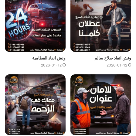
كل هذا باقل سعر كما نقدم عروض وخصومات تصل الي خصم 50%
علي جميع خدمات
انقاذ السيارات
.
ونش انقاذ المصرية
لدينا دائما
ونش انقاذ في احمد عرابي
لسحب و
انقاذ سيارتك ونقلك الي اقرب مركز صيانة او توكيل سيارات ، اتصل
بنا الان ولا تتردد
ونش انقاذ
المصرية هو
ارخص ونش انقاذ في احمد
ونش انقاذ صلاح سالم
ونش انقاذ القطامية
عرابي
اتصل بنا علي
رقم ونش انقاذ احمد عرابي
01144849927
او
2026-01-12
2026-01-12
01017439322
او
01094833093
ليصلك
ونش انقاذ سيارات
سريع و مجهز بأحدث المعدات واحدث وسائل الامان والراحة.
ونش انقاذ سيارات باحمد عرابي
من اهم اسباب نجاح
ونش المصرية لانقاذ السيارات
هى خبرتنا
الكبيرة في
انقاذ السيارات
و
نقل السيارات
فنحن نمتلك اسطول
كبير من اوناش انقاذ السيارات لكي نستطيع تقديم خدمات انقاذ
السيارات بجودة عالية و اقل سعر لكي نصبح
افضل ونش انقاذ في