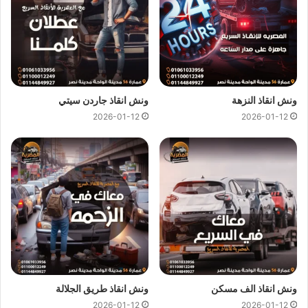
احمد عرابي وجميع المحافظات.
اهم ما يميزنا !
سرعة وصول
ونش انقاذ السيارات
الي
موقعك
في احمد عرابي
خلال 10 دقائق بحد اقصي.
ونش انقاذ النزهة
ونش انقاذ جاردن سيتي
لدينا افضل خدمة
انقاذ سيارات
باقل سعر بخصم يصل الي
2026-01-12
2026-01-12
50% بدون رسوم اضافية و بدون اكراميات.
يمكنك الاتصال بنا او ارسال موقعك علي
الواتساب
إلى فريق
خدمة العملاء ليتم ربطك بـ
اقرب ونش انقاذ سيارات
بالقرب
من موقعك.
اسعار ونش انقاذ
المصرية هي اقل اسعار لاننا نمتلك اكثر من 300
ونش انقاذ
في احمد عرابي و المناطق المجاورة لذلك اوناشنا دائما
قريبة منك وخدماتنا باعلي جودة و اقل سعر فنحن نسعي دائما لرضا
عملائنا لانك انت وسيارتك على راس اولوياتنا ومهمتنا ان نجعلك دائما
في امان تام علي الطريق.
ونش انقاذ الف مسكن
ونش انقاذ طريق الجلالة
2026-01-12
2026-01-12