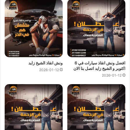
انقاذ السيارات في احمد عرابي
ونش انقاذ احمد عرابي
متاح دائما علي مدار 24 ساعة ومستعدون
لاي ظروف طارئة تستدعي الاستعانة بـ
ونش انقاذ سيارات
كما نوفر
لجميع عملائنا خدمة
انقاذ السيارات
فائقة السرعة لكي يصلك
ونش
انقاذ
في اقل من 10 دقائق اذا تعطلت سيارتك وانت في احمد عرابي
افضل ونش انقاذ سيارات في 6
ونش انقاذ الشيخ زايد
او اذا تبحث عن
ونش انقاذ في احمد عرابي
كل ما عليك هو الاتصال
اكتوبر و الشيخ زايد اتصل بنا الان
2026-01-12
بنا علي
رقم ونش انقاذ احمد عرابي
01144849927
او
2026-01-12
01017439322
او
01094833093
وسوف يصلك
ونش انقاذ
سيارات
في غضون دقائق لانقاذ وسحب سياراتك.
مميزات
ونش انقاذ سيارات
المصرية :
ونش انقاذ المصرية
هو ارخص
ونش انقاذ في احمد عرابي
و
اسرع
ونش انقاذ في احمد عرابي
و
اقرب ونش انقاذ في احمد عرابي
لأن