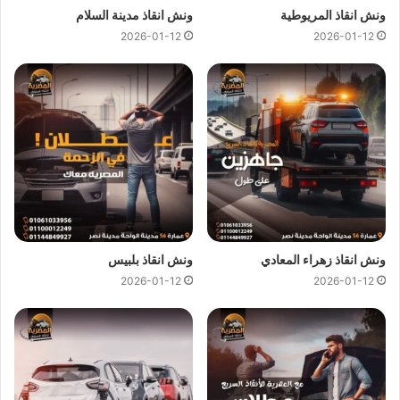
احمد عرابي
و
ارخص ونش انقاذ في احمد عرابي
و جميع المحافظات.
ونش انقاذ المريوطية
ونش انقاذ مدينة السلام
2026-01-12
2026-01-12
اسعار
ونش انقاذ المصرية
تعتبر رمزية لاننا نمتلك دائما
ونش انقاذ
في احمد عرابي
دائما و اوناشنا قريبة منك و نقدم خدماتنا باعلي
جودة و اقل سعر و كما نوفر حدث التقنيات دائما لمتابعة جميع
سياراتنا عند طريق GPS لنجعلك دائما في امان تام علي الطريق.
ونش انقاذ احمد عرابي
من
ونش المصرية لانقاذ السيارات
لقد وفرنا
عليك عناء البحث عن
ونش انقاذ في احمد عرابي
حيث اننا نوفر لك
خدمات
انقاذ السيارات في احمد عرابي
من خلال
اوناش انقاذ
سيارات
حديثة و مجهزة و مراقبة بـ GPS
لتساعدك في
نقل سيارات
ونش انقاذ زهراء المعادي
ونش انقاذ بلبيس
الي اقرب توكيل او اي وجهة اخري تريد نقل السيارة اليها.
2026-01-12
2026-01-12