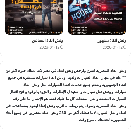
ونش انقاذ في الاسماعيلية
و
اقرب ونش انقاذ في الاسماعيلية
لأن
اوناشنا قريبة منك , كما نمتلك خبرة لاكثر من 33 عاما في مجال
انقاذ السيارات و متخصصون في
انقاذ السيارات
و لدينا اسطول
سيارات انقاذ
منتشرة في الاسماعيلية و المناطق المجاوره و
اوناش
انقاذ
في جميع انحاء الجمهورية لإنقاذ و
نقل السيارات
المعطلة و
سيارات الحوادث.
ونش انقاذ دمنهور
ونش انقاذ البساتين
2026-01-12
2026-01-12
انقاذ السيارات
:
اذا تعطلت سيارتك او تعرضت لحادث سير يمكنك الاتصال بـ ونش
ونش انقاذ
المصرية اسرع وارخص
ونش انقاذ
في مصر لاننا نمتلك خبرة اكثر من
انقاذ المصرية لانقاذ سيارتك ونقلك في الحال فنحن حريصين علي
٣٣ عام في مجال
انقاذ السيارات
ولدينا
اوناش انقاذ سيارات
منتشرة في جميع
تقديم و توفير جميع خدمات
انقاذ السيارات
التي قد تحتاج اليها سواء
انحاء الجمهورية ونقدم جميع خدمات
انقاذ السيارات
مثل
ونش انقاذ
جر السيارات
او
نقل السيارات
.
سيارات
و
ونش نقل سيارات
و استبدال الإطارات و التزود بالوقود و فتح اقفال
السيارات المغلقة و نقل المعدات كل ما عليك فقط هو الإتصال بنا علي
رقم
تغيير الاطارات :
ونش انقاذ
المصرية وسوف يتم ربطك بـ
اقرب ونش إنقاذ
ليقوم بمساعدتك في
انقاذ و
نقل السيارة
لاننا تمتلك أكثر من 280
ونش انقاذ
منشرين في جميع أنحاء
لا تقلق عندما تجد ان اطار سيارتك يحتاج الي تغيير او اصلاح حيث
الجمهورية لخدمتك باسرع وقت.
اننا نساعدك علي القيام بتغيير واستبدال الاطار في الطريق حال