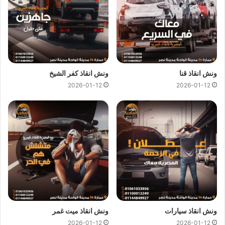
الاسماعيلية وجميع المحافظات.
اهم ما يميزنا !
سرعة وصول
ونش انقاذ السيارات
الي
موقعك
في الاسماعيلية
خلال 10 دقائق بحد اقصي.
ونش انقاذ قنا
ونش انقاذ كفر الشيخ
لدينا افضل خدمة
انقاذ سيارات
باقل سعر بخصم يصل الي
2026-01-12
2026-01-12
50% بدون رسوم اضافية و بدون اكراميات.
يمكنك الاتصال بنا او ارسال موقعك علي
الواتساب
إلى فريق
خدمة العملاء ليتم ربطك بـ
اقرب ونش انقاذ سيارات
بالقرب
من موقعك.
اسعار ونش انقاذ
المصرية هي اقل اسعار لاننا نمتلك اكثر من 300
ونش انقاذ
في الاسماعيلية و المناطق المجاورة لذلك اوناشنا دائما
قريبة منك وخدماتنا باعلي جودة و اقل سعر فنحن نسعي دائما لرضا
عملائنا لانك انت وسيارتك على راس اولوياتنا ومهمتنا ان نجعلك دائما
في امان تام علي الطريق.
ونش انقاذ سيارات
ونش انقاذ ميت غمر
2026-01-12
2026-01-12