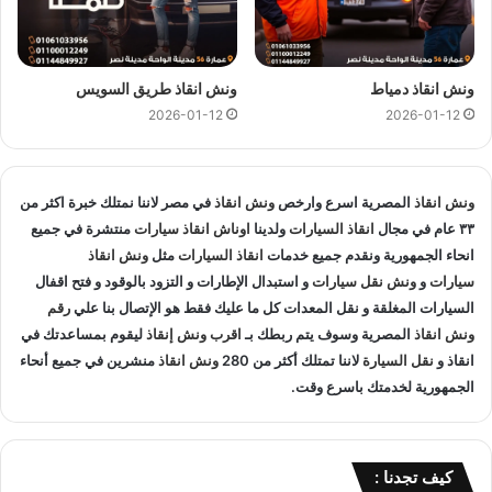
ونش انقاذ في الحي العاشر
و
اقرب ونش انقاذ في الحي العاشر
لأن
اوناشنا قريبة منك , كما نمتلك خبرة لاكثر من 33 عاما في مجال
انقاذ السيارات و متخصصون في
انقاذ السيارات
و لدينا اسطول
سيارات انقاذ
ونش انقاذ دمياط
ونش انقاذ طريق السويس
منتشرة في الحي العاشر و المناطق المجاوره و
2026-01-12
2026-01-12
اوناش انقاذ
في جميع انحاء الجمهورية لإنقاذ و
نقل السيارات
المعطلة و سيارات الحوادث.
انقاذ السيارات
:
ونش انقاذ
المصرية اسرع وارخص
ونش انقاذ
في مصر لاننا نمتلك خبرة اكثر من
٣٣ عام في مجال
انقاذ السيارات
ولدينا
اوناش انقاذ سيارات
منتشرة في جميع
اذا تعطلت سيارتك او تعرضت لحادث سير يمكنك الاتصال بـ ونش
انحاء الجمهورية ونقدم جميع خدمات
انقاذ السيارات
مثل
ونش انقاذ
انقاذ المصرية لانقاذ سيارتك ونقلك في الحال فنحن حريصين علي
سيارات
و
ونش نقل سيارات
و استبدال الإطارات و التزود بالوقود و فتح اقفال
تقديم و توفير جميع خدمات
انقاذ السيارات
التي قد تحتاج اليها سواء
السيارات المغلقة و نقل المعدات كل ما عليك فقط هو الإتصال بنا علي
رقم
ونش انقاذ
المصرية وسوف يتم ربطك بـ
اقرب ونش إنقاذ
ليقوم بمساعدتك في
جر السيارات
او
نقل السيارات
.
انقاذ و
نقل السيارة
لاننا تمتلك أكثر من 280
ونش انقاذ
منشرين في جميع أنحاء
الجمهورية لخدمتك باسرع وقت.
تغيير الاطارات :
لا تقلق عندما تجد ان اطار سيارتك يحتاج الي تغيير او اصلاح حيث
اننا نساعدك علي القيام بتغيير واستبدال الاطار في الطريق حال
كيف تجدنا :