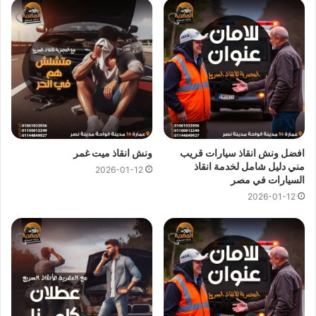
عربيات ، ونش نجدة ، ونش المصرية
انقاذ السيارات في الحي العاشر
ونش انقاذ الحي العاشر
متاح دائما علي مدار 24 ساعة ومستعدون
لاي ظروف طارئة تستدعي الاستعانة بـ
ونش انقاذ سيارات
كما نوفر
لجميع عملائنا خدمة
انقاذ السيارات
فائقة السرعة لكي يصلك
ونش
افضل ونش انقاذ سيارات قريب
ونش انقاذ ميت غمر
انقاذ
في اقل من 10 دقائق اذا تعطلت سيارتك وانت في الحي
مني دليل شامل لخدمة انقاذ
2026-01-12
العاشر او اذا تبحث عن
ونش انقاذ في الحي العاشر
كل ما عليك هو
السيارات في مصر
الاتصال بنا علي
رقم ونش انقاذ الحي العاشر
01144849927
او
2026-01-12
01017439322
او
01094833093
وسوف يصلك
ونش انقاذ
سيارات
في غضون دقائق لانقاذ وسحب سياراتك.
مميزات
ونش انقاذ سيارات
المصرية :
ونش انقاذ المصرية
هو ارخص
ونش انقاذ في الحي العاشر
و
اسرع