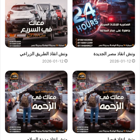
كل هذا باقل سعر كما نقدم عروض وخصومات تصل الي خصم 50%
علي جميع خدمات
انقاذ السيارات
.
ونش انقاذ المصرية
لدينا دائما
ونش انقاذ في الحي العاشر
لسحب و
انقاذ سيارتك ونقلك الي اقرب مركز صيانة او توكيل سيارات ، اتصل
ونش انقاذ مصر الجديدة
ونش انقاذ الطريق الزراعي
بنا الان ولا تتردد
ونش انقاذ
المصرية هو
ارخص ونش انقاذ في الحي
2026-01-12
2026-01-12
العاشر
اتصل بنا علي
رقم ونش انقاذ الحي العاشر
01144849927
او
01017439322
او
01094833093
ليصلك
ونش انقاذ سيارات
سريع و مجهز بأحدث المعدات واحدث وسائل الامان والراحة.
ونش انقاذ سيارات بالحي العاشر
من اهم اسباب نجاح
ونش المصرية لانقاذ السيارات
هى خبرتنا
الكبيرة في
انقاذ السيارات
و
نقل السيارات
فنحن نمتلك اسطول
كبير من اوناش انقاذ السيارات لكي نستطيع تقديم خدمات انقاذ
السيارات بجودة عالية و اقل سعر لكي نصبح
افضل ونش انقاذ في
ونش انقاذ فيصل
ونش انقاذ مدينة السلام