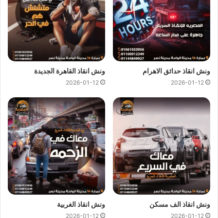
الحي العاشر وجميع المحافظات.
اهم ما يميزنا !
سرعة وصول
ونش انقاذ السيارات
الي
موقعك
في الحي
العاشر خلال 10 دقائق بحد اقصي.
ونش انقاذ حدائق الاهرام
ونش انقاذ القاهرة الجديدة
لدينا افضل خدمة
انقاذ سيارات
باقل سعر بخصم يصل الي
2026-01-12
2026-01-12
50% بدون رسوم اضافية و بدون اكراميات.
يمكنك الاتصال بنا او ارسال موقعك علي
الواتساب
إلى فريق
خدمة العملاء ليتم ربطك بـ
اقرب ونش انقاذ سيارات
بالقرب
من موقعك.
اسعار ونش انقاذ
المصرية هي اقل اسعار لاننا نمتلك اكثر من 300
ونش انقاذ
في الحي العاشر و المناطق المجاورة لذلك اوناشنا دائما
قريبة منك وخدماتنا باعلي جودة و اقل سعر فنحن نسعي دائما لرضا
عملائنا لانك انت وسيارتك على راس اولوياتنا ومهمتنا ان نجعلك دائما
في امان تام علي الطريق.
ونش انقاذ الف مسكن
ونش انقاذ الغربية
2026-01-12
2026-01-12