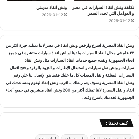
السيارات و متخصصون في
انقاذ السيارات
و لدينا اسطول
سيارات
تكلفة ونش انقاذ السيارات في مصر
ونش انقاذ مدينتي
انقاذ
منتشرة في الخصوص و المناطق المجاوره و
اوناش انقاذ
في
و العوامل التي تحدد السعر
2026-01-12
جميع انحاء الجمهورية لإنقاذ و
نقل السيارات
المعطلة و سيارات
2026-01-12
الحوادث.
انقاذ السيارات
:
ونش انقاذ
المصرية اسرع وارخص
ونش انقاذ
في مصر لاننا نمتلك خبرة اكثر من
٣٣ عام في مجال
انقاذ السيارات
ولدينا
اوناش انقاذ سيارات
منتشرة في جميع
اذا تعطلت سيارتك او تعرضت لحادث سير يمكنك الاتصال بـ ونش
انحاء الجمهورية ونقدم جميع خدمات
انقاذ السيارات
مثل
ونش انقاذ
انقاذ المصرية لانقاذ سيارتك ونقلك في الحال فنحن حريصين علي
سيارات
و
ونش نقل سيارات
و استبدال الإطارات و التزود بالوقود و فتح اقفال
تقديم و توفير جميع خدمات
انقاذ السيارات
التي قد تحتاج اليها سواء
السيارات المغلقة و نقل المعدات كل ما عليك فقط هو الإتصال بنا علي
رقم
جر السيارات
او
نقل السيارات
.
ونش انقاذ
المصرية وسوف يتم ربطك بـ
اقرب ونش إنقاذ
ليقوم بمساعدتك في
انقاذ و
نقل السيارة
لاننا تمتلك أكثر من 280
ونش انقاذ
منشرين في جميع أنحاء
تغيير الاطارات :
الجمهورية لخدمتك باسرع وقت.
لا تقلق عندما تجد ان اطار سيارتك يحتاج الي تغيير او اصلاح حيث
اننا نساعدك علي القيام بتغيير واستبدال الاطار في الطريق حال
كيف تجدنا :
تعطلك.
اسعار ونش انقاذ سيارات
اقرب سطحة
اوناش انقاذ