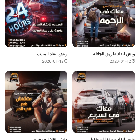
كل هذا باقل سعر كما نقدم عروض وخصومات تصل الي خصم 50%
علي جميع خدمات
انقاذ السيارات
.
ونش انقاذ المصرية
لدينا دائما
ونش انقاذ في الخصوص
لسحب و
انقاذ سيارتك ونقلك الي اقرب مركز صيانة او توكيل سيارات ، اتصل
بنا الان ولا تتردد
ونش انقاذ
المصرية هو
ارخص ونش انقاذ في
ونش انقاذ طريق الجلالة
ونش انقاذ المنيب
الخصوص
اتصل بنا علي
رقم ونش انقاذ الخصوص
01144849927
2026-01-12
2026-01-12
او
01017439322
او
01094833093
ليصلك
ونش انقاذ سيارات
سريع و مجهز بأحدث المعدات واحدث وسائل الامان والراحة.
ونش انقاذ سيارات بالخصوص
من اهم اسباب نجاح
ونش المصرية لانقاذ السيارات
هى خبرتنا
الكبيرة في
انقاذ السيارات
و
نقل السيارات
فنحن نمتلك اسطول
كبير من اوناش انقاذ السيارات لكي نستطيع تقديم خدمات انقاذ
السيارات بجودة عالية و اقل سعر لكي نصبح
افضل ونش انقاذ في
الخصوص
و
ارخص ونش انقاذ في الخصوص
و جميع المحافظات.
ونش انقاذ مدينة المستقبل
ونش انقاذ الحرفيين