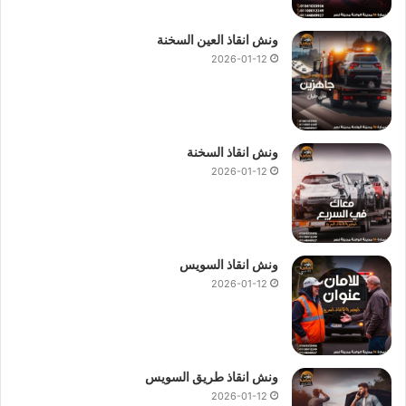
انظمة
انقاذ السيارات
.
ونش انقاذ العين السخنة
لاننا نقوم بتقديم جميع خدمات
انقاذ السيارات
مثل استبدال
2026-01-12
الاطارات و التزود بالوقود والتزود بالماء و وصلة للبطارية وفتح
اقفال السيارة.
في حال استدعاء
ونش انقاذ الخصوص
او الاتصال بـ
رقم ونش انقاذ
ونش انقاذ السخنة
الخصوص
01144849927
او
01017439322
او
01094833093
2026-01-12
سوف تحصل علي خصم يصل الي 50% علي انقاذ سيارتك.
نمتلك
ونش انقاذ في الخصوص
لسحب و إنقاذ سيارتك و نقلك الي
اقرب توكيل او وجهة اخري تريد الوصول اليها ، اتصل بنا الان علي
ونش انقاذ السويس
رقم ونش انقاذ الخصوص
:
01144849927
او
01017439322
او
2026-01-12
01094833093
ليصلك
ونش انقاذ سيارات
حديث و مجهز باحدث
المعدات ومزود بجميع وسائل الامان و الراحة.
ونش انقاذ طريق السويس
ونش انقاذ الخصوص
ونش انقاذ في الخصوص
2026-01-12