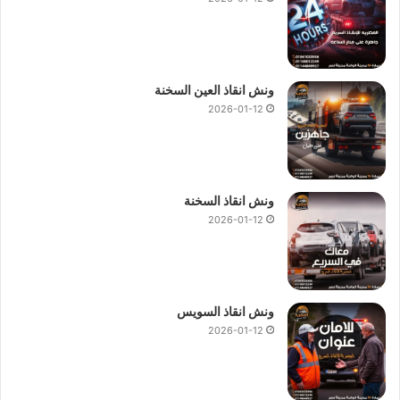
انظمة
انقاذ السيارات
.
لاننا نقوم بتقديم جميع خدمات
انقاذ السيارات
مثل استبدال
الاطارات و التزود بالوقود والتزود بالماء و وصلة للبطارية وفتح
ونش انقاذ العين السخنة
اقفال السيارة.
2026-01-12
في حال استدعاء
ونش انقاذ الزعفرانة
او الاتصال بـ
رقم ونش انقاذ
الزعفرانة
01144849927
او
01017439322
او
01094833093
سوف تحصل علي خصم يصل الي 50% علي انقاذ سيارتك.
ونش انقاذ السخنة
2026-01-12
نمتلك
ونش انقاذ في الزعفرانة
لسحب و إنقاذ سيارتك و نقلك الي
اقرب توكيل او وجهة اخري تريد الوصول اليها ، اتصل بنا الان علي
رقم ونش انقاذ الزعفرانة
:
01144849927
او
01017439322
او
01094833093
ليصلك
ونش انقاذ سيارات
حديث و مجهز باحدث
ونش انقاذ السويس
المعدات ومزود بجميع وسائل الامان و الراحة.
2026-01-12
ونش انقاذ الزعفرانة
ونش انقاذ في الزعفرانة