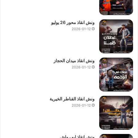
من 280
ونش انقاذ في الزعفرانة
منتشرين في الشوارع الرئيسية و
الميادين العامة و الطرق السريعة لذلك
ونش المصرية
هو الوحيد
ونش انقاذ محور 26 يوليو
القادر على مساعدتك وانقاذ سيارتك في اسرع وقت ممكن وسوف
2026-01-12
يصلك
ونش انقاذ سيارات
في 10 دقائق بحد اقصي من اتصالك بنا
علي
01144849927
او
01017439322
او
01094833093
يوفر
ونش المصرية ونش انقاذ في الزعفرانة
بة العديد من المميزات
ونش انقاذ ميدان الحجاز
منها السرعة و الكفاءة حيث يعمل
ونش الانقاذ
بنظام هيدروليكي
2026-01-12
يسمح
بنقل السيارات
بسرعة و سهولة ، يمكنك الاعتماد على
ونش
انقاذ سيارات الزعفرانة
اذا كنت بحاجة لـ
ونش انقاذ سيارات
او
لاستبدال اطار سيارتك او تزويد السيارة بالوقود في منطقة نائية أو
حتى
نقل السيارة
فإن
ونش انقاذ المصرية
هو الخيار الامثل اليك.
ونش انقاذ القناطر الخيرية
2026-01-12
ونش الزعفرانة
،
ونش انقاذ الزعفرانة
،
ونش انقاذ سيارات
الزعفرانة
،
رقم ونش انقاذ الزعفرانة
،
رقم ونش انقاذ الزعفرانة
،
اقرب ونش انقاذ في الزعفرانة
،
ارخص ونش انقاذ في الزعفرانة
،
اسرع ونش انقاذ في الزعفرانة
،
ونش سيارات الزعفرانة
،
ونش
ونش انقاذ ابو رواش