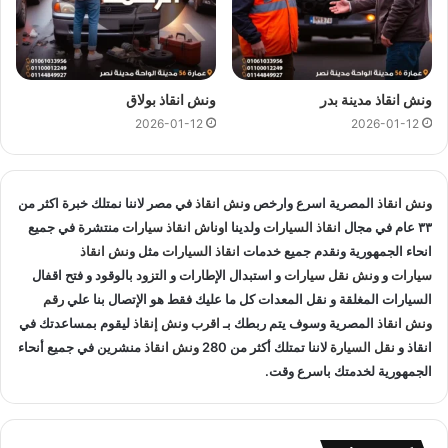
السيارات و متخصصون في
انقاذ السيارات
و لدينا اسطول
سيارات
انقاذ
منتشرة في الزعفرانة و المناطق المجاوره و
اوناش انقاذ
في
جميع انحاء الجمهورية لإنقاذ و
نقل السيارات
المعطلة و سيارات
الحوادث.
ونش انقاذ مدينة بدر
ونش انقاذ بولاق
2026-01-12
2026-01-12
انقاذ السيارات
:
اذا تعطلت سيارتك او تعرضت لحادث سير يمكنك الاتصال بـ ونش
انقاذ المصرية لانقاذ سيارتك ونقلك في الحال فنحن حريصين علي
ونش انقاذ
المصرية اسرع وارخص
ونش انقاذ
في مصر لاننا نمتلك خبرة اكثر من
تقديم و توفير جميع خدمات
انقاذ السيارات
التي قد تحتاج اليها سواء
٣٣ عام في مجال
انقاذ السيارات
ولدينا
اوناش انقاذ سيارات
منتشرة في جميع
انحاء الجمهورية ونقدم جميع خدمات
انقاذ السيارات
مثل
ونش انقاذ
جر السيارات
او
نقل السيارات
.
سيارات
و
ونش نقل سيارات
و استبدال الإطارات و التزود بالوقود و فتح اقفال
السيارات المغلقة و نقل المعدات كل ما عليك فقط هو الإتصال بنا علي
رقم
تغيير الاطارات :
ونش انقاذ
المصرية وسوف يتم ربطك بـ
اقرب ونش إنقاذ
ليقوم بمساعدتك في
انقاذ و
نقل السيارة
لاننا تمتلك أكثر من 280
ونش انقاذ
لا تقلق عندما تجد ان اطار سيارتك يحتاج الي تغيير او اصلاح حيث
منشرين في جميع أنحاء
الجمهورية لخدمتك باسرع وقت.
اننا نساعدك علي القيام بتغيير واستبدال الاطار في الطريق حال
تعطلك.