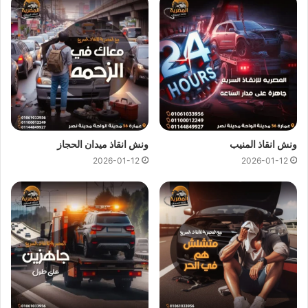
كل هذا باقل سعر كما نقدم عروض وخصومات تصل الي خصم 50%
علي جميع خدمات
انقاذ السيارات
.
ونش انقاذ المصرية
لدينا دائما
ونش انقاذ في الزعفرانة
لسحب و
انقاذ سيارتك ونقلك الي اقرب مركز صيانة او توكيل سيارات ، اتصل
بنا الان ولا تتردد
ونش انقاذ
المصرية هو
ارخص ونش انقاذ في
الزعفرانة
اتصل بنا علي
رقم ونش انقاذ الزعفرانة
01144849927
او
01017439322
او
01094833093
ليصلك
ونش انقاذ سيارات
ونش انقاذ المنيب
ونش انقاذ ميدان الحجاز
سريع و مجهز بأحدث المعدات واحدث وسائل الامان والراحة.
2026-01-12
2026-01-12
ونش انقاذ سيارات بالزعفرانة
من اهم اسباب نجاح
ونش المصرية لانقاذ السيارات
هى خبرتنا
الكبيرة في
انقاذ السيارات
و
نقل السيارات
فنحن نمتلك اسطول
كبير من اوناش انقاذ السيارات لكي نستطيع تقديم خدمات انقاذ
السيارات بجودة عالية و اقل سعر لكي نصبح
افضل ونش انقاذ في
الزعفرانة
و
ارخص ونش انقاذ في الزعفرانة
و جميع المحافظات.