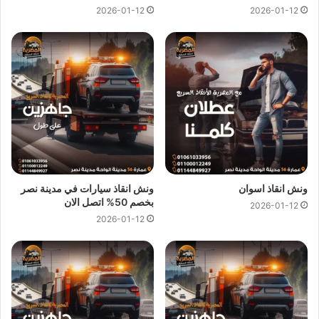
2026-01-12
2026-01-12
يمكن لفريق
ونش المصرية
تقديم خدمات
انقاذ سيارات
سريعة
وبأسعار معقولة كل ما عليك الاتصال بنا وسوف نستجيب علي الفور
ونرسل لك على الفور
اقرب ونش انقاذ
متوفر في الزعفرانة بالقرب
من مكان تعطل سيارتك لاننا نجعلها سهلة باتصالك بنا علي
01144849927
او
01017439322
او
01094833093
نحن
نستعين بفريق من السائقين الخبرة لرفع و انقاذ سيارتك لاننا لا نعتمد
فقط على
ونش الانقاذ
ولكننا نمتلك ايضا رافعات لانقاذ السيارات
المعطلة بنظام رفع هيدروليكي متكامل للتعامل مع حالات السيارات
الثقيلة وسيارات النقل و سيارات النصف نقل العالقة.
ونش انقاذ اسوان
ونش انقاذ سيارات في مدينة نصر
بخصم 50% اتصل الان
2026-01-12
ونش نقل سيارات الزعفرانة
2026-01-12
ونش انقاذ الزعفرانة
يوفر خدمة المساعدة على الطريق بسرعة
فائفة و بسعر معقول و خدمة
انقاذ السيارات
في الزعفرانة وذلك من
خلال فريق من السائقين الوناشين الخبرة لتزويدك بافضل خدمة
انقاذ
سيارات
على الطريق و تقديم جميع خدمات
الانقاذ السريع
.