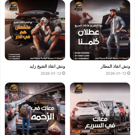
ونش انقاذ الزعفرانة
ونش انقاذ الزعفرانة
اسرع و ارخص
ونش انقاذ
في الزعفرانة بخصم
50% لأننا
ارخص ونش انقاذ
في الزعفرانة ونتميز باننا
اسرع ونش
انقاذ
في الزعفرانة و
سعر ونش انقاذ
ثابت لدينا ولن يتم مطالبتك
بأي رسوم إضافية أو إكرامية لان
اسعار ونش انقاذ سيارات
لدينا
تعتبر رمزية لأننا نمتلك
ونش انقاذ قريب
ونقدم خدماتنا بارخص سعر
و بأعلى مستوى من الجودة.
ونش انقاذ المطار
ونش انقاذ الشيخ زايد
2026-01-12
2026-01-12
اتصل بفريق العملاء لدينا على مدار 24 ساعة الان للحصول على
اقرب ونش انقاذ
في الزعفرانة ،فريق المساعدة على اتم الاستعداد
وجاهز دائما لمساعدتك في اي وقت خلال النهار او الليل لمساعدتك
تشمل خدمات الانقاذ السريع للسيارات في الزعفرانة علي ما يلي:
انقاذ
السيارات
نقل السيارات
وصلة بطارية