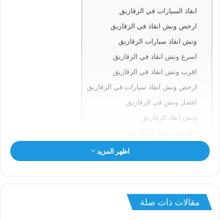
انقاذ السيارات في الزقازيق
ارخص ونش انقاذ في الزقازيق
ونش انقاذ سيارات الزقازيق
اسرع ونش انقاذ في الزقازيق
اقرب ونش انقاذ في الزقازيق
ارخص ونش انقاذ سيارات في الزقازيق
افضل ونش في الزقازيق
ونش انقاذ الزقازيق
رقم ونش انقاذ الزقازيق
ونش في الزقازيق
اظهر المزيد
ونش سيارات الزقازيق
انقاذ السيارات بالزقازيق
ونش انقاذ الزقازيق
مقالات ذات صلة
ونش الزقازيق