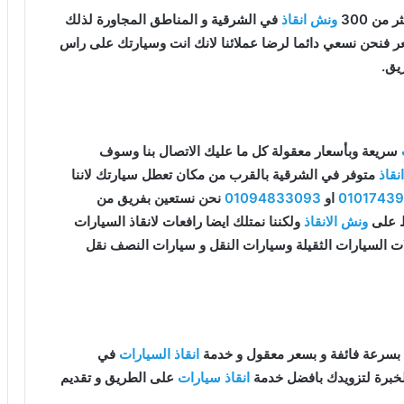
من 300
ونش انقاذ
في الشرقية و المناطق المجاورة لذلك
سعر فنحن نسعي دائما لرضا عملائنا لانك انت وسيارتك على راس
يق.
سريعة وبأسعار معقولة كل ما عليك الاتصال بنا وسوف
قاذ
متوفر في الشرقية بالقرب من مكان تعطل سيارتك لاننا
0101743
او
01094833093
نحن نستعين بفريق من
قط على
ونش الانقاذ
ولكننا نمتلك ايضا رافعات لانقاذ السيارات
ات السيارات الثقيلة وسيارات النقل و سيارات النصف نقل
بسرعة فائفة و بسعر معقول و خدمة
انقاذ السيارات
في
لخبرة لتزويدك بافضل خدمة
انقاذ سيارات
على الطريق و تقديم