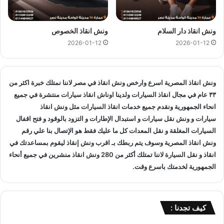
دقائق لانقاذ وسحب سياراتك.
ونش انقاذ دار السلام
ونش انقاذ الخصوص
مميزات
ونش انقاذ سيارات
المصرية :
2026-01-12
2026-01-12
ونش انقاذ المصرية
هو ارخص
ونش انقاذ علي الطريق الدائري
و
اسرع ونش انقاذ علي الطريق الدائري
و
اقرب ونش انقاذ علي
الطريق الدائري
لأن اوناشنا قريبة منك , كما نمتلك خبرة لاكثر من
ونش انقاذ
المصرية اسرع وارخص
ونش انقاذ
في مصر لاننا نمتلك خبرة اكثر من
33 عاما في مجال انقاذ السيارات و متخصصون في
انقاذ السيارات
٣٣ عام في مجال
انقاذ السيارات
ولدينا
اوناش انقاذ سيارات
منتشرة في جميع
و لدينا اسطول
سيارات انقاذ
منتشرة علي الطريق الدائري و
انحاء الجمهورية ونقدم جميع خدمات
انقاذ السيارات
مثل
ونش انقاذ
المناطق المجاوره و
اوناش انقاذ
في جميع انحاء الجمهورية لإنقاذ و
سيارات
و
ونش نقل سيارات
و استبدال الإطارات و التزود بالوقود و فتح اقفال
السيارات المغلقة و نقل المعدات كل ما عليك فقط هو الإتصال بنا علي
رقم
نقل السيارات
المعطلة و سيارات الحوادث.
ونش انقاذ
المصرية وسوف يتم ربطك بـ
اقرب ونش إنقاذ
ليقوم بمساعدتك في
انقاذ و
نقل السيارة
لاننا تمتلك أكثر من 280
ونش انقاذ
منشرين في جميع أنحاء
انقاذ السيارات
:
الجمهورية لخدمتك باسرع وقت.
اذا تعطلت سيارتك او تعرضت لحادث سير يمكنك الاتصال بـ ونش
انقاذ المصرية لانقاذ سيارتك ونقلك في الحال فنحن حريصين علي
تقديم و توفير جميع خدمات
انقاذ السيارات
التي قد تحتاج اليها سواء
كيف تجدنا :
جر السيارات
او
نقل السيارات
.