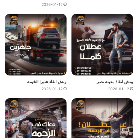
2026-01-12
ونش انقاذ سيارات الطريق الدائري
يمكن لفريق
ونش المصرية
تقديم خدمات
انقاذ سيارات
سريعة
وبأسعار معقولة كل ما عليك الاتصال بنا وسوف نستجيب علي الفور
ونرسل لك على الفور
اقرب ونش انقاذ
متوفر علي الطريق الدائري
بالقرب من مكان تعطل سيارتك لاننا نجعلها سهلة باتصالك بنا علي
01144849927
او
01017439322
او
01094833093
نحن
نستعين بفريق من السائقين الخبرة لرفع و انقاذ سيارتك لاننا لا نعتمد
فقط على
ونش الانقاذ
ولكننا نمتلك ايضا رافعات لانقاذ السيارات
ونش انقاذ مدينة نصر
ونش انقاذ شبرا الخيمة
المعطلة بنظام رفع هيدروليكي متكامل للتعامل مع حالات السيارات
2026-01-12
2026-01-12
الثقيلة وسيارات النقل و سيارات النصف نقل العالقة.
ونش نقل سيارات الطريق الدائري
ونش انقاذ الطريق الدائري
يوفر خدمة المساعدة على الطريق
بسرعة فائفة و بسعر معقول و خدمة
انقاذ السيارات
علي الطريق
الدائري وذلك من خلال فريق من السائقين الوناشين الخبرة لتزويدك