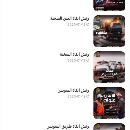
السيارات طوال اليوم.
لاننا لدينا فريق سائقين محترف في
انقاذ السيارات
ومجهز
ونش انقاذ العين السخنة
باحدث معدات
انقاذ السيارات
.
2026-01-12
لاننا نقدم دعم و استشارات مجانية في مجال
انقاذ السيارات
.
لاننا لدينا فريق خدمة عملاء محترف يعمل علي تلقي طلبات
انقاذ السيارات
ويقوم بتوصيلك بـ
اقرب ونش انقاذ
خلال دقائق
معدودة.
ونش انقاذ السخنة
2026-01-12
لاننا نمتلك
احدث ونش انقاذ سيارات
في مصر مزود باحدث
انظمة
انقاذ السيارات
.
لاننا نقوم بتقديم جميع خدمات
انقاذ السيارات
مثل استبدال
الاطارات و التزود بالوقود والتزود بالماء و وصلة للبطارية وفتح
ونش انقاذ السويس
اقفال السيارة.
2026-01-12
في حال استدعاء
ونش انقاذ الطريق الدائري
او الاتصال بـ
رقم ونش
انقاذ الطريق الدائري
01144849927
او
01017439322
او
01094833093
سوف تحصل علي خصم يصل الي 50% علي انقاذ
ونش انقاذ طريق السويس