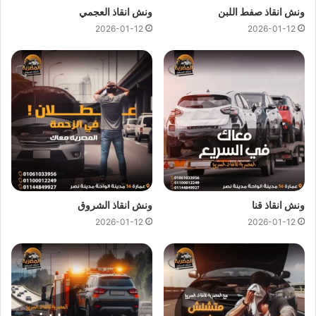
الكبيرة في
انقاذ السيارات
و
نقل السيارات
فنحن نمتلك اسطول
ونش انقاذ صفط اللبن
ونش انقاذ العجمي
كبير من اوناش انقاذ السيارات لكي نستطيع تقديم خدمات انقاذ
2026-01-12
2026-01-12
السيارات بجودة عالية و اقل سعر لكي نصبح
افضل ونش انقاذ علي
الطريق الدائري
و
ارخص ونش انقاذ علي الطريق الدائري
و جميع
المحافظات.
اسعار
ونش انقاذ المصرية
تعتبر رمزية لاننا نمتلك دائما
ونش انقاذ
علي الطريق الدائري
دائما و اوناشنا قريبة منك و نقدم خدماتنا باعلي
جودة و اقل سعر و كما نوفر حدث التقنيات دائما لمتابعة جميع
سياراتنا عند طريق GPS لنجعلك دائما في امان تام علي الطريق.
ونش انقاذ قنا
ونش انقاذ الشروق
ونش انقاذ الطريق الدائري
من
ونش المصرية لانقاذ السيارات
لقد
2026-01-12
2026-01-12
وفرنا عليك عناء البحث عن
ونش انقاذ علي الطريق الدائري
حيث اننا
نوفر لك خدمات
انقاذ السيارات علي الطريق الدائري
من خلال
اوناش انقاذ سيارات
حديثة و مجهزة و مراقبة بـ GPS
لتساعدك في
نقل سيارات
الي اقرب توكيل او اي وجهة اخري تريد نقل السيارة
اليها.