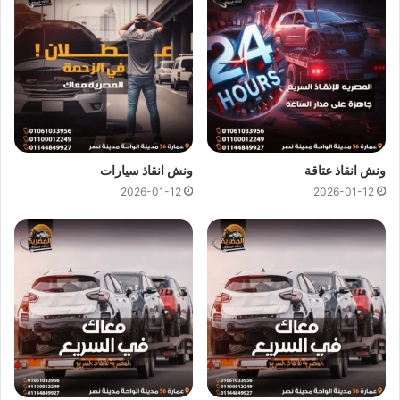
ونش انقاذ
لـ
نقل القوارب
وسيارات الجولف.
ونش انقاذ
لـ
نقل الكرافانات
.
كل هذا باقل سعر كما نقدم عروض وخصومات تصل الي خصم 50%
علي جميع خدمات
انقاذ السيارات
.
ونش انقاذ المصرية
لدينا دائما
ونش انقاذ علي الطريق الدائري
ونش انقاذ عتاقة
ونش انقاذ سيارات
لسحب و انقاذ سيارتك ونقلك الي اقرب مركز صيانة او توكيل
2026-01-12
2026-01-12
سيارات ، اتصل بنا الان ولا تتردد
ونش انقاذ
المصرية هو
ارخص ونش
انقاذ علي الطريق الدائري
اتصل بنا علي
رقم ونش انقاذ الطريق
الدائري
01144849927
او
01017439322
او
01094833093
ليصلك
ونش انقاذ سيارات
سريع و مجهز بأحدث المعدات واحدث
وسائل الامان والراحة.
ونش انقاذ سيارات بالطريق الدائري
من اهم اسباب نجاح
ونش المصرية لانقاذ السيارات
هى خبرتنا