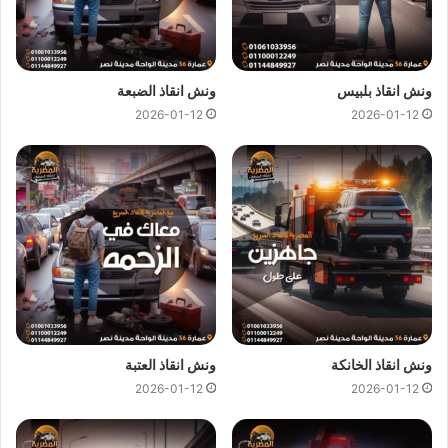
بافضل خدمة
انقاذ سيارات
على الطريق و تقديم جميع خدمات
الانقاذ
السريع
.
ونش انقاذ بلبيس
ونش انقاذ الضبعة
اتصل بفريق خدمة العملاء الان فنحن نوفر خدماتنا على مدار 24
2026-01-12
2026-01-12
ساعة للحصول على
اقرب ونش انقاذ
علي الطريق الدائري فريق
ونش المصرية
على اتم الاستعداد و جاهز لمساعدتك في اي وقت من
النهار او الليل 24/7/365 تشمل خدمات
الانقاذ السريع
للسيارات
علي ما يلي:
ونش انقاذ
لـ
رفع السيارات
.
ونش انقاذ
لـ
جر السيارات
.
ونش انقاذ
لـ
نقل السيارات
.
ونش انقاذ
لـ
نقل السيارات الجديدة
.
ونش انقاذ الخانكة
ونش انقاذ العتبة
ونش انقاذ
لـ
نقل سيارات الحوادث
.
2026-01-12
2026-01-12
ونش انقاذ
لـ المعدات الثقيلة.
ونش انقاذ
لـ
نقل الموتوسيكلات
والبيتش باجي.