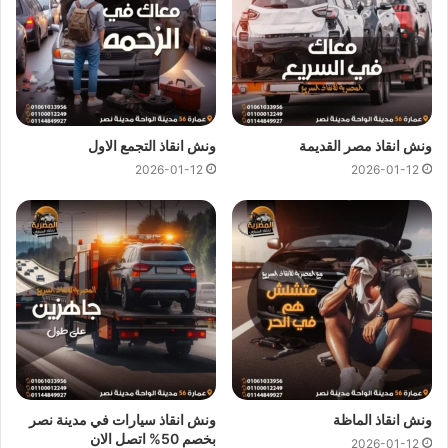
شركات
انقاذ السيارات
علي الطريق الدائري و
ارخص ونش
انقاذ
علي الطريق الدائري وجميع المحافظات.
اهم ما يميزنا !
سرعة وصول
ونش انقاذ السيارات
الي
موقعك
علي الطريق
ونش انقاذ مصر القديمة
ونش انقاذ التجمع الاول
الدائري خلال 10 دقائق بحد اقصي.
2026-01-12
2026-01-12
لدينا افضل خدمة
انقاذ سيارات
باقل سعر بخصم يصل الي
50% بدون رسوم اضافية و بدون اكراميات.
يمكنك الاتصال بنا او ارسال موقعك علي
الواتساب
إلى فريق
خدمة العملاء ليتم ربطك بـ
اقرب ونش انقاذ سيارات
بالقرب
من موقعك.
اسعار ونش انقاذ
المصرية هي اقل اسعار لاننا نمتلك اكثر من 300
ونش انقاذ
علي الطريق الدائري و المناطق المجاورة لذلك اوناشنا
دائما قريبة منك وخدماتنا باعلي جودة و اقل سعر فنحن نسعي دائما
لرضا عملائنا لانك انت وسيارتك على راس اولوياتنا ومهمتنا ان
ونش انقاذ الماظة
ونش انقاذ سيارات في مدينة نصر
بخصم 50% اتصل الان
نجعلك دائما في امان تام علي الطريق.
2026-01-12