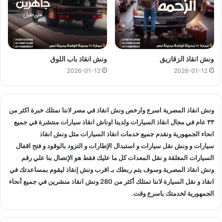
متخصصون في
انقاذ السيارات
و لدينا اسطول
سيارات انقاذ
منتشرة
في الظاهر و المناطق المجاوره و
اوناش انقاذ
في جميع انحاء
الجمهورية لإنقاذ و
نقل السيارات
المعطلة و سيارات الحوادث.
انقاذ السيارات
:
ونش انقاذ الزقازيق
ونش انقاذ باب اللوق
2026-01-12
2026-01-12
اذا تعطلت سيارتك او تعرضت لحادث سير يمكنك الاتصال بـ ونش
انقاذ المصرية لانقاذ سيارتك ونقلك في الحال فنحن حريصين علي
تقديم و توفير جميع خدمات
انقاذ السيارات
التي قد تحتاج اليها سواء
ونش انقاذ
المصرية اسرع وارخص
ونش انقاذ
في مصر لاننا نمتلك خبرة اكثر من
جر السيارات
او
نقل السيارات
.
٣٣ عام في مجال
انقاذ السيارات
ولدينا
اوناش انقاذ سيارات
منتشرة في جميع
انحاء الجمهورية ونقدم جميع خدمات
انقاذ السيارات
مثل
ونش انقاذ
تغيير الاطارات :
سيارات
و
ونش نقل سيارات
و استبدال الإطارات و التزود بالوقود و فتح اقفال
السيارات المغلقة و نقل المعدات كل ما عليك فقط هو الإتصال بنا علي
رقم
لا تقلق عندما تجد ان اطار سيارتك يحتاج الي تغيير او اصلاح حيث
ونش انقاذ
المصرية وسوف يتم ربطك بـ
اقرب ونش إنقاذ
ليقوم بمساعدتك في
اننا نساعدك علي القيام بتغيير واستبدال الاطار في الطريق حال
انقاذ و
نقل السيارة
لاننا تمتلك أكثر من 280
ونش انقاذ
منشرين في جميع أنحاء
تعطلك.
الجمهورية لخدمتك باسرع وقت.
نقل الوقود :