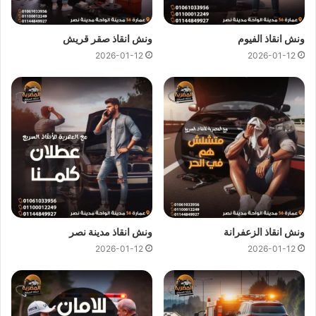
اسعار
ونش انقاذ المصرية
تعتبر رمزية لاننا نمتلك دائما
ونش انقاذ
ونش انقاذ الفيوم
ونش انقاذ صقر قريش
في الظاهر
دائما و اوناشنا قريبة منك و نقدم خدماتنا باعلي جودة و
2026-01-12
2026-01-12
اقل سعر و كما نوفر حدث التقنيات دائما لمتابعة جميع سياراتنا عند
طريق GPS لنجعلك دائما في امان تام علي الطريق.
ونش انقاذ الظاهر
من
ونش المصرية لانقاذ السيارات
لقد وفرنا
عليك عناء البحث عن
ونش انقاذ في الظاهر
حيث اننا نوفر لك
خدمات
انقاذ السيارات في الظاهر
من خلال
اوناش انقاذ سيارات
حديثة و مجهزة و مراقبة بـ GPS
لتساعدك في
نقل سيارات
الي
اقرب توكيل او اي وجهة اخري تريد نقل السيارة اليها.
ونش انقاذ الزعفرانة
ونش انقاذ مدينة نصر
2026-01-12
2026-01-12