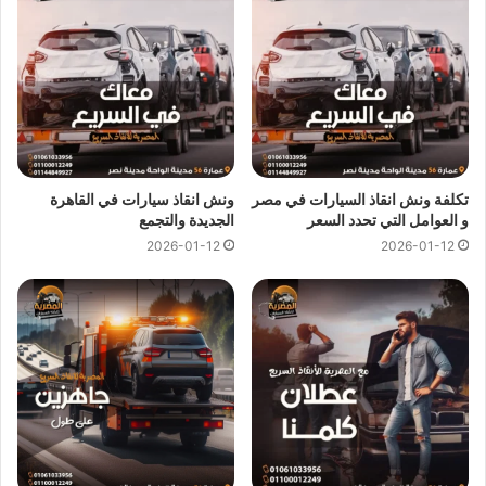
اهم ما يميزنا !
سرعة وصول
ونش انقاذ السيارات
الي
موقعك
في الظاهر
خلال 10 دقائق بحد اقصي.
لدينا افضل خدمة
انقاذ سيارات
باقل سعر بخصم يصل الي
50% بدون رسوم اضافية و بدون اكراميات.
تكلفة ونش انقاذ السيارات في مصر
ونش انقاذ سيارات في القاهرة
يمكنك الاتصال بنا او ارسال موقعك علي
الواتساب
إلى فريق
و العوامل التي تحدد السعر
الجديدة والتجمع
خدمة العملاء ليتم ربطك بـ
اقرب ونش انقاذ سيارات
بالقرب
2026-01-12
2026-01-12
من موقعك.
اسعار ونش انقاذ
المصرية هي اقل اسعار لاننا نمتلك اكثر من 300
ونش انقاذ
في الظاهر و المناطق المجاورة لذلك اوناشنا دائما قريبة
منك وخدماتنا باعلي جودة و اقل سعر فنحن نسعي دائما لرضا
عملائنا لانك انت وسيارتك على راس اولوياتنا ومهمتنا ان نجعلك دائما
في امان تام علي الطريق.
ونش انقاذ سيارات الظاهر