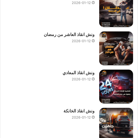
2026-01-12
لاننا نمتلك اكثر من 280
ونش انقاذ سيارات
منتشرين في الظاهر
وجميع انحاء الجمهورية.
لان لدينا فريق خدمة عملاء يعمل علي مدار 24 ساعة لتلقي طلبات
انقاذ السيارات
والقيام بدعمك في اي وقت خلال اليوم.
ونش انقاذ العاشر من رمضان
نقوم بتوفير الوقت عليك في البحث عن
ونش انقاذ في الظاهر
فنحن
2026-01-12
ارخص ونش انقاذ في الظاهر
و
اسرع ونش انقاذ في الظاهر
و
اقرب
ونش انقاذ في الظاهر
اتصل بنا الان علي
رقم ونش انقاذ الظاهر
:
01144849927
او
01017439322
او
01094833093
كما
يمكنك ان تطلب
ونش انقاذ الظاهر
وسنقدم لك الحل و سيعمل
ونش انقاذ المعادي
فريقنا بتوصيلك فورا بـ
اقرب ونش انقاذ في الظاهر
ليصل لموقعك
2026-01-12
في اسرع وقت لاننا نقدم خدمات وسنقدم لك الحل و سيعمل فريقنا
بتوصيلك فورا بـ
اقرب ونش انقاذ في الظاهر
ليصل لموقعك في
أسرع وقت 24 ساعة 7 ايام بالاسبوع 365 يوما.
ونش انقاذ الخانكة
2026-01-12