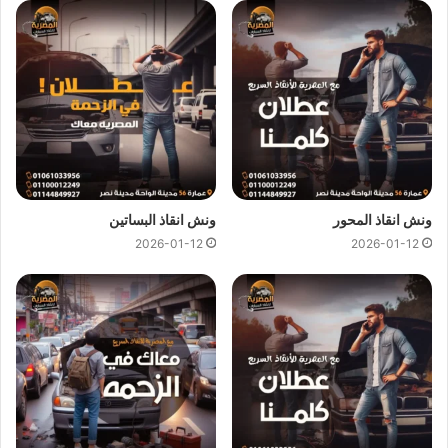
ونش انقاذ الظاهر
ونش انقاذ الظاهر
اسرع و ارخص
ونش انقاذ
في الظاهر بخصم 50%
لأننا
ارخص ونش انقاذ
في الظاهر ونتميز باننا
اسرع ونش انقاذ
في
الظاهر و
سعر ونش انقاذ
ثابت لدينا ولن يتم مطالبتك بأي رسوم
إضافية أو إكرامية لان
اسعار ونش انقاذ سيارات
لدينا تعتبر رمزية
لأننا نمتلك
ونش انقاذ قريب
ونقدم خدماتنا بارخص سعر و بأعلى
مستوى من الجودة.
ونش انقاذ المحور
ونش انقاذ البساتين
2026-01-12
2026-01-12
اتصل بفريق العملاء لدينا على مدار 24 ساعة الان للحصول على
اقرب ونش انقاذ
في الظاهر ،فريق المساعدة على اتم الاستعداد
وجاهز دائما لمساعدتك في اي وقت خلال النهار او الليل لمساعدتك
تشمل خدمات الانقاذ السريع للسيارات في الظاهر علي ما يلي:
انقاذ
السيارات
نقل السيارات
وصلة بطارية