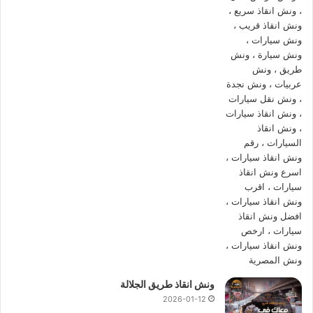
ونش إنقاذ سيارات العبور
ونش إنقاذ بالعبور
كيف سيتم انقاذ سيارتك ؟
سيتم
انقاذ
سيارتك بسرعة فائقة من خلال
ونش المصرية لانقاذ
السيارات
فنحن نعمل طوال اليوم لاستقبال مكالماتك و استفساراتك
وطلبات
انقاذ السيارات
و فريق خدمة العملاء يقوم بربطك فورا بـ
اقرب ونش انقاذ
من موقعك ليصلك
ونش انقاذ سيارات
في اسرع
وقت.
لماذا يجب ان تختار
ونش انقاذ العبور لانقاذ
السيارات
؟
لاننا الونش الوحيد بمصر القادر علي مساعدتك و انقاذك في خلال
دقائق معدودة باستخدام
اسرع ونش انقاذ سيارات
فنحن نمتلك اكثر
من 280
ونش انقاذ في العبور
منتشرين في الشوارع الرئيسية و
ونش انقاذ طريق الجلالة
الميادين العامة و الطرق السريعة لذلك
ونش المصرية
هو الوحيد
2026-01-12
القادر على مساعدتك وانقاذ سيارتك في اسرع وقت ممكن وسوف