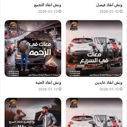
اسعار
ونش انقاذ المصرية
تعتبر رمزية لاننا نمتلك دائما
ونش انقاذ
ونش انقاذ فيصل
ونش انقاذ التجمع
في العبور
دائما و اوناشنا قريبة منك و نقدم خدماتنا باعلي جودة و
2026-01-12
2026-01-12
اقل سعر و كما نوفر حدث التقنيات دائما لمتابعة جميع سياراتنا عند
طريق GPS لنجعلك دائما في امان تام علي الطريق.
ونش انقاذ العبور
من
ونش المصرية لانقاذ السيارات
لقد وفرنا عليك
عناء البحث عن
ونش انقاذ في العبور
حيث اننا نوفر لك خدمات
انقاذ
السيارات في العبور
من خلال
اوناش انقاذ سيارات
حديثة و مجهزة و
مراقبة بـ GPS
لتساعدك في
نقل سيارات
الي اقرب توكيل او اي
وجهة اخري تريد نقل السيارة اليها.
ونش انقاذ عابدين
ونش انقاذ العتبة
2026-01-12
2026-01-12