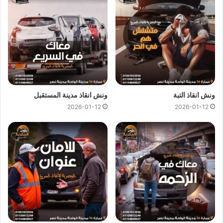
علي جميع خدمات
انقاذ السيارات
.
ونش انقاذ المصرية
لدينا دائما
ونش انقاذ في العبور
لسحب و انقاذ
سيارتك ونقلك الي اقرب مركز صيانة او توكيل سيارات ، اتصل بنا
الان ولا تتردد
ونش انقاذ
المصرية هو
ارخص ونش انقاذ في العبور
اتصل بنا علي
رقم ونش انقاذ العبور
01144849927
او
01017439322
او
01094833093
ليصلك
ونش انقاذ سيارات
ونش انقاذ التبة
ونش انقاذ مدينة المستقبل
سريع و مجهز بأحدث المعدات واحدث وسائل الامان والراحة.
2026-01-12
2026-01-12
ونش انقاذ سيارات بالعبور
من اهم اسباب نجاح
ونش المصرية لانقاذ السيارات
هى خبرتنا
الكبيرة في
انقاذ السيارات
و
نقل السيارات
فنحن نمتلك اسطول
كبير من اوناش انقاذ السيارات لكي نستطيع تقديم خدمات انقاذ
السيارات بجودة عالية و اقل سعر لكي نصبح
افضل ونش انقاذ في
العبور
و
ارخص ونش انقاذ في العبور
و جميع المحافظات.