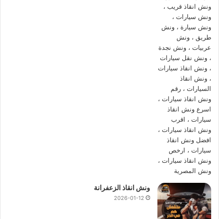
اسرع ونش انقاذ في العبور
اسطول
سيارات الانقاذ
لدينا جاهز وقادر على نقل سيارات من العبور
بسهولة فائقة لاننا نمتلك نقاط تمركز في جميع انحاء العبور ونتبع
عدة معايير في
انقاذ السيارات
يجب ان تضعها في الاعتبار عند اختيار
ونش انقاذ في العبور
منها وجود طاقم سائقين و فنيين و وناشين
محترف ومدرب علي سحب و انقاذ سيارتك من مختلف الأوضاع
سواء حادث سير او تعطلها في الطريق
فنحن
اسرع ونش انقاذ في العبور
و
ارخص ونش انقاذ في العبور
و
لدينا
اوناش انقاذ سيارات
حديثة و مجهزة بأحدث اجهزة التتبع GPS
ولدينا ايضا فريق عمل قادر علي انقاذ سيارتك بدون حدوث اي
مشاكل لسيارتك او ايذاء جسم السيارة اثناء الرفع باستخدام احدث
ونش انقاذ سيارات
وفريق عمل خبرة في رفع و
انقاذ السيارات
.
ونش انقاذ الزعفرانة
نقدم خدمات
إنقاذ السيارات
في العبور بسرعة فائقة ونستخدم احدث
2026-01-12
التقنيات في العالم لضمان تقديم خدمة انقاذ سريعة وفعالة ،
ونش