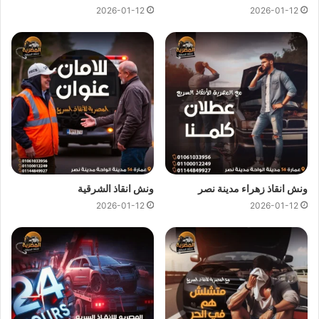
2026-01-12
2026-01-12
يمكن لفريق
ونش المصرية
تقديم خدمات
انقاذ سيارات
سريعة
وبأسعار معقولة كل ما عليك الاتصال بنا وسوف نستجيب علي الفور
ونرسل لك على الفور
اقرب ونش انقاذ
متوفر في العبور بالقرب من
مكان تعطل سيارتك لاننا نجعلها سهلة باتصالك بنا علي
01144849927
او
01017439322
او
01094833093
نحن
نستعين بفريق من السائقين الخبرة لرفع و انقاذ سيارتك لاننا لا نعتمد
فقط على
ونش الانقاذ
ولكننا نمتلك ايضا رافعات لانقاذ السيارات
المعطلة بنظام رفع هيدروليكي متكامل للتعامل مع حالات السيارات
الثقيلة وسيارات النقل و سيارات النصف نقل العالقة.
ونش انقاذ زهراء مدينة نصر
ونش انقاذ الشرقية
2026-01-12
2026-01-12
ونش نقل سيارات العبور
ونش انقاذ العبور
يوفر خدمة المساعدة على الطريق بسرعة فائفة و
بسعر معقول و خدمة
انقاذ السيارات
في العبور وذلك من خلال فريق
من السائقين الوناشين الخبرة لتزويدك بافضل خدمة
انقاذ سيارات
على الطريق و تقديم جميع خدمات
الانقاذ السريع
.