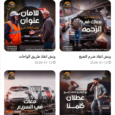
ونش انقاذ العبور
ونش انقاذ العبور
اسرع و ارخص
ونش انقاذ
في العبور بخصم 50%
لأننا
ارخص ونش انقاذ
في العبور ونتميز باننا
اسرع ونش انقاذ
في
العبور و
سعر ونش انقاذ
ثابت لدينا ولن يتم مطالبتك بأي رسوم
إضافية أو إكرامية لان
اسعار ونش انقاذ سيارات
لدينا تعتبر رمزية
لأننا نمتلك
ونش انقاذ قريب
ونقدم خدماتنا بارخص سعر و بأعلى
مستوى من الجودة.
ونش انقاذ شرم الشيخ
ونش انقاذ طريق الواحات
2026-01-12
2026-01-12
اتصل بفريق العملاء لدينا على مدار 24 ساعة الان للحصول على
اقرب ونش انقاذ
في العبور ،فريق المساعدة على اتم الاستعداد
وجاهز دائما لمساعدتك في اي وقت خلال النهار او الليل لمساعدتك
تشمل خدمات الانقاذ السريع للسيارات في العبور علي ما يلي:
انقاذ
السيارات
نقل السيارات
وصلة بطارية