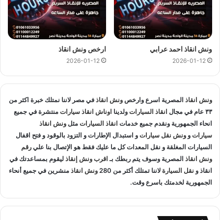
في العبور و المناطق المجاوره و
اوناش انقاذ
في جميع انحاء
الجمهورية لإنقاذ و
نقل السيارات
المعطلة و سيارات الحوادث.
انقاذ السيارات
:
ونش انقاذ احمد عرابي
ارخص ونش انقاذ
اذا تعطلت سيارتك او تعرضت لحادث سير يمكنك الاتصال بـ ونش
2026-01-12
2026-01-12
انقاذ المصرية لانقاذ سيارتك ونقلك في الحال فنحن حريصين علي
تقديم و توفير جميع خدمات
انقاذ السيارات
التي قد تحتاج اليها سواء
جر السيارات
او
نقل السيارات
.
ونش انقاذ
المصرية اسرع وارخص
ونش انقاذ
في مصر لاننا نمتلك خبرة اكثر من
٣٣ عام في مجال
انقاذ السيارات
ولدينا
اوناش انقاذ سيارات
منتشرة في جميع
تغيير الاطارات :
انحاء الجمهورية ونقدم جميع خدمات
انقاذ السيارات
مثل
ونش انقاذ
سيارات
و
ونش نقل سيارات
و استبدال الإطارات و التزود بالوقود و فتح اقفال
لا تقلق عندما تجد ان اطار سيارتك يحتاج الي تغيير او اصلاح حيث
السيارات المغلقة و نقل المعدات كل ما عليك فقط هو الإتصال بنا علي
رقم
اننا نساعدك علي القيام بتغيير واستبدال الاطار في الطريق حال
ونش انقاذ
المصرية وسوف يتم ربطك بـ
اقرب ونش إنقاذ
ليقوم بمساعدتك في
انقاذ و
تعطلك.
نقل السيارة
لاننا تمتلك أكثر من 280
ونش انقاذ
منشرين في جميع أنحاء
الجمهورية لخدمتك باسرع وقت.
نقل الوقود :
اذا تعرضت سيارتك الي نفاذ الوقود في اي طريق خالي من محطات