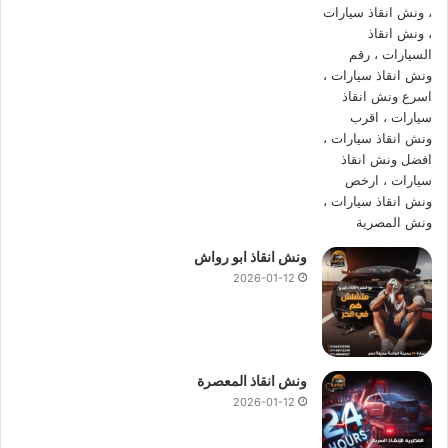
ونش العبور
.
ونش عربيات العبور
.
ونش في العبور
.
ونش سيارات العبور
أسعار
ونش انقاذ المصرية
تعتبر رمزية لأننا نمتلك دائما
ونش أنقاذ
سيارات في العبور
دائما اوناشنا قريبة منك وخدماتنا بأعلي جودة
واقل سعر ونسعي دائما لرضا العملاء لأنك أنت وسيارتك على رأس
أولوياتنا نحن دائما نراقب جميع سياراتنا عند طريق GPS لنجعلك
ونش انقاذ ابو رواش
دائما في امان تام علي الطريق.
2026-01-12
ما يميزنا عن غيرنا انفرادنا بتقديم خدماتنا باحترافية عالية ونعمل منذ
عام 1997 على الطرق السريعة بكافة انحاء جمهورية مصر العربية
لبناء جسور من الثقة المتبادلة بين الشركة وعملائها و
انقاذ السيارات
ونش انقاذ المعصرة
و
رفع السيارات
المعطلة و
نقل السيارات
وسحب سيارات
الحوادث.
2026-01-12