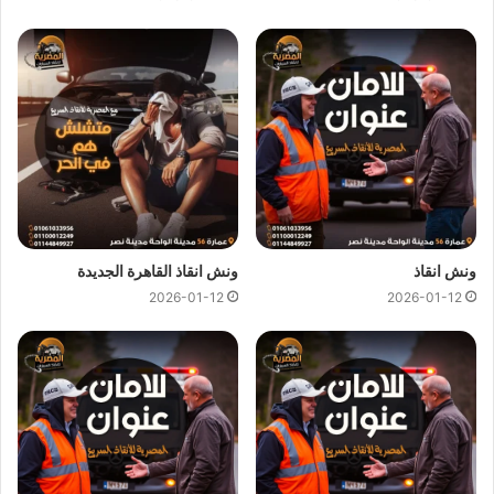
يمكن لفريق
ونش المصرية
تقديم خدمات
انقاذ سيارات
سريعة
وبأسعار معقولة كل ما عليك الاتصال بنا وسوف نستجيب علي الفور
ونرسل لك على الفور
اقرب ونش انقاذ
متوفر في العلمين بالقرب
من مكان تعطل سيارتك لاننا نجعلها سهلة باتصالك بنا علي
01144849927
او
01017439322
او
01094833093
نحن
نستعين بفريق من السائقين الخبرة لرفع و انقاذ سيارتك لاننا لا نعتمد
فقط على
ونش الانقاذ
ولكننا نمتلك ايضا رافعات لانقاذ السيارات
المعطلة بنظام رفع هيدروليكي متكامل للتعامل مع حالات السيارات
ونش انقاذ
ونش انقاذ القاهرة الجديدة
الثقيلة وسيارات النقل و سيارات النصف نقل العالقة.
2026-01-12
2026-01-12
ونش نقل سيارات العلمين
ونش انقاذ العلمين
يوفر خدمة المساعدة على الطريق بسرعة فائفة
و بسعر معقول و خدمة
انقاذ السيارات
في العلمين وذلك من خلال
فريق من السائقين الوناشين الخبرة لتزويدك بافضل خدمة
انقاذ
سيارات
على الطريق و تقديم جميع خدمات
الانقاذ السريع
.