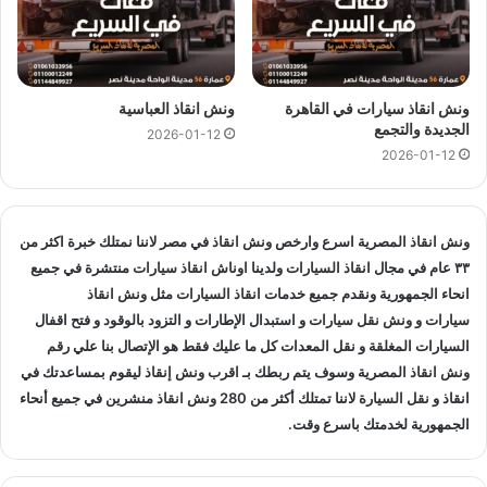
متخصصون في
انقاذ السيارات
و لدينا اسطول
سيارات انقاذ
منتشرة
في العلمين و المناطق المجاوره و
اوناش انقاذ
في جميع انحاء
الجمهورية لإنقاذ و
نقل السيارات
المعطلة و سيارات الحوادث.
ونش انقاذ سيارات في القاهرة
ونش انقاذ العباسية
انقاذ السيارات
:
الجديدة والتجمع
2026-01-12
2026-01-12
اذا تعطلت سيارتك او تعرضت لحادث سير يمكنك الاتصال بـ ونش
انقاذ المصرية لانقاذ سيارتك ونقلك في الحال فنحن حريصين علي
تقديم و توفير جميع خدمات
انقاذ السيارات
التي قد تحتاج اليها سواء
ونش انقاذ
المصرية اسرع وارخص
ونش انقاذ
في مصر لاننا نمتلك خبرة اكثر من
جر السيارات
او
نقل السيارات
.
٣٣ عام في مجال
انقاذ السيارات
ولدينا
اوناش انقاذ سيارات
منتشرة في جميع
انحاء الجمهورية ونقدم جميع خدمات
انقاذ السيارات
مثل
ونش انقاذ
تغيير الاطارات :
سيارات
و
ونش نقل سيارات
و استبدال الإطارات و التزود بالوقود و فتح اقفال
السيارات المغلقة و نقل المعدات كل ما عليك فقط هو الإتصال بنا علي
رقم
لا تقلق عندما تجد ان اطار سيارتك يحتاج الي تغيير او اصلاح حيث
ونش انقاذ
المصرية وسوف يتم ربطك بـ
اقرب ونش إنقاذ
ليقوم بمساعدتك في
اننا نساعدك علي القيام بتغيير واستبدال الاطار في الطريق حال
انقاذ و
نقل السيارة
لاننا تمتلك أكثر من 280
ونش انقاذ
منشرين في جميع أنحاء
تعطلك.
الجمهورية لخدمتك باسرع وقت.
نقل الوقود :