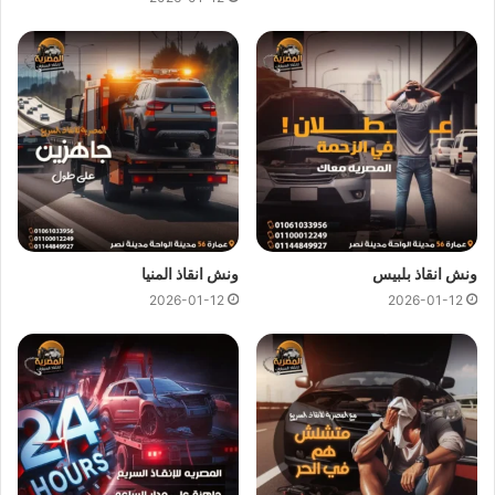
كل هذا باقل سعر كما نقدم عروض وخصومات تصل الي خصم 50%
علي جميع خدمات
انقاذ السيارات
.
ونش انقاذ المصرية
لدينا دائما
ونش انقاذ في العلمين
لسحب و انقاذ
سيارتك ونقلك الي اقرب مركز صيانة او توكيل سيارات ، اتصل بنا
الان ولا تتردد
ونش انقاذ
المصرية هو
ارخص ونش انقاذ في العلمين
اتصل بنا علي
رقم ونش انقاذ العلمين
01144849927
او
01017439322
او
01094833093
ليصلك
ونش انقاذ سيارات
سريع و مجهز بأحدث المعدات واحدث وسائل الامان والراحة.
ونش انقاذ بلبيس
ونش انقاذ المنيا
2026-01-12
2026-01-12
ونش انقاذ سيارات بالعلمين
من اهم اسباب نجاح
ونش المصرية لانقاذ السيارات
هى خبرتنا
الكبيرة في
انقاذ السيارات
و
نقل السيارات
فنحن نمتلك اسطول
كبير من اوناش انقاذ السيارات لكي نستطيع تقديم خدمات انقاذ
السيارات بجودة عالية و اقل سعر لكي نصبح
افضل ونش انقاذ في
العلمين
و
ارخص ونش انقاذ في العلمين
و جميع المحافظات.