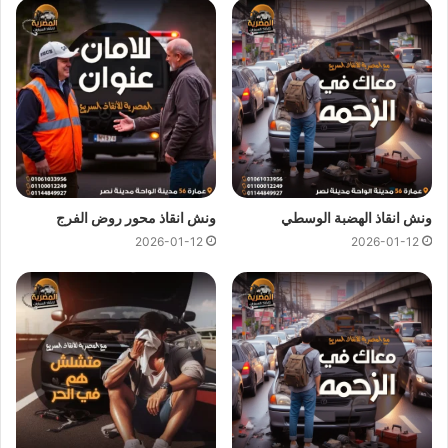
جانب الطريق أو داخل ازدحام مروري.
كما نقدم تقارير مفصلة لكل عملية
سحب سيارات
او
إنقاذ سيارات
لضمان رضا العملاء ومتابعة كل حالة بشكل دقيق وهذا يجعل خدمتنا
واحدة من أفضل خدمات الإنقاذ المتاحة على هذا الطريق الحيوي.
رقم ونش انقاذ في القاهرة العين
السخنة
ونش انقاذ الهضبة الوسطي
ونش انقاذ محور روض الفرج
2026-01-12
2026-01-12
وجود
رقم ونش انقاذ
الطوارئ في القاهرة العين السخنة دائمًا مهم
لأي سائق على الطريق السريع فإن شركتنا توفر لك رقم طوارئ
مباشر متاح على مدار الساعة:
01144849927
او
01017439322
او
01094833093
بحيث يمكن الوصول إليك فور وقوع أي عطل.
فريقنا مجهز بالخبرة والأدوات الحديثة
لإنقاذ السيارات
في جميع
الحالات الطارئة، سواء كان العطل ميكانيكي او كهربائيا او بسبب
حادث مفاجئ فنحن نضمن وصول الفريق بسرعة وأمان مع تقديم