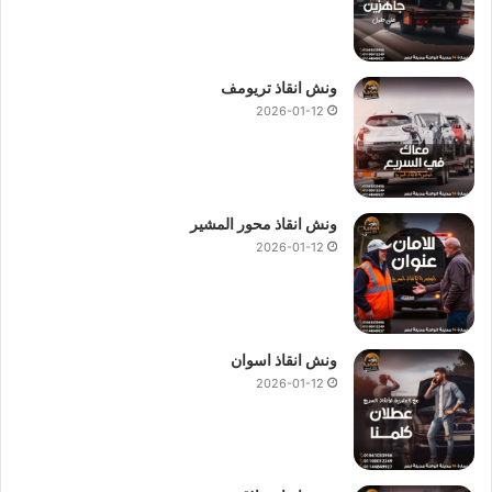
هل خدمة
ونش امان
تعمل على مدار 24 ساعة في الطريق السريع؟
نعم، خدماتنا متوفرة على مدار الساعة طوال أيام الأسبوع، بما
ونش انقاذ تريومف
يضمن لك راحة البال مهما كانت الساعة أو الظروف الجوية.
2026-01-12
يمكن لعملائنا الاعتماد على فرقنا في أي وقت من اليوم لإصلاح
الأعطال الطارئة أو
سحب السيارات
المتعطلة، مما يجعلنا الخيار
الأمثل للطرق السريعة والطريق بين المدن.
ونش انقاذ محور المشير
2026-01-12
ونش انقاذ السخنة
عند الحديث عن هل يغطي
ونش عربيات
جميع الأعطال بما في ذلك
تعطل المحرك أو الإطارات؟
ونش انقاذ اسوان
2026-01-12
فإن الإجابة في شركتنا واضحة: نعم. نحن نقدم حلولا شاملة لجميع
أنواع الأعطال بداية من الأعطال البسيطة مثل نفاد الوقود وحتى
المشاكل الكبيرة مثل تعطل المحرك أو أعطال النظام الكهربائي