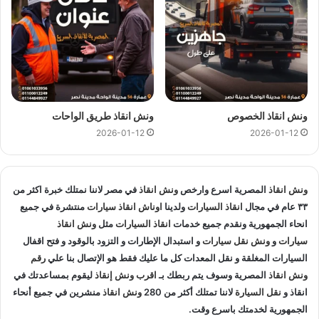
ونش سيارات بالسخنة ، سحب سيارة ، إنقاذ سيارات في السخنة ، ونش طريق ،
أسرع ونش في السخنة ، ارخص ونش السخنة ، ونش الإنقاذ
ونش سيارات عتاقة
خدمة
ونش سيارات عتاقة
تقدمها شركتنا لضمان راحة وسلامة
السائقين فنحن ندرك أن أي توقف على الطريق السريع يمكن أن
ونش انقاذ الخصوص
ونش انقاذ طريق الواحات
يسبب توتر وازدحام مروري لذلك تم تجهيز فرقنا بسيارات
ونش انقاذ
2026-01-12
2026-01-12
سيارات
متطورة قادرة على التعامل مع جميع أنواع السيارات.
يمكن الاتصال فورا على
رقم ونش انقاذ السخنة
01144849927
او
ونش انقاذ
المصرية اسرع وارخص
ونش انقاذ
في مصر لاننا نمتلك خبرة اكثر من
01017439322
او
01094833093
وسيصل فريقنا مجهزا بكل
٣٣ عام في مجال
انقاذ السيارات
ولدينا
اوناش انقاذ سيارات
منتشرة في جميع
الأدوات اللازمة لسحب السيارة بأمان تام فنحن نقدم أيضا نصائح
انحاء الجمهورية ونقدم جميع خدمات
انقاذ السيارات
مثل
ونش انقاذ
عملية للعملاء حول كيفية التعامل مع أعطال السيارات قبل وصول
سيارات
و
ونش نقل سيارات
و استبدال الإطارات و التزود بالوقود و فتح اقفال
الفريق، مما يضمن حماية السيارة والسائقين.
السيارات المغلقة و نقل المعدات كل ما عليك فقط هو الإتصال بنا علي
رقم
ونش انقاذ
المصرية وسوف يتم ربطك بـ
اقرب ونش إنقاذ
ليقوم بمساعدتك في
انقاذ السيارات في طريق العين
انقاذ و
نقل السيارة
لاننا تمتلك أكثر من 280
ونش انقاذ
منشرين في جميع أنحاء
الجمهورية لخدمتك باسرع وقت.
السخنة