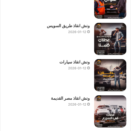
ما هي اسعار
ونش انقاذ طريق القاهرة –
العين السخنة
؟
نحن ندرك أن السائقين يبحثون دائمًا عن اسعار
ونش انقاذ طريق
ونش انقاذ طريق السويس
العين السخنة
مع الحفاظ على جودة الخدمة وفي
ونش انقاذ
2026-01-12
المصرية، نقدم أسعارًا تنافسية جدًا مقابل خدمات عالية الجودة مع
وضوح تام دون أي رسوم خفية سواء كنت بحاجة إلى
سحب سيارة
صغيرة أو شاحنة كبيرة، فإن فريقنا يقدم لك أفضل الحلول بأسعار
عادلة.
ونش انقاذ سيارات
2026-01-12
ونش انقاذ مصر القديمة
2026-01-12