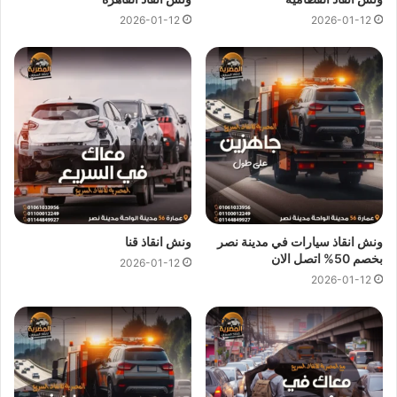
2026-01-12
2026-01-12
نوفر متابعة دقيقة لكل عملية
إنقاذ
لضمان سلامة السيارة وسلامة
السائقين فإن عملاؤنا يثقون بنا لأننا نقدم خدمة احترافية تتفهم
طبيعة الطريق السريع وظروفه الخاصة.
ونش انقاذ طريق السخنة
ونش انقاذ طريق السخنة
مهم جدًا لضمان عدم تعطيل حركة المرور
ولتوفير الراحة النفسية للسائقين فشركتنا
ونش انقاذ
المصرية تقدم
سرعة استجابة فائقة باستخدام أحدث سيارات
ونش عربيات
مجهزة
ونش انقاذ سيارات في مدينة نصر
ونش انقاذ قنا
لتحريك أي نوع من السيارات، سواء كانت صغيرة أو كبيرة وخفيفة
بخصم 50% اتصل الان
2026-01-12
الوزن أو ثقيلة.
2026-01-12
أرقامنا
01144849927
او
01017439322
او
01094833093
متاحة دائما على مدار 24 ساعة لتقديم المساعدة
فور وقوع أي عطل ففريقنا مدرب على التعامل مع المواقف الطارئة
بحرفية، سواء كانت السيارة بحاجة لـ
سحب سريع
لتجنب ازدحام