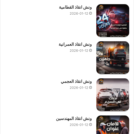
وآمنة لكل مالكي السيارات في طريق العين السخنة و الجلالة.
ونش انقاذ القطامية
2026-01-12
ونش انقاذ عتاقة
–
ونش انقاذ بورتو
السخنة
يهم كثير من العملاء معرفة: هل توفر الشركة خدمة
سحب السيارات
ونش انقاذ العمرانية
إلى الورش أو المنازل؟
2026-01-12
الإجابة نعم، نحن في شركة
ونش انقاذ
المصرية نقدم خدمة سحب
شاملة سواء كان المطلوب
نقل السيارة
إلى الورش المتخصصة
ونش انقاذ العجمي
لإجراء الصيانة أو حتى إلى المنزل.
2026-01-12
الخدمة مصممة لتلبية احتياجات جميع العملاء بشكل كامل، مع
الحفاظ على سلامة السيارة أثناء النقل والتأكد من وصولها بأمان تام
إلى الوجهة المطلوبة.
ونش انقاذ المهندسين
2026-01-12
شركة
ونش انقاذ
المصرية تلتزم بتقديم خدمات عالية الجودة وسريعة