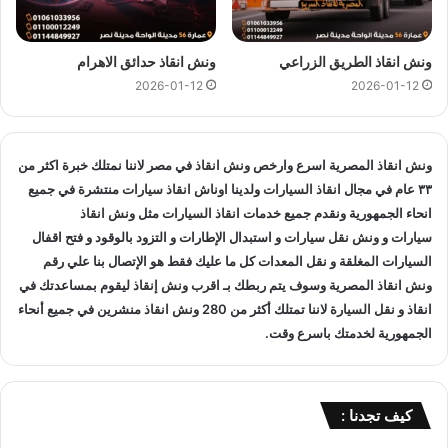
مميزات
ونش انقاذ سيارات
المصرية :
ونش انقاذ المصرية
هو ارخص
ونش انقاذ في القاهرة الجديدة
و
ونش انقاذ الطريق الزراعي
ونش انقاذ حدائق الاهرام
اسرع ونش انقاذ في القاهرة الجديدة
و
اقرب ونش انقاذ في القاهرة
2026-01-12
2026-01-12
الجديدة
لأن اوناشنا قريبة منك , كما نمتلك خبرة لاكثر من 33 عاما
في مجال انقاذ السيارات و متخصصون في
انقاذ السيارات
و لدينا
اسطول
سيارات انقاذ
منتشرة في القاهرة الجديدة و المناطق
ونش انقاذ
المصرية اسرع وارخص
ونش انقاذ
في مصر لاننا نمتلك خبرة اكثر من
المجاوره و
اوناش انقاذ
في جميع انحاء الجمهورية لإنقاذ و
نقل
٣٣ عام في مجال
انقاذ السيارات
ولدينا
اوناش انقاذ سيارات
منتشرة في جميع
السيارات
المعطلة و سيارات الحوادث.
انحاء الجمهورية ونقدم جميع خدمات
انقاذ السيارات
مثل
ونش انقاذ
سيارات
و
ونش نقل سيارات
و استبدال الإطارات و التزود بالوقود و فتح اقفال
انقاذ السيارات
:
السيارات المغلقة و نقل المعدات كل ما عليك فقط هو الإتصال بنا علي
رقم
ونش انقاذ
المصرية وسوف يتم ربطك بـ
اقرب ونش إنقاذ
ليقوم بمساعدتك في
اذا تعطلت سيارتك او تعرضت لحادث سير يمكنك الاتصال بـ ونش
انقاذ و
نقل السيارة
لاننا تمتلك أكثر من 280
ونش انقاذ
منشرين في جميع أنحاء
انقاذ المصرية لانقاذ سيارتك ونقلك في الحال فنحن حريصين علي
الجمهورية لخدمتك باسرع وقت.
تقديم و توفير جميع خدمات
انقاذ السيارات
التي قد تحتاج اليها سواء
جر السيارات
او
نقل السيارات
.
كيف تجدنا :
تغيير الاطارات :