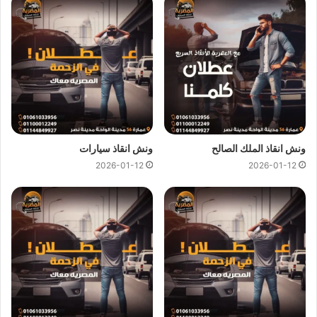
ونش انقاذ
لـ
نقل القوارب
وسيارات الجولف.
ونش انقاذ
لـ
نقل الكرافانات
.
كل هذا باقل سعر كما نقدم عروض وخصومات تصل الي خصم 50%
علي جميع خدمات
انقاذ السيارات
.
ونش انقاذ المصرية
لدينا دائما
ونش انقاذ في القاهرة الجديدة
لسحب و انقاذ سيارتك ونقلك الي اقرب مركز صيانة او توكيل
ونش انقاذ الملك الصالح
ونش انقاذ سيارات
سيارات ، اتصل بنا الان ولا تتردد
ونش انقاذ
المصرية هو
ارخص ونش
2026-01-12
2026-01-12
انقاذ في القاهرة الجديدة
اتصل بنا علي
رقم ونش انقاذ القاهرة
الجديدة
01144849927
او
01017439322
او
01094833093
ليصلك
ونش انقاذ سيارات
سريع و مجهز بأحدث المعدات واحدث
وسائل الامان والراحة.
ونش انقاذ سيارات بالقاهرة الجديدة
من اهم اسباب نجاح
ونش المصرية لانقاذ السيارات
هى خبرتنا