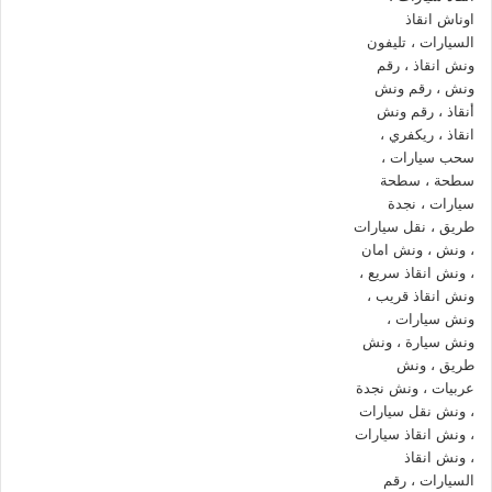
عالية لاننا نمتلك خبرة عالية في مجال انقاذ السيارات لاننا نعمل في
السوق المصري منذ عام 2008 واوناشنا تغطي كل الطرق السريعة
بكافة انحاء جمهورية مصر العربية لنقوم ببناء جسور من الثقة
المتبادلة بين الشركة وعملائها و
انقاذ السيارات و نقل السيارات
المعطلة و
سحب سيارات
الحوادث.
لماذا يجب عليك اختيار
ونش انقاذ القاهرة
الجديدة
من
ونش المصرية
لإنقاذ السيارات ؟
لاننا نقدم جميع خدمات
انقاذ السيارات
اعلي جودة باقل سعر
لراحة ورضاء العميل.
لاننا نمتلك اسطول من
أوناش انقاذ السيارات
منتشر في
القاهرة الجديدة و جميع انحاء الجمهورية.
لاننا نعمل علي مدار 24 ساعة ونقدم جميع خدمات انقاذ
السيارات طوال اليوم.
لاننا لدينا فريق سائقين محترف في
انقاذ السيارات
ومجهز
باحدث معدات
انقاذ السيارات
.