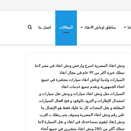
بحث
نا
مناطق اوناش الانقاذ
المقالات
اتصل بنا
عن
ونش انقاذ
المصرية اسرع وارخص
ونش انقاذ
في مصر لاننا
نمتلك خبرة اكثر من ٣٣ عام في مجال
انقاذ
السيارات
ولدينا
اوناش انقاذ سيارات
منتشرة في جميع
انحاء الجمهورية ونقدم جميع خدمات
انقاذ
السيارات
مثل
ونش انقاذ سيارات
و
ونش نقل سيارات
و
استبدال الإطارات و التزود بالوقود و فتح اقفال السيارات
المغلقة و نقل المعدات كل ما عليك فقط هو الإتصال بنا
علي
رقم ونش انقاذ
المصرية وسوف يتم ربطك بـ
اقرب
ونش إنقاذ
ليقوم بمساعدتك في انقاذ و
نقل السيارة
لاننا
تمتلك أكثر من 280
ونش انقاذ
منشرين في جميع أنحاء