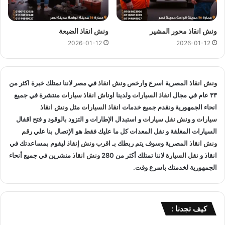
متخصصون في
انقاذ السيارات
و لدينا اسطول
سيارات انقاذ
منتشرة
في المنوفية و المناطق المجاوره و
اوناش انقاذ
في جميع انحاء
الجمهورية لإنقاذ و
نقل السيارات
المعطلة و سيارات الحوادث.
ونش انقاذ محور المشير
ونش انقاذ الضبعة
2026-01-12
2026-01-12
انقاذ السيارات
:
اذا تعطلت سيارتك او تعرضت لحادث سير يمكنك الاتصال بـ ونش
ونش انقاذ
المصرية اسرع وارخص
ونش انقاذ
في مصر لاننا نمتلك خبرة اكثر من
انقاذ المصرية لانقاذ سيارتك ونقلك في الحال فنحن حريصين علي
٣٣ عام في مجال
انقاذ السيارات
ولدينا
اوناش انقاذ سيارات
منتشرة في جميع
تقديم و توفير جميع خدمات
انقاذ السيارات
التي قد تحتاج اليها سواء
انحاء الجمهورية ونقدم جميع خدمات
انقاذ السيارات
مثل
ونش انقاذ
جر السيارات
او
نقل السيارات
.
سيارات
و
ونش نقل سيارات
و استبدال الإطارات و التزود بالوقود و فتح اقفال
السيارات المغلقة و نقل المعدات كل ما عليك فقط هو الإتصال بنا علي
رقم
تغيير الاطارات :
ونش انقاذ
المصرية وسوف يتم ربطك بـ
اقرب ونش إنقاذ
ليقوم بمساعدتك في
انقاذ و
نقل السيارة
لاننا تمتلك أكثر من 280
ونش انقاذ
منشرين في جميع أنحاء
لا تقلق عندما تجد ان اطار سيارتك يحتاج الي تغيير او اصلاح حيث
الجمهورية لخدمتك باسرع وقت.
اننا نساعدك علي القيام بتغيير واستبدال الاطار في الطريق حال
تعطلك.
كيف تجدنا :
نقل الوقود :