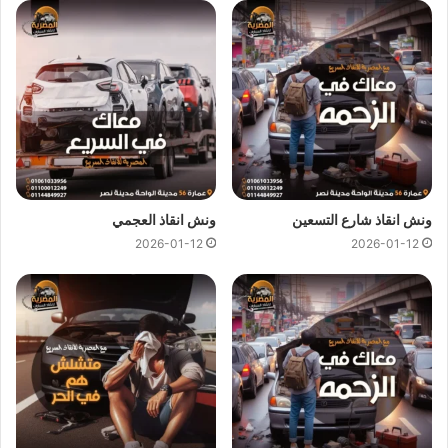
ونش انقاذ المنوفية
ونش انقاذ المنوفية
اسرع و ارخص
ونش انقاذ
في المنوفية بخصم
50% لأننا
ارخص ونش انقاذ
في المنوفية ونتميز باننا
اسرع ونش
انقاذ
في المنوفية و
سعر ونش انقاذ
ثابت لدينا ولن يتم مطالبتك بأي
رسوم إضافية أو إكرامية لان
اسعار ونش انقاذ سيارات
لدينا تعتبر
رمزية لأننا نمتلك
ونش انقاذ قريب
ونقدم خدماتنا بارخص سعر و
بأعلى مستوى من الجودة.
ونش انقاذ شارع التسعين
ونش انقاذ العجمي
2026-01-12
2026-01-12
اتصل بفريق العملاء لدينا على مدار 24 ساعة الان للحصول على
اقرب ونش انقاذ
في المنوفية ،فريق المساعدة على اتم الاستعداد
وجاهز دائما لمساعدتك في اي وقت خلال النهار او الليل لمساعدتك
تشمل خدمات الانقاذ السريع للسيارات في المنوفية علي ما يلي:
انقاذ
السيارات
نقل السيارات
وصلة بطارية