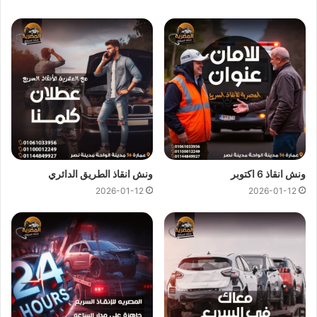
يمكن لفريق
ونش المصرية
تقديم خدمات
انقاذ سيارات
سريعة
وبأسعار معقولة كل ما عليك الاتصال بنا وسوف نستجيب علي الفور
ونرسل لك على الفور
اقرب ونش انقاذ
متوفر في المنوفية بالقرب
من مكان تعطل سيارتك لاننا نجعلها سهلة باتصالك بنا علي
01144849927
او
01017439322
او
01094833093
نحن
نستعين بفريق من السائقين الخبرة لرفع و انقاذ سيارتك لاننا لا نعتمد
فقط على
ونش الانقاذ
ولكننا نمتلك ايضا رافعات لانقاذ السيارات
المعطلة بنظام رفع هيدروليكي متكامل للتعامل مع حالات السيارات
ونش انقاذ 6 اكتوبر
ونش انقاذ الطريق الدائري
الثقيلة وسيارات النقل و سيارات النصف نقل العالقة.
2026-01-12
2026-01-12
ونش نقل سيارات المنوفية
ونش انقاذ المنوفية
يوفر خدمة المساعدة على الطريق بسرعة فائفة
و بسعر معقول و خدمة
انقاذ السيارات
في المنوفية وذلك من خلال
فريق من السائقين الوناشين الخبرة لتزويدك بافضل خدمة
انقاذ
سيارات
على الطريق و تقديم جميع خدمات
الانقاذ السريع
.