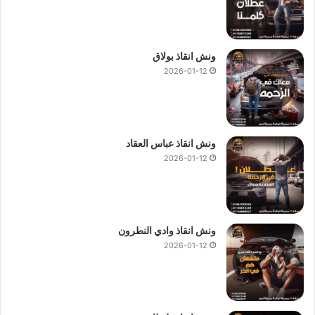
تليفون ونش انقاذ سيارات المنوفية
.
ارخص ونش انقاذ في المنوفية
.
ونش انقاذ بولاق
ونش انقاذ في المنوفية
.
2026-01-12
ونش المنوفية
.
ونش عربيات المنوفية
.
ونش في المنوفية
.
ونش انقاذ عباس العقاد
ونش سيارات المنوفية
2026-01-12
أسعار
ونش انقاذ المصرية
تعتبر رمزية لأننا نمتلك دائما
ونش أنقاذ
سيارات في المنوفية
دائما اوناشنا قريبة منك وخدماتنا بأعلي جودة
واقل سعر ونسعي دائما لرضا العملاء لأنك أنت وسيارتك على رأس
ونش انقاذ وادي النطرون
أولوياتنا نحن دائما نراقب جميع سياراتنا عند طريق GPS لنجعلك
2026-01-12
دائما في امان تام علي الطريق.
ما يميزنا عن غيرنا انفرادنا بتقديم خدماتنا باحترافية عالية ونعمل منذ
عام 1997 على الطرق السريعة بكافة انحاء جمهورية مصر العربية