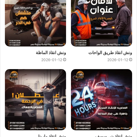
كل هذا باقل سعر كما نقدم عروض وخصومات تصل الي خصم 50%
علي جميع خدمات
انقاذ السيارات
.
ونش انقاذ المصرية
لدينا دائما
ونش انقاذ في المنوفية
لسحب و انقاذ
سيارتك ونقلك الي اقرب مركز صيانة او توكيل سيارات ، اتصل بنا
الان ولا تتردد
ونش انقاذ
المصرية هو
ارخص ونش انقاذ في المنوفية
ونش انقاذ طريق الواحات
ونش انقاذ الماظة
اتصل بنا علي
رقم ونش انقاذ المنوفية
01144849927
او
2026-01-12
2026-01-12
01017439322
او
01094833093
ليصلك
ونش انقاذ سيارات
سريع و مجهز بأحدث المعدات واحدث وسائل الامان والراحة.
ونش انقاذ سيارات بالمنوفية
من اهم اسباب نجاح
ونش المصرية لانقاذ السيارات
هى خبرتنا
الكبيرة في
انقاذ السيارات
و
نقل السيارات
فنحن نمتلك اسطول
كبير من اوناش انقاذ السيارات لكي نستطيع تقديم خدمات انقاذ
السيارات بجودة عالية و اقل سعر لكي نصبح
افضل ونش انقاذ في
المنوفية
و
ارخص ونش انقاذ في المنوفية
و جميع المحافظات.
ونش انقاذ بني سويف
ونش انقاذ مارينا