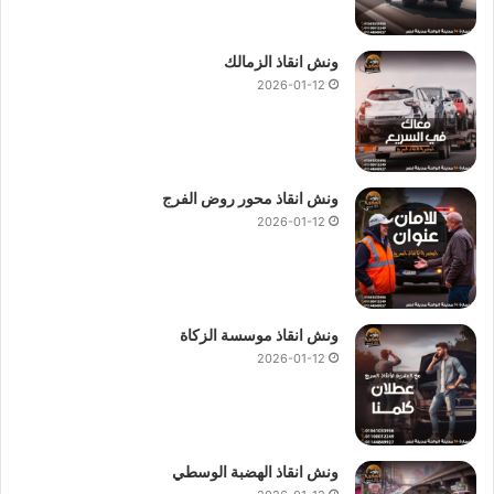
ارخص ونش انقاذ في المنيب
.
ونش انقاذ في المنيب
.
ونش انقاذ الزمالك
ونش المنيب
.
2026-01-12
ونش عربيات المنيب
.
ونش في المنيب
.
ونش سيارات المنيب
ونش انقاذ محور روض الفرج
2026-01-12
أسعار
ونش انقاذ المصرية
تعتبر رمزية لأننا نمتلك دائما
ونش أنقاذ
سيارات في المنيب
دائما اوناشنا قريبة منك وخدماتنا بأعلي جودة
واقل سعر ونسعي دائما لرضا العملاء لأنك أنت وسيارتك على رأس
أولوياتنا نحن دائما نراقب جميع سياراتنا عند طريق GPS لنجعلك
ونش انقاذ موسسة الزكاة
دائما في امان تام علي الطريق.
2026-01-12
ما يميزنا عن غيرنا انفرادنا بتقديم خدماتنا باحترافية عالية ونعمل منذ
عام 1997 على الطرق السريعة بكافة انحاء جمهورية مصر العربية
لبناء جسور من الثقة المتبادلة بين الشركة وعملائها و
انقاذ السيارات
ونش انقاذ الهضبة الوسطي
و
رفع السيارات
المعطلة و
نقل السيارات
وسحب سيارات
الحوادث.