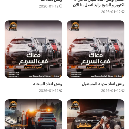
اكتوبر و الشيخ زايد اتصل بنا الان
2026-01-12
اسعار
ونش انقاذ المصرية
تعتبر رمزية لاننا نمتلك دائما
ونش انقاذ
2026-01-12
في المنيب
دائما و اوناشنا قريبة منك و نقدم خدماتنا باعلي جودة و
اقل سعر و كما نوفر حدث التقنيات دائما لمتابعة جميع سياراتنا عند
طريق GPS لنجعلك دائما في امان تام علي الطريق.
ونش انقاذ المنيب
من
ونش المصرية لانقاذ السيارات
لقد وفرنا
عليك عناء البحث عن
ونش انقاذ في المنيب
حيث اننا نوفر لك
خدمات
انقاذ السيارات في المنيب
من خلال
اوناش انقاذ سيارات
حديثة و مجهزة و مراقبة بـ GPS
لتساعدك في
نقل سيارات
الي
اقرب توكيل او اي وجهة اخري تريد نقل السيارة اليها.
ونش انقاذ مدينة المستقبل
ونش انقاذ السخنة
2026-01-12
2026-01-12