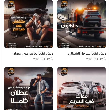
انقاذ السيارات في المنيب
ونش انقاذ المنيب
متاح دائما علي مدار 24 ساعة ومستعدون لاي
ظروف طارئة تستدعي الاستعانة بـ
ونش انقاذ سيارات
كما نوفر
لجميع عملائنا خدمة
انقاذ السيارات
فائقة السرعة لكي يصلك
ونش
انقاذ
في اقل من 10 دقائق اذا تعطلت سيارتك وانت في المنيب او
اذا تبحث عن
ونش انقاذ في المنيب
كل ما عليك هو الاتصال بنا علي
ونش انقاذ الساحل الشمالي
ونش انقاذ العاشر من رمضان
رقم ونش انقاذ المنيب
01144849927
او
01017439322
او
2026-01-12
2026-01-12
01094833093
وسوف يصلك
ونش انقاذ سيارات
في غضون
دقائق لانقاذ وسحب سياراتك.
مميزات
ونش انقاذ سيارات
المصرية :
ونش انقاذ المصرية
هو ارخص
ونش انقاذ في المنيب
و
اسرع ونش
انقاذ في المنيب
و
اقرب ونش انقاذ في المنيب
لأن اوناشنا قريبة
منك , كما نمتلك خبرة لاكثر من 33 عاما في مجال انقاذ السيارات و