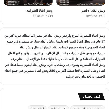
متخصصون في
انقاذ السيارات
و لدينا اسطول
سيارات انقاذ
منتشرة
في المنيب و المناطق المجاوره و
اوناش انقاذ
في جميع انحاء
ونش انقاذ الاقصر
ونش انقاذ الشرابية
الجمهورية لإنقاذ و
نقل السيارات
المعطلة و سيارات الحوادث.
2026-01-12
2026-01-12
انقاذ السيارات
:
ونش انقاذ
المصرية اسرع وارخص
ونش انقاذ
في مصر لاننا نمتلك خبرة اكثر من
اذا تعطلت سيارتك او تعرضت لحادث سير يمكنك الاتصال بـ ونش
٣٣ عام في مجال
انقاذ السيارات
ولدينا
اوناش انقاذ سيارات
منتشرة في جميع
انقاذ المصرية لانقاذ سيارتك ونقلك في الحال فنحن حريصين علي
انحاء الجمهورية ونقدم جميع خدمات
انقاذ السيارات
مثل
ونش انقاذ
تقديم و توفير جميع خدمات
انقاذ السيارات
التي قد تحتاج اليها سواء
سيارات
و
ونش نقل سيارات
و استبدال الإطارات و التزود بالوقود و فتح اقفال
جر السيارات
او
نقل السيارات
.
السيارات المغلقة و نقل المعدات كل ما عليك فقط هو الإتصال بنا علي
رقم
ونش انقاذ
المصرية وسوف يتم ربطك بـ
اقرب ونش إنقاذ
ليقوم بمساعدتك في
تغيير الاطارات :
انقاذ و
نقل السيارة
لاننا تمتلك أكثر من 280
ونش انقاذ
منشرين في جميع أنحاء
الجمهورية لخدمتك باسرع وقت.
لا تقلق عندما تجد ان اطار سيارتك يحتاج الي تغيير او اصلاح حيث
اننا نساعدك علي القيام بتغيير واستبدال الاطار في الطريق حال
تعطلك.
كيف تجدنا :
نقل الوقود :
اسعار ونش انقاذ سيارات
اقرب سطحة
اوناش انقاذ