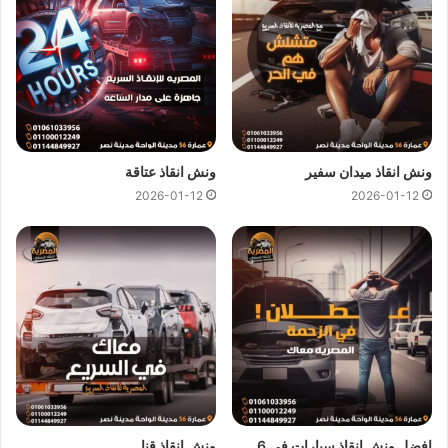
كل هذا باقل سعر كما نقدم عروض وخصومات تصل الي خصم 50%
علي جميع خدمات
انقاذ السيارات
.
ونش انقاذ المصرية
لدينا دائما
ونش انقاذ في المنيب
لسحب و انقاذ
سيارتك ونقلك الي اقرب مركز صيانة او توكيل سيارات ، اتصل بنا
الان ولا تتردد
ونش انقاذ
المصرية هو
ارخص ونش انقاذ في المنيب
ونش انقاذ ميدان سفير
ونش انقاذ عتاقة
اتصل بنا علي
رقم ونش انقاذ المنيب
01144849927
او
2026-01-12
2026-01-12
01017439322
او
01094833093
ليصلك
ونش انقاذ سيارات
سريع و مجهز بأحدث المعدات واحدث وسائل الامان والراحة.
ونش انقاذ سيارات بالمنيب
من اهم اسباب نجاح
ونش المصرية لانقاذ السيارات
هى خبرتنا
الكبيرة في
انقاذ السيارات
و
نقل السيارات
فنحن نمتلك اسطول
كبير من اوناش انقاذ السيارات لكي نستطيع تقديم خدمات انقاذ
السيارات بجودة عالية و اقل سعر لكي نصبح
افضل ونش انقاذ في
المنيب
و
ارخص ونش انقاذ في المنيب
و جميع المحافظات.
افضل ونش انقاذ سيارات في 6
ونش انقاذ قنا