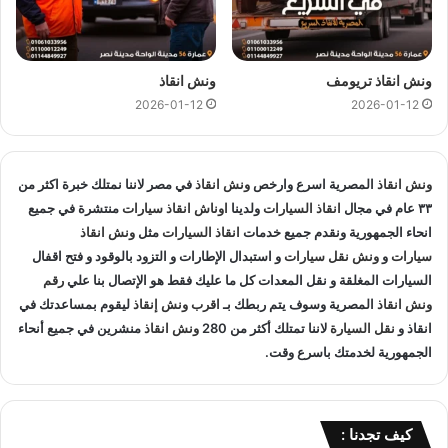
اوناشنا قريبة منك , كما نمتلك خبرة لاكثر من 33 عاما في مجال
انقاذ السيارات و متخصصون في
انقاذ السيارات
و لدينا اسطول
سيارات انقاذ
منتشرة في المهندسين و المناطق المجاوره و
اوناش
انقاذ
ونش انقاذ تريومف
في جميع انحاء الجمهورية لإنقاذ و
ونش انقاذ
نقل السيارات
المعطلة و
2026-01-12
2026-01-12
سيارات الحوادث.
انقاذ السيارات
:
ونش انقاذ
المصرية اسرع وارخص
ونش انقاذ
في مصر لاننا نمتلك خبرة اكثر من
اذا تعطلت سيارتك او تعرضت لحادث سير يمكنك الاتصال بـ ونش
٣٣ عام في مجال
انقاذ السيارات
ولدينا
اوناش انقاذ سيارات
منتشرة في جميع
انقاذ المصرية لانقاذ سيارتك ونقلك في الحال فنحن حريصين علي
انحاء الجمهورية ونقدم جميع خدمات
انقاذ السيارات
مثل
ونش انقاذ
تقديم و توفير جميع خدمات
انقاذ السيارات
التي قد تحتاج اليها سواء
سيارات
و
ونش نقل سيارات
و استبدال الإطارات و التزود بالوقود و فتح اقفال
جر السيارات
او
نقل السيارات
.
السيارات المغلقة و نقل المعدات كل ما عليك فقط هو الإتصال بنا علي
رقم
ونش انقاذ
المصرية وسوف يتم ربطك بـ
اقرب ونش إنقاذ
ليقوم بمساعدتك في
انقاذ و
نقل السيارة
لاننا تمتلك أكثر من 280
ونش انقاذ
منشرين في جميع أنحاء
تغيير الاطارات :
الجمهورية لخدمتك باسرع وقت.
لا تقلق عندما تجد ان اطار سيارتك يحتاج الي تغيير او اصلاح حيث
اننا نساعدك علي القيام بتغيير واستبدال الاطار في الطريق حال
تعطلك.
كيف تجدنا :