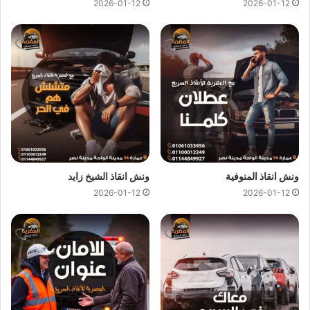
2026-01-12
2026-01-12
انقاذ السيارات في المهندسين
ونش انقاذ المهندسين
متاح دائما علي مدار 24 ساعة ومستعدون
لاي ظروف طارئة تستدعي الاستعانة بـ
ونش انقاذ سيارات
كما نوفر
لجميع عملائنا خدمة
انقاذ السيارات
فائقة السرعة لكي يصلك
ونش
انقاذ
في اقل من 10 دقائق اذا تعطلت سيارتك وانت في المهندسين
او اذا تبحث عن
ونش انقاذ في المهندسين
كل ما عليك هو الاتصال بنا
علي
رقم ونش انقاذ المهندسين
01144849927
او
ونش انقاذ المنوفية
ونش انقاذ الشيخ زايد
01017439322
او
01094833093
وسوف يصلك
ونش انقاذ
2026-01-12
2026-01-12
سيارات
في غضون دقائق لانقاذ وسحب سياراتك.
مميزات
ونش انقاذ سيارات
المصرية :
ونش انقاذ المصرية
هو ارخص
ونش انقاذ في المهندسين
و
اسرع
ونش انقاذ في المهندسين
و
اقرب ونش انقاذ في المهندسين
لأن