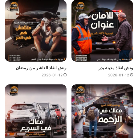
ونش انقاذ المهندسين
ونش انقاذ المهندسين
اسرع و ارخص
ونش انقاذ
في المهندسين
بخصم 50% لأننا
ارخص ونش انقاذ
في المهندسين ونتميز باننا
اسرع
ونش انقاذ
في المهندسين و
سعر ونش انقاذ
ثابت لدينا ولن يتم
مطالبتك بأي رسوم إضافية أو إكرامية لان
اسعار ونش انقاذ سيارات
لدينا تعتبر رمزية لأننا نمتلك
ونش انقاذ قريب
ونقدم خدماتنا بارخص
سعر و بأعلى مستوى من الجودة.
ونش انقاذ مدينة بدر
ونش انقاذ العاشر من رمضان
2026-01-12
2026-01-12
اتصل بفريق العملاء لدينا على مدار 24 ساعة الان للحصول على
اقرب ونش انقاذ
في المهندسين ،فريق المساعدة على اتم الاستعداد
وجاهز دائما لمساعدتك في اي وقت خلال النهار او الليل لمساعدتك
تشمل خدمات الانقاذ السريع للسيارات في المهندسين علي ما يلي:
انقاذ
السيارات
نقل السيارات
وصلة بطارية