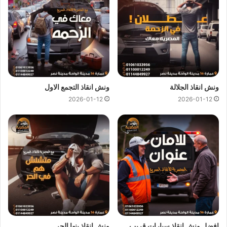
كل هذا باقل سعر كما نقدم عروض وخصومات تصل الي خصم 50%
علي جميع خدمات
انقاذ السيارات
.
ونش انقاذ المصرية
لدينا دائما
ونش انقاذ في المهندسين
لسحب و
انقاذ سيارتك ونقلك الي اقرب مركز صيانة او توكيل سيارات ، اتصل
بنا الان ولا تتردد
ونش انقاذ
المصرية هو
ارخص ونش انقاذ في
ونش انقاذ الجلالة
ونش انقاذ التجمع الاول
المهندسين
اتصل بنا علي
رقم ونش انقاذ المهندسين
2026-01-12
2026-01-12
01144849927
او
01017439322
او
01094833093
ليصلك
ونش انقاذ سيارات
سريع و مجهز بأحدث المعدات واحدث وسائل
الامان والراحة.
ونش انقاذ سيارات بالمهندسين
من اهم اسباب نجاح
ونش المصرية لانقاذ السيارات
هى خبرتنا
الكبيرة في
انقاذ السيارات
و
نقل السيارات
فنحن نمتلك اسطول
كبير من اوناش انقاذ السيارات لكي نستطيع تقديم خدمات انقاذ
السيارات بجودة عالية و اقل سعر لكي نصبح
افضل ونش انقاذ في
افضل ونش انقاذ سيارات قريب
ونش انقاذ بنها الحر