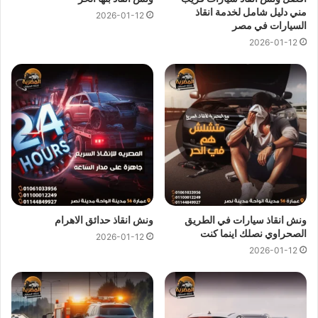
المهندسين
و
ارخص ونش انقاذ في المهندسين
و جميع المحافظات.
مني دليل شامل لخدمة انقاذ
2026-01-12
السيارات في مصر
2026-01-12
اسعار
ونش انقاذ المصرية
تعتبر رمزية لاننا نمتلك دائما
ونش انقاذ
في المهندسين
دائما و اوناشنا قريبة منك و نقدم خدماتنا باعلي جودة
و اقل سعر و كما نوفر حدث التقنيات دائما لمتابعة جميع سياراتنا عند
طريق GPS لنجعلك دائما في امان تام علي الطريق.
ونش انقاذ المهندسين
من
ونش المصرية لانقاذ السيارات
لقد وفرنا
عليك عناء البحث عن
ونش انقاذ في المهندسين
حيث اننا نوفر لك
خدمات
انقاذ السيارات في المهندسين
من خلال
اوناش انقاذ سيارات
حديثة و مجهزة و مراقبة بـ GPS
لتساعدك في
نقل سيارات
الي
اقرب توكيل او اي وجهة اخري تريد نقل السيارة اليها.
ونش انقاذ سيارات في الطريق
ونش انقاذ حدائق الاهرام
الصحراوي نصلك اينما كنت
2026-01-12
2026-01-12