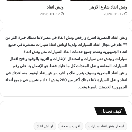
في النزهة و المناطق المجاوره و
اوناش انقاذ
في جميع انحاء
ونش انقاذ شارع الازهر
ونش انقاذ
الجمهورية لإنقاذ و
نقل السيارات
المعطلة و سيارات الحوادث.
2026-01-12
2026-01-12
انقاذ السيارات
:
اذا تعطلت سيارتك او تعرضت لحادث سير يمكنك الاتصال بـ ونش
ونش انقاذ
المصرية اسرع وارخص
ونش انقاذ
في مصر لاننا نمتلك خبرة اكثر من
انقاذ المصرية لانقاذ سيارتك ونقلك في الحال فنحن حريصين علي
٣٣ عام في مجال
انقاذ السيارات
ولدينا
اوناش انقاذ سيارات
منتشرة في جميع
تقديم و توفير جميع خدمات
انقاذ السيارات
التي قد تحتاج اليها سواء
انحاء الجمهورية ونقدم جميع خدمات
انقاذ السيارات
مثل
ونش انقاذ
سيارات
و
ونش نقل سيارات
و استبدال الإطارات و التزود بالوقود و فتح اقفال
جر السيارات
او
نقل السيارات
.
السيارات المغلقة و نقل المعدات كل ما عليك فقط هو الإتصال بنا علي
رقم
ونش انقاذ
المصرية وسوف يتم ربطك بـ
اقرب ونش إنقاذ
ليقوم بمساعدتك في
تغيير الاطارات :
انقاذ و
نقل السيارة
لاننا تمتلك أكثر من 280
ونش انقاذ
منشرين في جميع أنحاء
الجمهورية لخدمتك باسرع وقت.
لا تقلق عندما تجد ان اطار سيارتك يحتاج الي تغيير او اصلاح حيث
اننا نساعدك علي القيام بتغيير واستبدال الاطار في الطريق حال
تعطلك.
كيف تجدنا :
نقل الوقود :
اسعار ونش انقاذ سيارات
اقرب سطحة
اوناش انقاذ
اذا تعرضت سيارتك الي نفاذ الوقود في اي طريق خالي من محطات