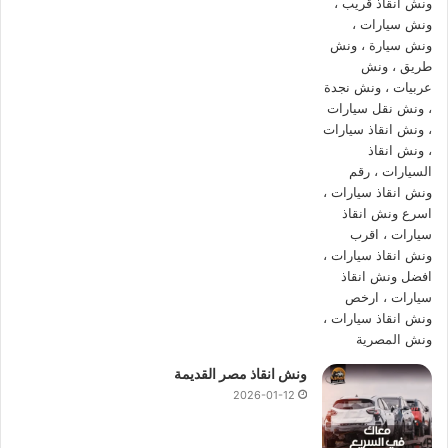
يصلك
ونش انقاذ سيارات
في 10 دقائق بحد اقصي من اتصالك بنا
علي
01144849927
او
01017439322
او
01094833093
يوفر
ونش المصرية ونش انقاذ في النزهة
بة العديد من المميزات
منها السرعة و الكفاءة حيث يعمل
ونش الانقاذ
بنظام هيدروليكي
يسمح
بنقل السيارات
بسرعة و سهولة ، يمكنك الاعتماد على
ونش
انقاذ سيارات النزهة
اذا كنت بحاجة لـ
ونش انقاذ سيارات
او
لاستبدال اطار سيارتك او تزويد السيارة بالوقود في منطقة نائية أو
حتى
نقل السيارة
فإن
ونش انقاذ المصرية
هو الخيار الامثل اليك.
ونش النزهة
،
ونش انقاذ النزهة
،
ونش انقاذ سيارات النزهة
،
رقم
ونش انقاذ النزهة
،
رقم ونش انقاذ النزهة
،
اقرب ونش انقاذ في
النزهة
،
ارخص ونش انقاذ في النزهة
،
اسرع ونش انقاذ في النزهة
،
ونش سيارات النزهة
،
ونش عربيات في النزهة
،
ونش سيارات في
ونش انقاذ مصر القديمة
النزهة
،
ونش انقاذ في النزهة
،
رقم ونش سيارات النزهة
،
انقاذ
2026-01-12
السيارات في النزهة
،
نقل السيارات في النزهة
.