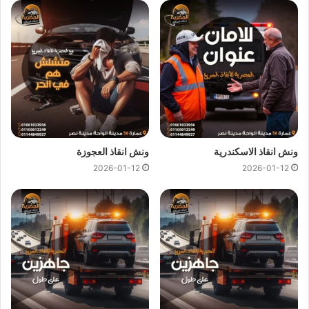
ونش انقاذ النزهة
ونش انقاذ النزهة
اسرع و ارخص
ونش انقاذ
في النزهة بخصم 50%
لأننا
ارخص ونش انقاذ
في النزهة ونتميز باننا
اسرع ونش انقاذ
في
النزهة و
سعر ونش انقاذ
ثابت لدينا ولن يتم مطالبتك بأي رسوم
إضافية أو إكرامية لان
اسعار ونش انقاذ سيارات
لدينا تعتبر رمزية
لأننا نمتلك
ونش انقاذ قريب
ونقدم خدماتنا بارخص سعر و بأعلى
مستوى من الجودة.
ونش انقاذ الاسكندرية
ونش انقاذ العجوزة
2026-01-12
2026-01-12
اتصل بفريق العملاء لدينا على مدار 24 ساعة الان للحصول على
اقرب ونش انقاذ
في النزهة ،فريق المساعدة على اتم الاستعداد
وجاهز دائما لمساعدتك في اي وقت خلال النهار او الليل لمساعدتك
تشمل خدمات الانقاذ السريع للسيارات في النزهة علي ما يلي:
انقاذ
السيارات
نقل السيارات
وصلة بطارية