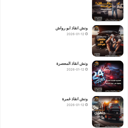
ونش انقاذ النزهة
يتميز بالعديد من المميزات منها السرعة والكفاءة
لذلك نقدم اسرع و
افضل ونش انقاذ سيارات في النزهة
بشكل غير
مسبوق فان
ونش المصرية لانقاذ السيارات
هو الخيار الامثل و
الاقرب اليك.
ونش انقاذ ابو رواش
2026-01-12
لماذا تختار
ونش انقاذ النزهة
!
لاننا
ارخص ونش انقاذ في النزهة
.
و
اقرب ونش انقاذ في النزهة
.
ونش انقاذ المعصرة
و
اسرع ونش انقاذ في النزهة
.
2026-01-12
لاننا نعمل 24 ساعة لتوفير
ونش انقاذ سيارات
طوال اليوم.
لاننا نمتلك
ونش انقاذ
حديث ومزود باحدث أجهزة التتبع GPS لامانك
انت وسيارتك.
لاننا لدينا فريق سائقين محترف ومدرب علي اعلي مستوي من
ونش انقاذ غمرة
الخبرة.
2026-01-12
لاننا اقل
سعر ونش انقاذ
بمصر لن نطالبك بدفع اكرامية او رسوم
اضافية.
لاننا نمتلك اكثر من 280
ونش انقاذ سيارات
منتشرين في النزهة