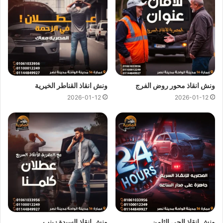
علي جميع خدمات
انقاذ السيارات
.
ونش انقاذ المصرية
لدينا دائما
ونش انقاذ في النزهة
لسحب و انقاذ
سيارتك ونقلك الي اقرب مركز صيانة او توكيل سيارات ، اتصل بنا
الان ولا تتردد
ونش انقاذ
المصرية هو
ارخص ونش انقاذ في النزهة
اتصل بنا علي
رقم ونش انقاذ النزهة
01144849927
او
ونش انقاذ محور روض الفرج
ونش انقاذ القناطر الخيرية
01017439322
او
01094833093
ليصلك
ونش انقاذ سيارات
2026-01-12
2026-01-12
سريع و مجهز بأحدث المعدات واحدث وسائل الامان والراحة.
ونش انقاذ سيارات بالنزهة
من اهم اسباب نجاح
ونش المصرية لانقاذ السيارات
هى خبرتنا
الكبيرة في
انقاذ السيارات
و
نقل السيارات
فنحن نمتلك اسطول
كبير من اوناش انقاذ السيارات لكي نستطيع تقديم خدمات انقاذ
السيارات بجودة عالية و اقل سعر لكي نصبح
افضل ونش انقاذ في
النزهة
و
ارخص ونش انقاذ في النزهة
و جميع المحافظات.
ونش انقاذ الحي الثامن
ونش انقاذ السيدة زينب