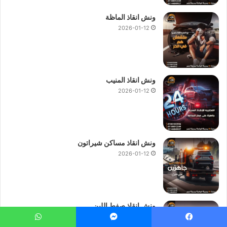
اقفال السيارة او سحب سياراتك او نقل سياراتك الي اقرب توكيل او
ونش انقاذ الماظة
مركز خدمة فقط اتصل بنا الان.
2026-01-12
ونش انقاذ
النزهة
ونش انقاذ المصرية
نعتمد على نخبة مدربة من السائقين المحترفيين
ونش انقاذ المنيب
على خدمات الانقاذ السريع على الطرق السريعة.
2026-01-12
كما ان
ونش انقاذ المصرية
نقوم باستخدام أحدث موديلات من
الاوناش لانقاذ السيارات السريع بمصر وجميع المحافظات.
ونش انقاذ مساكن شيراتون
تقدر تكاليف أستدعاء
ونش السيارات
حسب نقطة الانطلاق ونقطة
2026-01-12
الوصول مع الاخذ بالاعتبار العديد من المتغيرات التي يمكن تحديدها
عادة عبر الهاتف قبل بدء الخدمة.
نصائح
لإنقاذ السيارات
عن التعطل !
ونش انقاذ صفط اللبن
2026-01-12
عند تعطل سيارتك على الطريق عليك باتخاذ إجراءات