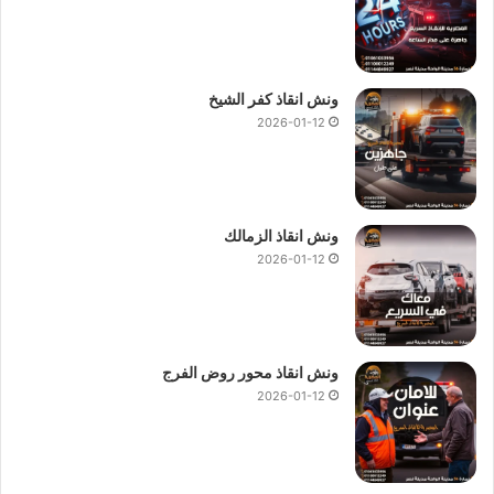
ارخص ونش انقاذ سيارات في النزهة
ونش انقاذ المصرية – الشركة المصرية لانقاذ ورفع السيارات
فقط
ونش انقاذ كفر الشيخ
أتصل بنا على الفور برقم
ونش انقاذ النزهة
01144849927
او
2026-01-12
01017439322
او
01094833093
وسنقدم لك الحل لأننا نعمل
علي سحب سيارتك بطريقة صحيحة مهما كان حجم سيارتك لا تقلق
من إحضار
ونش انقاذ
بعد اليوم فنحن
ارخص ونش انقاذ و اسرع ونش
انقاذ
نحن ودائما الاقرب اليك.
ونش انقاذ الزمالك
2026-01-12
لدينا العديد من
أوناش انقاذ السيارات
تناسب جميع أنواع أعطال
السيارات و حوادث الطرق أتصل بنا الان علي
رقم ونش انقاذ النزهة
لنصلك في غصون 10 دقائق بحد اقصي
01144849927
او
01017439322
او
01094833093
ونش انقاذ محور روض الفرج
2026-01-12
افضل ونش في النزهة
ونش انقاذ المصرية لأنقاذ السيارات
–
ونش انقاذ النزهة
نقدم خدمة