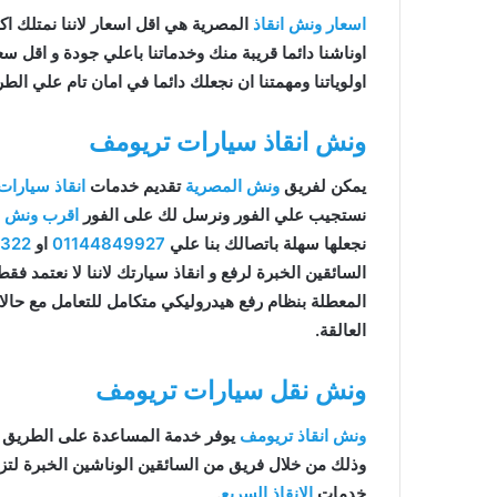
اسعار ونش انقاذ
المصرية هي اقل اسعار لاننا نمتلك اكثر 
اوناشنا دائما قريبة منك وخدماتنا باعلي جودة و اقل 
اولوياتنا ومهمتنا ان نجعلك دائما في امان تام علي الطر
ونش انقاذ سيارات تريومف
يمكن لفريق
ونش المصرية
تقديم خدمات
انقاذ سيارات
نستجيب علي الفور ونرسل لك على الفور
اقرب ونش ان
نجعلها سهلة باتصالك بنا علي
01144849927
او
9322
السائقين الخبرة لرفع و انقاذ سيارتك لاننا لا نعتمد ف
المعطلة بنظام رفع هيدروليكي متكامل للتعامل مع حال
العالقة.
ونش نقل سيارات تريومف
ونش انقاذ تريومف
يوفر خدمة المساعدة على الطريق 
وذلك من خلال فريق من السائقين الوناشين الخبرة لت
خدمات
الانقاذ السريع
.