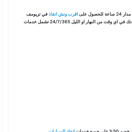
صول على
اقرب ونش انقاذ
في تريومف
قت من النهار او الليل 24/7/365 تشمل خدمات
يع خدمات
انقاذ السيارات
.