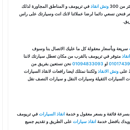
من 300
ونش انقاذ
في تريومف و المناطق المجاورة لذلك
سعر فنحن نسعي دائما لرضا عملائنا لانك انت وسيارتك على راس
يق.
سريعة وبأسعار معقولة كل ما عليك الاتصال بنا وسوف
قاذ
متوفر في تريومف بالقرب من مكان تعطل سيارتك لاننا
0101743
او
01094833093
نحن نستعين بفريق من
قط على
ونش الانقاذ
ولكننا نمتلك ايضا رافعات لانقاذ السيارات
ات السيارات الثقيلة وسيارات النقل و سيارات النصف نقل
بسرعة فائفة و بسعر معقول و خدمة
انقاذ السيارات
في تريومف
زويدك بافضل خدمة
انقاذ سيارات
على الطريق و تقديم جميع