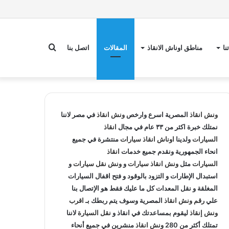
بحث
نا
مناطق اوناش الانقاذ
المقالات
اتصل بنا
عن
ونش انقاذ
المصرية اسرع وارخص
ونش انقاذ
في مصر لاننا
نمتلك خبرة اكثر من ٣٣ عام في مجال
انقاذ
السيارات
ولدينا
اوناش انقاذ سيارات
منتشرة في جميع
انحاء الجمهورية ونقدم جميع خدمات
انقاذ
السيارات
مثل
ونش انقاذ سيارات
و
ونش نقل سيارات
و
استبدال الإطارات و التزود بالوقود و فتح اقفال السيارات
المغلقة و نقل المعدات كل ما عليك فقط هو الإتصال بنا
علي
رقم ونش انقاذ
المصرية وسوف يتم ربطك بـ
اقرب
ونش إنقاذ
ليقوم بمساعدتك في انقاذ و
نقل السيارة
لاننا
تمتلك أكثر من 280
ونش انقاذ
منشرين في جميع أنحاء