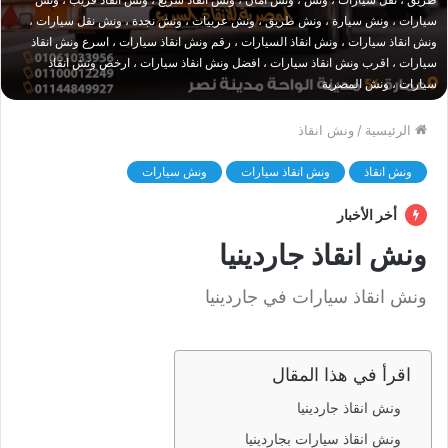
سيارات ، ونش سيارة ، ونش طريق ، ونش عربيات ، ونش نجدة ، ونش نقل سيارات ،
ونش انقاذ سيارات ، ونش انقاذ السيارات ، رقم ونش انقاذ سيارات ، اسرع ونش انقاذ
سيارات ، اقرب ونش انقاذ سيارات ، افضل ونش انقاذ سيارات ، ارخص ونش انقاذ
سيارات ، ونش المصرية
الرئيسية
/
ونش انقاذ
ونش انقاذ
ونش انقاذ سيارات
ونش سيارات
أخر الأخبار
ونش انقاذ جاردينيا
ونش انقاذ سيارات في جاردينيا
اقرأ في هذا المقال
ونش انقاذ جاردينيا
ونش انقاذ سيارات بجاردينيا