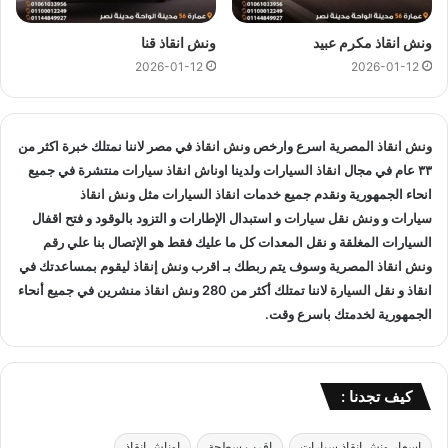
انقاذ السيارات و متخصصون في
انقاذ السيارات
و لدينا اسطول
سيارات انقاذ
منتشرة في دار السلام و المناطق المجاوره و
اوناش
ونش انقاذ مكرم عبيد
ونش انقاذ قنا
انقاذ
في جميع انحاء الجمهورية لإنقاذ و
نقل السيارات
المعطلة و
2026-01-12
2026-01-12
سيارات الحوادث.
انقاذ السيارات
:
ونش انقاذ
المصرية اسرع وارخص
ونش انقاذ
في مصر لاننا نمتلك خبرة اكثر من
٣٣ عام في مجال
انقاذ السيارات
ولدينا
اوناش انقاذ سيارات
منتشرة في جميع
اذا تعطلت سيارتك او تعرضت لحادث سير يمكنك الاتصال بـ ونش
انحاء الجمهورية ونقدم جميع خدمات
انقاذ السيارات
مثل
ونش انقاذ
انقاذ المصرية لانقاذ سيارتك ونقلك في الحال فنحن حريصين علي
سيارات
و
ونش نقل سيارات
و استبدال الإطارات و التزود بالوقود و فتح اقفال
تقديم و توفير جميع خدمات
انقاذ السيارات
التي قد تحتاج اليها سواء
السيارات المغلقة و نقل المعدات كل ما عليك فقط هو الإتصال بنا علي
رقم
جر السيارات
او
نقل السيارات
.
ونش انقاذ
المصرية وسوف يتم ربطك بـ
اقرب ونش إنقاذ
ليقوم بمساعدتك في
انقاذ و
نقل السيارة
لاننا تمتلك أكثر من 280
ونش انقاذ
منشرين في جميع أنحاء
تغيير الاطارات :
الجمهورية لخدمتك باسرع وقت.
لا تقلق عندما تجد ان اطار سيارتك يحتاج الي تغيير او اصلاح حيث
اننا نساعدك علي القيام بتغيير واستبدال الاطار في الطريق حال
كيف تجدنا :
تعطلك.
اسعار ونش انقاذ سيارات
اقرب سطحة
اوناش انقاذ