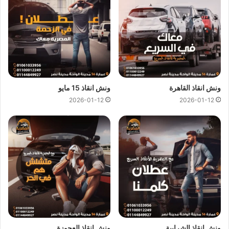
كل هذا باقل سعر كما نقدم عروض وخصومات تصل الي خصم 50%
علي جميع خدمات
انقاذ السيارات
.
ونش انقاذ المصرية
لدينا دائما
ونش انقاذ في دار السلام
لسحب و
انقاذ سيارتك ونقلك الي اقرب مركز صيانة او توكيل سيارات ، اتصل
بنا الان ولا تتردد
ونش انقاذ
المصرية هو
ارخص ونش انقاذ في دار
ونش انقاذ القاهرة
ونش انقاذ 15 مايو
السلام
اتصل بنا علي
رقم ونش انقاذ دار السلام
01144849927
او
2026-01-12
2026-01-12
01017439322
او
01094833093
ليصلك
ونش انقاذ سيارات
سريع و مجهز بأحدث المعدات واحدث وسائل الامان والراحة.
ونش انقاذ سيارات بدار السلام
من اهم اسباب نجاح
ونش المصرية لانقاذ السيارات
هى خبرتنا
الكبيرة في
انقاذ السيارات
و
نقل السيارات
فنحن نمتلك اسطول
كبير من اوناش انقاذ السيارات لكي نستطيع تقديم خدمات انقاذ
السيارات بجودة عالية و اقل سعر لكي نصبح
افضل ونش انقاذ في
دار السلام
و
ارخص ونش انقاذ في دار السلام
و جميع المحافظات.
ونش انقاذ الشرابية
ونش انقاذ العجوزة