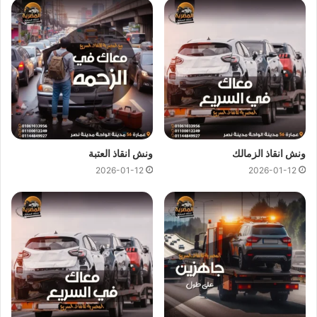
انقاذ السيارات في دار السلام
ونش انقاذ دار السلام
متاح دائما علي مدار 24 ساعة ومستعدون لاي
ظروف طارئة تستدعي الاستعانة بـ
ونش انقاذ سيارات
كما نوفر
لجميع عملائنا خدمة
انقاذ السيارات
فائقة السرعة لكي يصلك
ونش
انقاذ
في اقل من 10 دقائق اذا تعطلت سيارتك وانت في دار السلام
او اذا تبحث عن
ونش انقاذ في دار السلام
كل ما عليك هو الاتصال بنا
ونش انقاذ الزمالك
ونش انقاذ العتبة
علي
رقم ونش انقاذ دار السلام
01144849927
او
01017439322
2026-01-12
2026-01-12
او
01094833093
وسوف يصلك
ونش انقاذ سيارات
في غضون
دقائق لانقاذ وسحب سياراتك.
مميزات
ونش انقاذ سيارات
المصرية :
ونش انقاذ المصرية
هو ارخص
ونش انقاذ في دار السلام
و
اسرع
ونش انقاذ في دار السلام
و
اقرب ونش انقاذ في دار السلام
لأن
اوناشنا قريبة منك , كما نمتلك خبرة لاكثر من 33 عاما في مجال