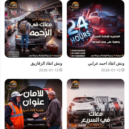
ونش انقاذ دار السلام
ونش انقاذ دار السلام
اسرع و ارخص
ونش انقاذ
في دار السلام بخصم
50% لأننا
ارخص ونش انقاذ
في دار السلام ونتميز باننا
اسرع ونش
انقاذ
في دار السلام و
سعر ونش انقاذ
ثابت لدينا ولن يتم مطالبتك
بأي رسوم إضافية أو إكرامية لان
اسعار ونش انقاذ سيارات
لدينا
تعتبر رمزية لأننا نمتلك
ونش انقاذ قريب
ونقدم خدماتنا بارخص سعر
و بأعلى مستوى من الجودة.
ونش انقاذ احمد عرابي
ونش انقاذ الزقازيق
2026-01-12
2026-01-12
اتصل بفريق العملاء لدينا على مدار 24 ساعة الان للحصول على
اقرب ونش انقاذ
في دار السلام ،فريق المساعدة على اتم الاستعداد
وجاهز دائما لمساعدتك في اي وقت خلال النهار او الليل لمساعدتك
تشمل خدمات الانقاذ السريع للسيارات في دار السلام علي ما يلي:
انقاذ
السيارات
نقل السيارات
وصلة بطارية