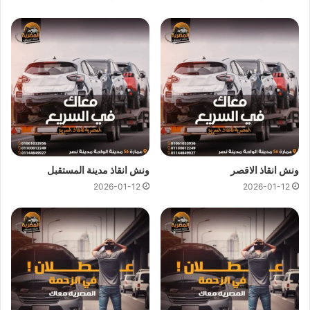
يمكن لفريق
ونش المصرية
تقديم خدمات
انقاذ سيارات
سريعة
وبأسعار معقولة كل ما عليك الاتصال بنا وسوف نستجيب علي الفور
ونرسل لك على الفور
اقرب ونش انقاذ
متوفر في دار السلام بالقرب
من مكان تعطل سيارتك لاننا نجعلها سهلة باتصالك بنا علي
01144849927
او
01017439322
او
01094833093
نحن
نستعين بفريق من السائقين الخبرة لرفع و انقاذ سيارتك لاننا لا نعتمد
فقط على
ونش الانقاذ
ولكننا نمتلك ايضا رافعات لانقاذ السيارات
المعطلة بنظام رفع هيدروليكي متكامل للتعامل مع حالات السيارات
ونش انقاذ الاقصر
ونش انقاذ مدينة المستقبل
الثقيلة وسيارات النقل و سيارات النصف نقل العالقة.
2026-01-12
2026-01-12
ونش نقل سيارات دار السلام
ونش انقاذ دار السلام
يوفر خدمة المساعدة على الطريق بسرعة
فائفة و بسعر معقول و خدمة
انقاذ السيارات
في دار السلام وذلك من
خلال فريق من السائقين الوناشين الخبرة لتزويدك بافضل خدمة
انقاذ
سيارات
على الطريق و تقديم جميع خدمات
الانقاذ السريع
.