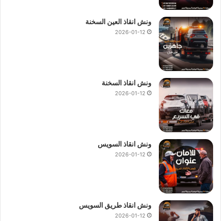
انظمة
انقاذ السيارات
.
ونش انقاذ العين السخنة
لاننا نقوم بتقديم جميع خدمات
انقاذ السيارات
مثل استبدال
2026-01-12
الاطارات و التزود بالوقود والتزود بالماء و وصلة للبطارية وفتح
اقفال السيارة.
في حال استدعاء
ونش انقاذ دار السلام
او الاتصال بـ
رقم ونش انقاذ
ونش انقاذ السخنة
دار السلام
01144849927
او
01017439322
او
01094833093
2026-01-12
سوف تحصل علي خصم يصل الي 50% علي انقاذ سيارتك.
نمتلك
ونش انقاذ في دار السلام
لسحب و إنقاذ سيارتك و نقلك الي
اقرب توكيل او وجهة اخري تريد الوصول اليها ، اتصل بنا الان علي
ونش انقاذ السويس
رقم ونش انقاذ دار السلام
:
01144849927
او
01017439322
او
2026-01-12
01094833093
ليصلك
ونش انقاذ سيارات
حديث و مجهز باحدث
المعدات ومزود بجميع وسائل الامان و الراحة.
ونش انقاذ طريق السويس
ونش انقاذ دار السلام
ونش انقاذ في دار السلام
2026-01-12