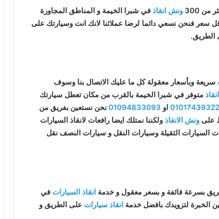
من 300
ونش انقاذ
في شبرا الخيمة و المناطق المجاورة
 اقل سعر فنحن نسعي دائما لرضا عملائنا لانك انت وسيارتك على
 الطريق.
سريعة وبأسعار معقولة كل ما عليك الاتصال بنا وسوف
قاذ
متوفر في شبرا الخيمة بالقرب من مكان تعطل سيارتك
0101743932
او
01094833093
نحن نستعين بفريق من
قط على
ونش الانقاذ
ولكننا نمتلك ايضا رافعات لانقاذ السيارات
ات السيارات الثقيلة وسيارات النقل و سيارات النصف نقل
يق بسرعة فائفة و بسعر معقول و خدمة
انقاذ السيارات
في
ين الخبرة لتزويدك بافضل خدمة
انقاذ سيارات
على الطريق و