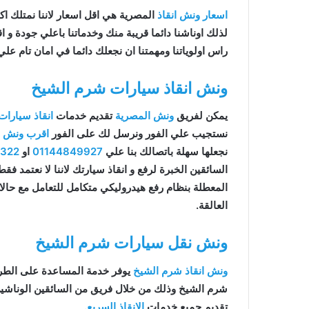
اسعار ونش انقاذ
المصرية هي اقل اسعار لاننا نمتلك اكثر 
لذلك اوناشنا دائما قريبة منك وخدماتنا باعلي جودة و
راس اولوياتنا ومهمتنا ان نجعلك دائما في امان تام علي
ونش انقاذ سيارات شرم الشيخ
يمكن لفريق
ونش المصرية
تقديم خدمات
انقاذ سيارات
نستجيب علي الفور ونرسل لك على الفور
اقرب ونش ان
نجعلها سهلة باتصالك بنا علي
01144849927
او
9322
السائقين الخبرة لرفع و انقاذ سيارتك لاننا لا نعتمد ف
المعطلة بنظام رفع هيدروليكي متكامل للتعامل مع حال
العالقة.
ونش نقل سيارات شرم الشيخ
ونش انقاذ شرم الشيخ
يوفر خدمة المساعدة على الطر
شرم الشيخ وذلك من خلال فريق من السائقين الوناشي
تقديم جميع خدمات
الانقاذ السريع
.