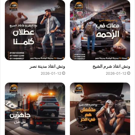
ونش انقاذ صقر قريش
ونش انقاذ صقر قريش
اسرع و ارخص
ونش انقاذ
في صقر قريش
بخصم 50% لأننا
ارخص ونش انقاذ
في صقر قريش ونتميز باننا
اسرع
ونش انقاذ
في صقر قريش و
سعر ونش انقاذ
ثابت لدينا ولن يتم
مطالبتك بأي رسوم إضافية أو إكرامية لان
اسعار ونش انقاذ سيارات
لدينا تعتبر رمزية لأننا نمتلك
ونش انقاذ قريب
ونقدم خدماتنا بارخص
سعر و بأعلى مستوى من الجودة.
ونش انقاذ شرم الشيخ
ونش انقاذ مدينة نصر
2026-01-12
2026-01-12
اتصل بفريق العملاء لدينا على مدار 24 ساعة الان للحصول على
اقرب ونش انقاذ
في صقر قريش ،فريق المساعدة على اتم
الاستعداد وجاهز دائما لمساعدتك في اي وقت خلال النهار او الليل
لمساعدتك تشمل خدمات الانقاذ السريع للسيارات في صقر قريش
علي ما يلي:
انقاذ
السيارات
نقل السيارات