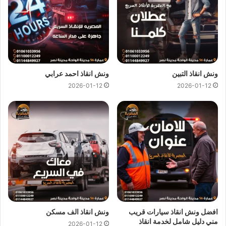
قريش وجميع المحافظات.
اهم ما يميزنا !
سرعة وصول
ونش انقاذ السيارات
الي
موقعك
في صقر قريش
خلال 10 دقائق بحد اقصي.
ونش انقاذ التبين
ونش انقاذ احمد عرابي
لدينا افضل خدمة
انقاذ سيارات
باقل سعر بخصم يصل الي
2026-01-12
2026-01-12
50% بدون رسوم اضافية و بدون اكراميات.
يمكنك الاتصال بنا او ارسال موقعك علي
الواتساب
إلى فريق
خدمة العملاء ليتم ربطك بـ
اقرب ونش انقاذ سيارات
بالقرب
من موقعك.
اسعار ونش انقاذ
المصرية هي اقل اسعار لاننا نمتلك اكثر من 300
ونش انقاذ
في صقر قريش و المناطق المجاورة لذلك اوناشنا دائما
قريبة منك وخدماتنا باعلي جودة و اقل سعر فنحن نسعي دائما لرضا
عملائنا لانك انت وسيارتك على راس اولوياتنا ومهمتنا ان نجعلك دائما
في امان تام علي الطريق.
افضل ونش انقاذ سيارات قريب
ونش انقاذ الف مسكن
مني دليل شامل لخدمة انقاذ
2026-01-12