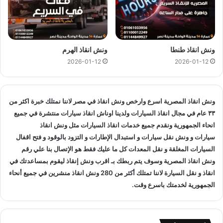
اوناشنا قريبة منك , كما نمتلك خبرة لاكثر من 33 عاما في مجال
انقاذ السيارات و متخصصون في
انقاذ السيارات
و لدينا اسطول
سيارات انقاذ
منتشرة في صقر قريش و المناطق المجاوره و
اوناش
انقاذ
في جميع انحاء الجمهورية لإنقاذ و
نقل السيارات
المعطلة و
ونش انقاذ طنطا
ونش انقاذ الهرم
سيارات الحوادث.
2026-01-12
2026-01-12
انقاذ السيارات
:
اذا تعطلت سيارتك او تعرضت لحادث سير يمكنك الاتصال بـ ونش
ونش انقاذ
المصرية اسرع وارخص
ونش انقاذ
في مصر لاننا نمتلك خبرة اكثر من
انقاذ المصرية لانقاذ سيارتك ونقلك في الحال فنحن حريصين علي
٣٣ عام في مجال
انقاذ السيارات
ولدينا
اوناش انقاذ سيارات
منتشرة في جميع
انحاء الجمهورية ونقدم جميع خدمات
انقاذ السيارات
مثل
ونش انقاذ
تقديم و توفير جميع خدمات
انقاذ السيارات
التي قد تحتاج اليها سواء
سيارات
و
ونش نقل سيارات
و استبدال الإطارات و التزود بالوقود و فتح اقفال
جر السيارات
او
نقل السيارات
.
السيارات المغلقة و نقل المعدات كل ما عليك فقط هو الإتصال بنا علي
رقم
ونش انقاذ
المصرية وسوف يتم ربطك بـ
اقرب ونش إنقاذ
ليقوم بمساعدتك في
تغيير الاطارات :
انقاذ و
نقل السيارة
لاننا تمتلك أكثر من 280
ونش انقاذ
منشرين في جميع أنحاء
الجمهورية لخدمتك باسرع وقت.
لا تقلق عندما تجد ان اطار سيارتك يحتاج الي تغيير او اصلاح حيث
اننا نساعدك علي القيام بتغيير واستبدال الاطار في الطريق حال
تعطلك.