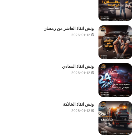
لاننا نعمل 24 ساعة لتوفير
ونش انقاذ سيارات
طوال اليوم.
لاننا نمتلك
ونش انقاذ
حديث ومزود باحدث أجهزة التتبع GPS لامانك
انت وسيارتك.
لاننا لدينا فريق سائقين محترف ومدرب علي اعلي مستوي من
ونش انقاذ العاشر من رمضان
2026-01-12
الخبرة.
لاننا اقل
سعر ونش انقاذ
بمصر لن نطالبك بدفع اكرامية او رسوم
اضافية.
لاننا نمتلك اكثر من 280
ونش انقاذ سيارات
منتشرين في صقر
ونش انقاذ المعادي
قريش وجميع انحاء الجمهورية.
2026-01-12
لان لدينا فريق خدمة عملاء يعمل علي مدار 24 ساعة لتلقي طلبات
انقاذ السيارات
والقيام بدعمك في اي وقت خلال اليوم.
نقوم بتوفير الوقت عليك في البحث عن
ونش انقاذ في صقر قريش
فنحن
ارخص ونش انقاذ في صقر قريش
و
اسرع ونش انقاذ في صقر
ونش انقاذ الخانكة
قريش
و
اقرب ونش انقاذ في صقر قريش
اتصل بنا الان علي
رقم
2026-01-12
ونش انقاذ صقر قريش
:
01144849927
او
01017439322
او
01094833093
كما يمكنك ان تطلب
ونش انقاذ صقر قريش
وسنقدم لك الحل و سيعمل فريقنا بتوصيلك فورا بـ
اقرب ونش انقاذ