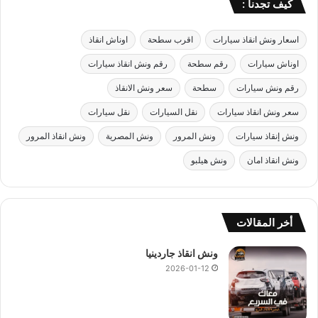
كيف تجدنا :
نقل الوقود :
اسعار ونش انقاذ سيارات
اقرب سطحة
اوناش انقاذ
اذا تعرضت سيارتك الي نفاذ الوقود في اي طريق خالي من محطات
اوناش سيارات
رقم سطحة
رقم ونش انقاذ سيارات
الوقود كل ما عليك الاتصال بنا علي رقم
انقاذ السيارات
وسوف نصل
اليك في اسرع وقت ممكن لتزويدك بالوقود.
رقم ونش سيارات
سطحة
سعر ونش الانقاذ
سعر ونش انقاذ سيارات
نقل السيارات
نقل سيارات
شحن بطاريات السيارة :
ونش إنقاذ سيارات
ونش المرور
ونش المصرية
ونش انقاذ المرور
ي
قوم فريقنا بشحن بطارية السيارة اذا لزم الامر او توصيل وصلة
ونش انقاذ امان
ونش هيلبو
للسيارة لمساعدتك في تشغيل السيارة اتصل بنا الان وسوف نرسل
اليك
سيارة انقاذ
مجهزة في اي وقت فنحن دائما في خدمتك.
أخر المقالات
فتح قفل السيارة :
ونش انقاذ جاردينيا
اذا نسيت المفتاح داخل السيارة او اذا كنت تريد فتح اقفال سيارتك
2026-01-12
فنحن نساعدك علي فتح السيارة باحدث وسائل فتح السيارات
باستخدام احدث التقنيات دون ايذاء السيارة.