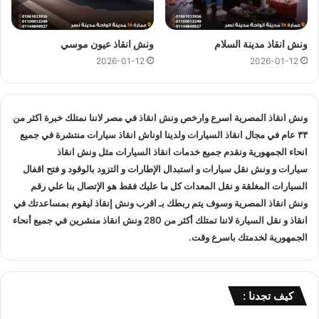
انقاذ السيارات و متخصصون في
انقاذ السيارات
و لدينا اسطول
سيارات انقاذ
منتشرة في صلاح سالم و المناطق المجاوره و
اوناش
انقاذ
في جميع انحاء الجمهورية لإنقاذ و
نقل السيارات
المعطلة و
ونش انقاذ مدينة السلام
ونش انقاذ عيون موسي
سيارات الحوادث.
2026-01-12
2026-01-12
انقاذ السيارات
:
ونش انقاذ
المصرية اسرع وارخص
ونش انقاذ
في مصر لاننا نمتلك خبرة اكثر من
اذا تعطلت سيارتك او تعرضت لحادث سير يمكنك الاتصال بـ ونش
٣٣ عام في مجال
انقاذ السيارات
ولدينا
اوناش انقاذ سيارات
منتشرة في جميع
انقاذ المصرية لانقاذ سيارتك ونقلك في الحال فنحن حريصين علي
انحاء الجمهورية ونقدم جميع خدمات
انقاذ السيارات
مثل
ونش انقاذ
تقديم و توفير جميع خدمات
انقاذ السيارات
التي قد تحتاج اليها سواء
سيارات
و
ونش نقل سيارات
و استبدال الإطارات و التزود بالوقود و فتح اقفال
جر السيارات
او
نقل السيارات
.
السيارات المغلقة و نقل المعدات كل ما عليك فقط هو الإتصال بنا علي
رقم
ونش انقاذ
المصرية وسوف يتم ربطك بـ
اقرب ونش إنقاذ
ليقوم بمساعدتك في
تغيير الاطارات :
انقاذ و
نقل السيارة
لاننا تمتلك أكثر من 280
ونش انقاذ
منشرين في جميع أنحاء
الجمهورية لخدمتك باسرع وقت.
لا تقلق عندما تجد ان اطار سيارتك يحتاج الي تغيير او اصلاح حيث
اننا نساعدك علي القيام بتغيير واستبدال الاطار في الطريق حال
تعطلك.
كيف تجدنا :