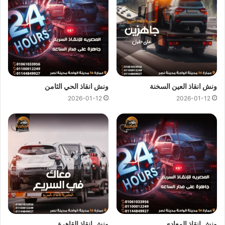
كل هذا باقل سعر كما نقدم عروض وخصومات تصل الي خصم 50%
علي جميع خدمات
انقاذ السيارات
.
ونش انقاذ المصرية
لدينا دائما
ونش انقاذ في صلاح سالم
لسحب و
انقاذ سيارتك ونقلك الي اقرب مركز صيانة او توكيل سيارات ، اتصل
بنا الان ولا تتردد
ونش انقاذ
المصرية هو
ارخص ونش انقاذ في صلاح
ونش انقاذ العين السخنة
ونش انقاذ الحي الثامن
سالم
اتصل بنا علي
رقم ونش انقاذ صلاح سالم
01144849927
او
2026-01-12
2026-01-12
01017439322
او
01094833093
ليصلك
ونش انقاذ سيارات
سريع و مجهز بأحدث المعدات واحدث وسائل الامان والراحة.
ونش انقاذ سيارات بصلاح سالم
من اهم اسباب نجاح
ونش المصرية لانقاذ السيارات
هى خبرتنا
الكبيرة في
انقاذ السيارات
و
نقل السيارات
فنحن نمتلك اسطول
كبير من اوناش انقاذ السيارات لكي نستطيع تقديم خدمات انقاذ
السيارات بجودة عالية و اقل سعر لكي نصبح
افضل ونش انقاذ في
صلاح سالم
و
ارخص ونش انقاذ في صلاح سالم
و جميع المحافظات.
ونش انقاذ المعادي
ونش انقاذ القاهرة