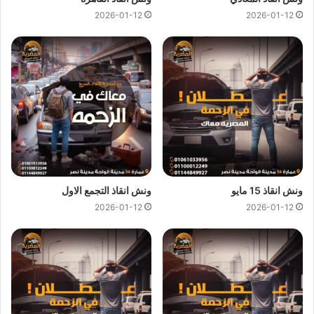
2026-01-12
2026-01-12
اسعار
ونش انقاذ المصرية
تعتبر رمزية لاننا نمتلك دائما
ونش انقاذ
في صلاح سالم
دائما و اوناشنا قريبة منك و نقدم خدماتنا باعلي
جودة و اقل سعر و كما نوفر حدث التقنيات دائما لمتابعة جميع
سياراتنا عند طريق GPS لنجعلك دائما في امان تام علي الطريق.
ونش انقاذ صلاح سالم
من
ونش المصرية لانقاذ السيارات
لقد وفرنا
عليك عناء البحث عن
ونش انقاذ في صلاح سالم
حيث اننا نوفر لك
خدمات
انقاذ السيارات في صلاح سالم
من خلال
اوناش انقاذ سيارات
حديثة و مجهزة و مراقبة بـ GPS
لتساعدك في
نقل سيارات
الي
ونش انقاذ 15 مايو
ونش انقاذ التجمع الاول
اقرب توكيل او اي وجهة اخري تريد نقل السيارة اليها.
2026-01-12
2026-01-12