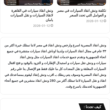
مميزات
ونش انقاذ سيارات
المصرية :
تكلفة ونش انقاذ السيارات في مصر
ونش انقاذ سيارات في القاهرة
و العوامل التي تحدد السعر
لانقاذ السيارات و نقل السيارات
ونش انقاذ المصرية
هو ارخص
بامان
ونش انقاذ علي طريق السويس
و
2026-01-12
2026-01-12
اسرع ونش انقاذ علي طريق السويس
و
اقرب ونش انقاذ علي طريق
السويس
لأن اوناشنا قريبة منك , كما نمتلك خبرة لاكثر من 33 عاما
في مجال انقاذ السيارات و متخصصون في
انقاذ السيارات
و لدينا
اسطول
ونش انقاذ
سيارات انقاذ
المصرية اسرع وارخص
ونش انقاذ
منتشرة علي طريق السويس و المناطق
في مصر لاننا نمتلك خبرة اكثر من
٣٣ عام في مجال
انقاذ السيارات
ولدينا
اوناش انقاذ سيارات
منتشرة في جميع
المجاوره و
اوناش انقاذ
في جميع انحاء الجمهورية لإنقاذ و
نقل
انحاء الجمهورية ونقدم جميع خدمات
انقاذ السيارات
مثل
ونش انقاذ
السيارات
المعطلة و سيارات الحوادث.
سيارات
و
ونش نقل سيارات
و استبدال الإطارات و التزود بالوقود و فتح اقفال
السيارات المغلقة و نقل المعدات كل ما عليك فقط هو الإتصال بنا علي
رقم
انقاذ السيارات
:
ونش انقاذ
المصرية وسوف يتم ربطك بـ
اقرب ونش إنقاذ
ليقوم بمساعدتك في
انقاذ و
نقل السيارة
لاننا تمتلك أكثر من 280
ونش انقاذ
منشرين في جميع أنحاء
اذا تعطلت سيارتك او تعرضت لحادث سير يمكنك الاتصال بـ ونش
الجمهورية لخدمتك باسرع وقت.
انقاذ المصرية لانقاذ سيارتك ونقلك في الحال فنحن حريصين علي
تقديم و توفير جميع خدمات
انقاذ السيارات
التي قد تحتاج اليها سواء
جر السيارات
او
نقل السيارات
.
كيف تجدنا :