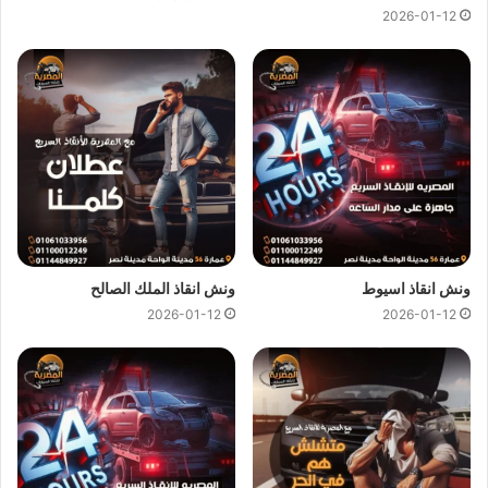
2026-01-12
ونش انقاذ سيارات طريق السويس
يمكن لفريق
ونش المصرية
تقديم خدمات
انقاذ سيارات
سريعة
وبأسعار معقولة كل ما عليك الاتصال بنا وسوف نستجيب علي الفور
ونرسل لك على الفور
اقرب ونش انقاذ
متوفر علي طريق السويس
بالقرب من مكان تعطل سيارتك لاننا نجعلها سهلة باتصالك بنا علي
01144849927
او
01017439322
او
01094833093
نحن
نستعين بفريق من السائقين الخبرة لرفع و انقاذ سيارتك لاننا لا نعتمد
فقط على
ونش الانقاذ
ولكننا نمتلك ايضا رافعات لانقاذ السيارات
ونش انقاذ اسيوط
ونش انقاذ الملك الصالح
المعطلة بنظام رفع هيدروليكي متكامل للتعامل مع حالات السيارات
2026-01-12
2026-01-12
الثقيلة وسيارات النقل و سيارات النصف نقل العالقة.
ونش نقل سيارات طريق السويس
ونش انقاذ طريق السويس
يوفر خدمة المساعدة على الطريق
بسرعة فائفة و بسعر معقول و خدمة
انقاذ السيارات
علي طريق
السويس وذلك من خلال فريق من السائقين الوناشين الخبرة