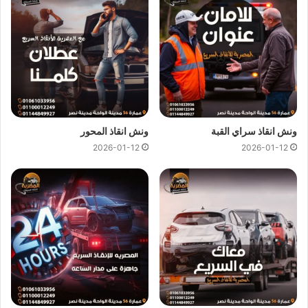
ونش انقاذ
لـ
نقل القوارب
وسيارات الجولف.
ونش انقاذ
لـ
نقل الكرافانات
.
كل هذا باقل سعر كما نقدم عروض وخصومات تصل الي خصم 50%
علي جميع خدمات
انقاذ السيارات
.
ونش انقاذ المصرية
لدينا دائما
ونش انقاذ علي طريق السويس
ونش انقاذ سراي القبة
ونش انقاذ المحور
لسحب و انقاذ سيارتك ونقلك الي اقرب مركز صيانة او توكيل
2026-01-12
2026-01-12
سيارات ، اتصل بنا الان ولا تتردد
ونش انقاذ
المصرية هو
ارخص ونش
انقاذ علي طريق السويس
اتصل بنا علي
رقم ونش انقاذ طريق
السويس
01144849927
او
01017439322
او
01094833093
ليصلك
ونش انقاذ سيارات
سريع و مجهز بأحدث المعدات واحدث
وسائل الامان والراحة.
ونش انقاذ سيارات بطريق السويس
من اهم اسباب نجاح
ونش المصرية لانقاذ السيارات
هى خبرتنا