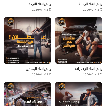
الكبيرة في
انقاذ السيارات
و
نقل السيارات
فنحن نمتلك اسطول
ونش انقاذ الزمالك
ونش انقاذ النزهة
كبير من اوناش انقاذ السيارات لكي نستطيع تقديم خدمات انقاذ
2026-01-12
2026-01-12
السيارات بجودة عالية و اقل سعر لكي نصبح
افضل ونش انقاذ علي
طريق السويس
و
ارخص ونش انقاذ علي طريق السويس
و جميع
المحافظات.
اسعار
ونش انقاذ المصرية
تعتبر رمزية لاننا نمتلك دائما
ونش انقاذ
علي طريق السويس
دائما و اوناشنا قريبة منك و نقدم خدماتنا باعلي
جودة و اقل سعر و كما نوفر حدث التقنيات دائما لمتابعة جميع
سياراتنا عند طريق GPS لنجعلك دائما في امان تام علي الطريق.
ونش انقاذ الزعفرانة
ونش انقاذ البساتين
ونش انقاذ طريق السويس
من
ونش المصرية لانقاذ السيارات
لقد
2026-01-12
2026-01-12
وفرنا عليك عناء البحث عن
ونش انقاذ علي طريق السويس
حيث اننا
نوفر لك خدمات
انقاذ السيارات علي طريق السويس
من خلال
اوناش انقاذ سيارات
حديثة و مجهزة و مراقبة بـ GPS
لتساعدك في
نقل سيارات
الي اقرب توكيل او اي وجهة اخري تريد نقل السيارة
اليها.