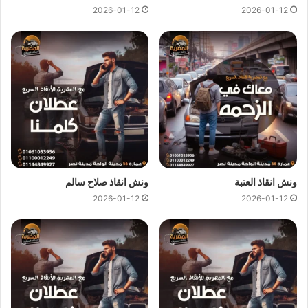
2026-01-12
2026-01-12
يمكن لفريق
ونش المصرية
تقديم خدمات
انقاذ سيارات
سريعة
وبأسعار معقولة كل ما عليك الاتصال بنا وسوف نستجيب علي الفور
ونرسل لك على الفور
اقرب ونش انقاذ
متوفر في عابدين بالقرب من
مكان تعطل سيارتك لاننا نجعلها سهلة باتصالك بنا علي
01144849927
او
01017439322
او
01094833093
نحن
نستعين بفريق من السائقين الخبرة لرفع و انقاذ سيارتك لاننا لا نعتمد
فقط على
ونش الانقاذ
ولكننا نمتلك ايضا رافعات لانقاذ السيارات
المعطلة بنظام رفع هيدروليكي متكامل للتعامل مع حالات السيارات
الثقيلة وسيارات النقل و سيارات النصف نقل العالقة.
ونش انقاذ العتبة
ونش انقاذ صلاح سالم
2026-01-12
2026-01-12
ونش نقل سيارات عابدين
ونش انقاذ عابدين
يوفر خدمة المساعدة على الطريق بسرعة فائفة و
بسعر معقول و خدمة
انقاذ السيارات
في عابدين وذلك من خلال فريق
من السائقين الوناشين الخبرة لتزويدك بافضل خدمة
انقاذ سيارات
على الطريق و تقديم جميع خدمات
الانقاذ السريع
.