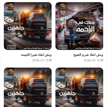
كل هذا باقل سعر كما نقدم عروض وخصومات تصل الي خصم 50%
علي جميع خدمات
انقاذ السيارات
.
ونش انقاذ المصرية
لدينا دائما
ونش انقاذ في عابدين
لسحب و انقاذ
سيارتك ونقلك الي اقرب مركز صيانة او توكيل سيارات ، اتصل بنا
الان ولا تتردد
ونش انقاذ
المصرية هو
ارخص ونش انقاذ في عابدين
اتصل بنا علي
رقم ونش انقاذ عابدين
01144849927
او
01017439322
او
01094833093
ليصلك
ونش انقاذ سيارات
ونش انقاذ شرم الشيخ
ونش انقاذ شبرا الخيمة
سريع و مجهز بأحدث المعدات واحدث وسائل الامان والراحة.
2026-01-12
2026-01-12
ونش انقاذ سيارات بعابدين
من اهم اسباب نجاح
ونش المصرية لانقاذ السيارات
هى خبرتنا
الكبيرة في
انقاذ السيارات
و
نقل السيارات
فنحن نمتلك اسطول
كبير من اوناش انقاذ السيارات لكي نستطيع تقديم خدمات انقاذ
السيارات بجودة عالية و اقل سعر لكي نصبح
افضل ونش انقاذ في
عابدين
و
ارخص ونش انقاذ في عابدين
و جميع المحافظات.