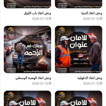
اسعار
ونش انقاذ المصرية
تعتبر رمزية لاننا نمتلك دائما
ونش انقاذ
ونش انقاذ المنيا
ونش انقاذ باب اللوق
في عابدين
دائما و اوناشنا قريبة منك و نقدم خدماتنا باعلي جودة و
2026-01-12
2026-01-12
اقل سعر و كما نوفر حدث التقنيات دائما لمتابعة جميع سياراتنا عند
طريق GPS لنجعلك دائما في امان تام علي الطريق.
ونش انقاذ عابدين
من
ونش المصرية لانقاذ السيارات
لقد وفرنا
عليك عناء البحث عن
ونش انقاذ في عابدين
حيث اننا نوفر لك
خدمات
انقاذ السيارات في عابدين
من خلال
اوناش انقاذ سيارات
حديثة و مجهزة و مراقبة بـ GPS
لتساعدك في
نقل سيارات
الي
اقرب توكيل او اي وجهة اخري تريد نقل السيارة اليها.
ونش انقاذ الدقهلية
ونش انقاذ الهضبة الوسطي
2026-01-12
2026-01-12