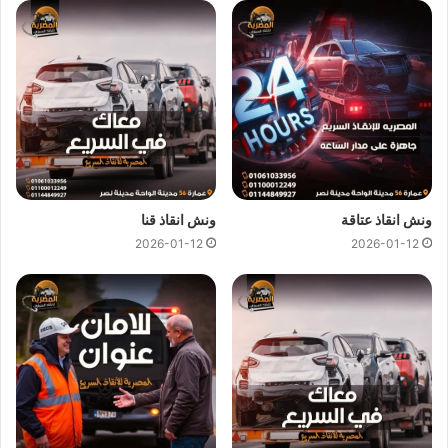
ونش انقاذ عابدين
ونش انقاذ عابدين
اسرع و ارخص
ونش انقاذ
في عابدين بخصم 50%
لأننا
ارخص ونش انقاذ
في عابدين ونتميز باننا
اسرع ونش انقاذ
في
عابدين و
سعر ونش انقاذ
ثابت لدينا ولن يتم مطالبتك بأي رسوم
إضافية أو إكرامية لان
اسعار ونش انقاذ سيارات
لدينا تعتبر رمزية
لأننا نمتلك
ونش انقاذ قريب
ونقدم خدماتنا بارخص سعر و بأعلى
مستوى من الجودة.
ونش انقاذ عتاقة
ونش انقاذ قنا
2026-01-12
2026-01-12
اتصل بفريق العملاء لدينا على مدار 24 ساعة الان للحصول على
اقرب ونش انقاذ
في عابدين ،فريق المساعدة على اتم الاستعداد
وجاهز دائما لمساعدتك في اي وقت خلال النهار او الليل لمساعدتك
تشمل خدمات الانقاذ السريع للسيارات في عابدين علي ما يلي:
انقاذ
السيارات
نقل السيارات
وصلة بطارية