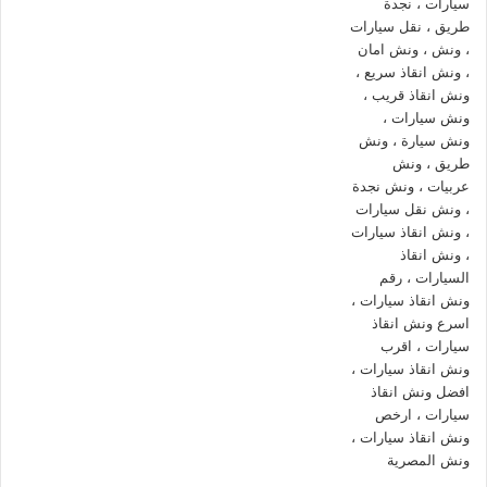
ونش انقاذ المصرية لأنقاذ السيارات
–
ونش انقاذ عابدين
نقدم خدمة
المساعدة على الطرق بسرعة وبأسعار معقولة و نقدم خدمة
انقاذ
السيارات في عابدين
من خلال فريق من السائقين و الوناشين
المدربين جيدا لمساعدة على الطريق و تقديم خدمات الانقاذ السريع.
اتصل بخدمة عملاء
ونش انقاذ عابدين
على مدار 24 ساعة الآن
للحصول على
اقرب ونش انقاذ
من موقعك في عابدين فريق
المساعدة على اتم الاستعداد و جاهز دائما لمساعدتك في أي وقت
خلال النهار او الليل.
ونش انقاذ عابدين
ونش انقاذ المصرية
خيارك الوحيد للبحث عن
ونش انقاذ
نمتلك عدد
كبير من العملاء الراضيين تماماً عن خدمة إنقاذ ورفع السيارات ،
ونعمل طوال اليوم علي استقبال مكالماتك واستفساراتك بخصوص
استعداء
ونش إنقاذ
سيارات في عابدين وارقام
ونش إنقاذ
في عابدين
لاستدعاء
ونش أنقاذ
في عابدين او لمزيد من الاستفسار والمعلومات