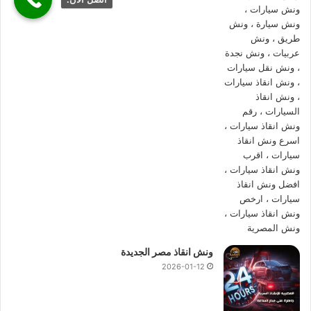
اتصل بما الان علي
رقم ونش انقاذ عابدين
01144849927
او
01017439322
او
01094833093
و اطلب
ونش انقاذ سريع
الان
ليتم ارسال
اقرب ونش انقاذ سيارات
اليك في غضون 10 دقائق بحد
اقصي.
كل ما عليك الاتصال بنا علي
رقم ونش انقاذ عابدين
:
01144849927
او
01017439322
او
01094833093
و اعلامنا
بالمكان الذي تحتاج
ونش انقاذ سيارات
فيه.
ما يميزنا عن غيرنا هو انفرادنا بتقديم خدمات
انقاذ سيارات
باحترافية
عالية لاننا نمتلك خبرة عالية في مجال انقاذ السيارات لاننا نعمل في
السوق المصري منذ عام 2008 واوناشنا تغطي كل الطرق السريعة
بكافة انحاء جمهورية مصر العربية لنقوم ببناء جسور من الثقة
المتبادلة بين الشركة وعملائها و
انقاذ السيارات و نقل السيارات
ونش انقاذ مصر الجديدة
المعطلة و
سحب سيارات
الحوادث.
2026-01-12
لماذا يجب عليك اختيار
ونش انقاذ عابدين
من