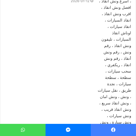
2026-01-12
انقاذ سيارتك او تزويدك بالوقود او توصيل وصلة للبطارية او فتح
اقفال السيارة او سحب سياراتك او نقل سياراتك الي اقرب توكيل او
مركز خدمة فقط اتصل بنا الان.
ونش انقاذ
عابدين
ونش انقاذ المصرية
نعتمد على نخبة مدربة من السائقين المحترفيين
على خدمات الانقاذ السريع على الطرق السريعة.
كما ان
ونش انقاذ المصرية
نقوم باستخدام أحدث موديلات من
الاوناش لانقاذ السيارات السريع بمصر وجميع المحافظات.
تقدر تكاليف أستدعاء
ونش السيارات
حسب نقطة الانطلاق ونقطة
الوصول مع الاخذ بالاعتبار العديد من المتغيرات التي يمكن تحديدها
عادة عبر الهاتف قبل بدء الخدمة.
نصائح
لإنقاذ السيارات
عن التعطل !