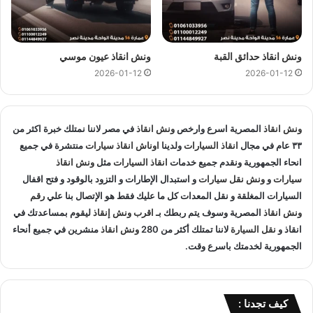
متخصصون في
انقاذ السيارات
و لدينا اسطول
سيارات انقاذ
منتشرة
في عابدين و المناطق المجاوره و
اوناش انقاذ
في جميع انحاء
الجمهورية لإنقاذ و
نقل السيارات
المعطلة و سيارات الحوادث.
ونش انقاذ حدائق القبة
ونش انقاذ عيون موسي
انقاذ السيارات
:
2026-01-12
2026-01-12
اذا تعطلت سيارتك او تعرضت لحادث سير يمكنك الاتصال بـ ونش
انقاذ المصرية لانقاذ سيارتك ونقلك في الحال فنحن حريصين علي
ونش انقاذ
المصرية اسرع وارخص
ونش انقاذ
في مصر لاننا نمتلك خبرة اكثر من
تقديم و توفير جميع خدمات
انقاذ السيارات
التي قد تحتاج اليها سواء
٣٣ عام في مجال
انقاذ السيارات
ولدينا
اوناش انقاذ سيارات
منتشرة في جميع
جر السيارات
او
نقل السيارات
.
انحاء الجمهورية ونقدم جميع خدمات
انقاذ السيارات
مثل
ونش انقاذ
سيارات
و
ونش نقل سيارات
و استبدال الإطارات و التزود بالوقود و فتح اقفال
تغيير الاطارات :
السيارات المغلقة و نقل المعدات كل ما عليك فقط هو الإتصال بنا علي
رقم
ونش انقاذ
المصرية وسوف يتم ربطك بـ
اقرب ونش إنقاذ
ليقوم بمساعدتك في
لا تقلق عندما تجد ان اطار سيارتك يحتاج الي تغيير او اصلاح حيث
انقاذ و
نقل السيارة
لاننا تمتلك أكثر من 280
ونش انقاذ
منشرين في جميع أنحاء
اننا نساعدك علي القيام بتغيير واستبدال الاطار في الطريق حال
الجمهورية لخدمتك باسرع وقت.
تعطلك.
نقل الوقود :
كيف تجدنا :