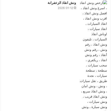
ونش انقاذ الزعفرانة
2026-01-12
ونش إنقاذ سيارات عابدين
ونش إنقاذ بعابدين
كيف سيتم انقاذ سيارتك ؟
سيتم
انقاذ
سيارتك بسرعة فائقة من خلال
ونش المصرية لانقاذ
السيارات
فنحن نعمل طوال اليوم لاستقبال مكالماتك و استفساراتك
وطلبات
انقاذ السيارات
و فريق خدمة العملاء يقوم بربطك فورا بـ
اقرب ونش انقاذ
من موقعك ليصلك
ونش انقاذ سيارات
في اسرع
وقت.
لماذا يجب ان تختار
ونش انقاذ عابدين لانقاذ
السيارات
؟
لاننا الونش الوحيد بمصر القادر علي مساعدتك و انقاذك في خلال
دقائق معدودة باستخدام
اسرع ونش انقاذ سيارات
فنحن نمتلك اكثر
من 280
ونش انقاذ في عابدين
منتشرين في الشوارع الرئيسية و
الميادين العامة و الطرق السريعة لذلك
ونش المصرية
هو الوحيد