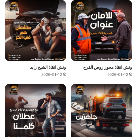
ونش انقاذ غمرة
ونش انقاذ غمرة
اسرع و ارخص
ونش انقاذ
في غمرة بخصم 50%
لأننا
ارخص ونش انقاذ
في غمرة ونتميز باننا
اسرع ونش انقاذ
في
غمرة و
سعر ونش انقاذ
ثابت لدينا ولن يتم مطالبتك بأي رسوم
إضافية أو إكرامية لان
اسعار ونش انقاذ سيارات
لدينا تعتبر رمزية
لأننا نمتلك
ونش انقاذ قريب
ونقدم خدماتنا بارخص سعر و بأعلى
مستوى من الجودة.
ونش انقاذ محور روض الفرج
ونش انقاذ الشيخ زايد
2026-01-12
2026-01-12
اتصل بفريق العملاء لدينا على مدار 24 ساعة الان للحصول على
اقرب ونش انقاذ
في غمرة ،فريق المساعدة على اتم الاستعداد
وجاهز دائما لمساعدتك في اي وقت خلال النهار او الليل لمساعدتك
تشمل خدمات الانقاذ السريع للسيارات في غمرة علي ما يلي:
انقاذ
السيارات
نقل السيارات
وصلة بطارية