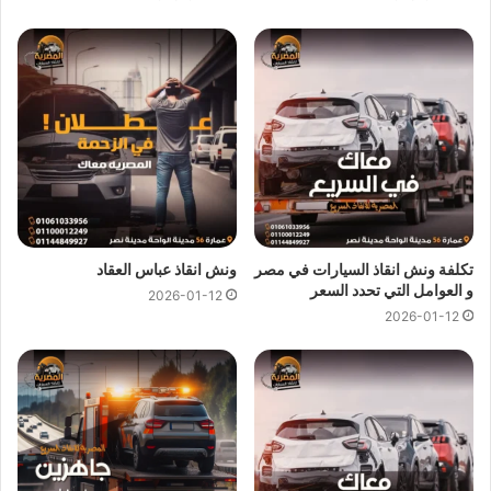
يمكن لفريق
ونش المصرية
تقديم خدمات
انقاذ سيارات
سريعة
وبأسعار معقولة كل ما عليك الاتصال بنا وسوف نستجيب علي الفور
ونرسل لك على الفور
اقرب ونش انقاذ
متوفر في غمرة بالقرب من
مكان تعطل سيارتك لاننا نجعلها سهلة باتصالك بنا علي
01144849927
او
01017439322
او
01094833093
نحن
نستعين بفريق من السائقين الخبرة لرفع و انقاذ سيارتك لاننا لا نعتمد
فقط على
ونش الانقاذ
ولكننا نمتلك ايضا رافعات لانقاذ السيارات
المعطلة بنظام رفع هيدروليكي متكامل للتعامل مع حالات السيارات
تكلفة ونش انقاذ السيارات في مصر
ونش انقاذ عباس العقاد
الثقيلة وسيارات النقل و سيارات النصف نقل العالقة.
و العوامل التي تحدد السعر
2026-01-12
2026-01-12
ونش نقل سيارات غمرة
ونش انقاذ غمرة
يوفر خدمة المساعدة على الطريق بسرعة فائفة و
بسعر معقول و خدمة
انقاذ السيارات
في غمرة وذلك من خلال فريق
من السائقين الوناشين الخبرة لتزويدك بافضل خدمة
انقاذ سيارات
على الطريق و تقديم جميع خدمات
الانقاذ السريع
.