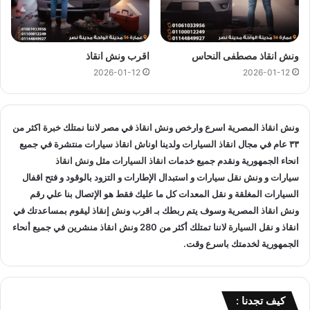
في غمرة و المناطق المجاوره و
اوناش انقاذ
في جميع انحاء
الجمهورية لإنقاذ و
نقل السيارات
المعطلة و سيارات الحوادث.
انقاذ السيارات
:
ونش انقاذ مصطفى النحاس
اقرب ونش انقاذ
2026-01-12
2026-01-12
اذا تعطلت سيارتك او تعرضت لحادث سير يمكنك الاتصال بـ ونش
انقاذ المصرية لانقاذ سيارتك ونقلك في الحال فنحن حريصين علي
تقديم و توفير جميع خدمات
انقاذ السيارات
التي قد تحتاج اليها سواء
ونش انقاذ
المصرية اسرع وارخص
ونش انقاذ
في مصر لاننا نمتلك خبرة اكثر من
جر السيارات
او
نقل السيارات
.
٣٣ عام في مجال
انقاذ السيارات
ولدينا
اوناش انقاذ سيارات
منتشرة في جميع
انحاء الجمهورية ونقدم جميع خدمات
انقاذ السيارات
مثل
ونش انقاذ
تغيير الاطارات :
سيارات
و
ونش نقل سيارات
و استبدال الإطارات و التزود بالوقود و فتح اقفال
السيارات المغلقة و نقل المعدات كل ما عليك فقط هو الإتصال بنا علي
رقم
لا تقلق عندما تجد ان اطار سيارتك يحتاج الي تغيير او اصلاح حيث
ونش انقاذ
المصرية وسوف يتم ربطك بـ
اقرب ونش إنقاذ
ليقوم بمساعدتك في
اننا نساعدك علي القيام بتغيير واستبدال الاطار في الطريق حال
انقاذ و
نقل السيارة
لاننا تمتلك أكثر من 280
ونش انقاذ
منشرين في جميع أنحاء
تعطلك.
الجمهورية لخدمتك باسرع وقت.
نقل الوقود :
كيف تجدنا :
اذا تعرضت سيارتك الي نفاذ الوقود في اي طريق خالي من محطات