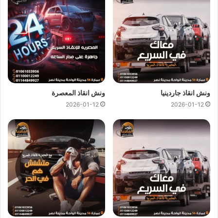
علي جميع خدمات
انقاذ السيارات
.
ونش انقاذ المصرية
لدينا دائما
ونش انقاذ في غمرة
لسحب و انقاذ
سيارتك ونقلك الي اقرب مركز صيانة او توكيل سيارات ، اتصل بنا
الان ولا تتردد
ونش انقاذ
المصرية هو
ارخص ونش انقاذ في غمرة
اتصل بنا علي
رقم ونش انقاذ غمرة
01144849927
او
01017439322
او
01094833093
ليصلك
ونش انقاذ سيارات
ونش انقاذ جاردينيا
ونش انقاذ المعصرة
سريع و مجهز بأحدث المعدات واحدث وسائل الامان والراحة.
2026-01-12
2026-01-12
ونش انقاذ سيارات بغمرة
من اهم اسباب نجاح
ونش المصرية لانقاذ السيارات
هى خبرتنا
الكبيرة في
انقاذ السيارات
و
نقل السيارات
فنحن نمتلك اسطول
كبير من اوناش انقاذ السيارات لكي نستطيع تقديم خدمات انقاذ
السيارات بجودة عالية و اقل سعر لكي نصبح
افضل ونش انقاذ في
غمرة
و
ارخص ونش انقاذ في غمرة
و جميع المحافظات.