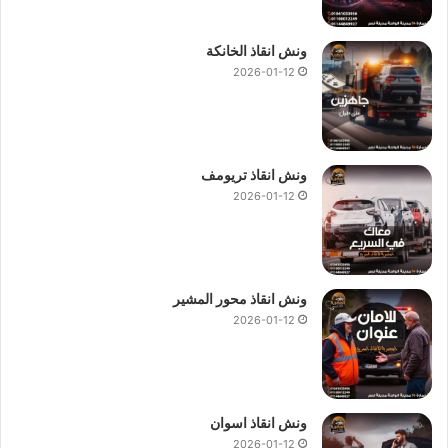
ان سعر
ونش انقاذ سيارات غمرة
من اهم ما يشغل العملاء حيث ان
اسعار قد تعوق الكثير من الاستفادة من الخدمات التي يحتاج اليها
ونش انقاذ الخانكة
العملاء لان
ونش انقاذ السيارات
خدمة يحتاجها كل مالك سيارة اثناء
2026-01-12
السير لانها خدمة ضرورية جدا لذلك نقدم
ونش انقاذ غمرة
بارخص
الاسعار واعلي جودة.
كما نقدم
ونش انقاذ
لنقل السيارات الجديدة ,
ونش نقل
ونش انقاذ تريومف
الموتوسيكلات ,
ونش نقل
دراجات بخارية ,
ونش نقل
عربات جولف ,
2026-01-12
ونش نقل
الكرفانات ,
ونش نقل
المعدات ,
ونش نقل
مراكب صيد ,
ونش نقل
لوادر ,
ونش نقل
مولدات الكهرباء و جميع انواع الآليات
بافضل الاسعار من خلال الاتصال بـ
ونش انقاذ المصرية لنقل و انقاذ
السيارات
والمعدات.
ونش انقاذ محور المشير
2026-01-12
رقم ونش انقاذ غمرة
.
تليفون ونش انقاذ سيارات غمرة
.
ارخص ونش انقاذ في غمرة
.
ونش انقاذ اسوان
ونش انقاذ في غمرة
.
2026-01-12