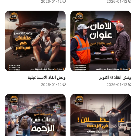
2026-01-12
2026-01-12
انقاذ السيارات في غمرة
ونش انقاذ غمرة
متاح دائما علي مدار 24 ساعة ومستعدون لاي
ظروف طارئة تستدعي الاستعانة بـ
ونش انقاذ سيارات
كما نوفر
لجميع عملائنا خدمة
انقاذ السيارات
فائقة السرعة لكي يصلك
ونش
انقاذ
في اقل من 10 دقائق اذا تعطلت سيارتك وانت في غمرة او اذا
تبحث عن
ونش انقاذ في غمرة
كل ما عليك هو الاتصال بنا علي
رقم
ونش انقاذ غمرة
01144849927
او
01017439322
او
01094833093
وسوف يصلك
ونش انقاذ سيارات
في غضون
دقائق لانقاذ وسحب سياراتك.
ونش انقاذ 6 اكتوبر
ونش انقاذ الاسماعيلية
2026-01-12
2026-01-12
مميزات
ونش انقاذ سيارات
المصرية :
ونش انقاذ المصرية
هو ارخص
ونش انقاذ في غمرة
و
اسرع ونش
انقاذ في غمرة
و
اقرب ونش انقاذ في غمرة
لأن اوناشنا قريبة منك ,
كما نمتلك خبرة لاكثر من 33 عاما في مجال انقاذ السيارات و
متخصصون في
انقاذ السيارات
و لدينا اسطول
سيارات انقاذ
منتشرة