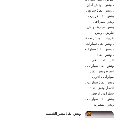
يصلك
ونش انقاذ سيارات
في 10 دقائق بحد اقصي من اتصالك بنا
علي
01144849927
او
01017439322
او
01094833093
يوفر
ونش المصرية ونش انقاذ في غمرة
بة العديد من المميزات منها
السرعة و الكفاءة حيث يعمل
ونش الانقاذ
بنظام هيدروليكي يسمح
بنقل السيارات
بسرعة و سهولة ، يمكنك الاعتماد على
ونش انقاذ
سيارات غمرة
اذا كنت بحاجة لـ
ونش انقاذ سيارات
او لاستبدال اطار
سيارتك او تزويد السيارة بالوقود في منطقة نائية أو حتى
نقل
السيارة
فإن
ونش انقاذ المصرية
هو الخيار الامثل اليك.
ونش غمرة
،
ونش انقاذ غمرة
،
ونش انقاذ سيارات غمرة
،
رقم ونش
انقاذ غمرة
،
رقم ونش انقاذ غمرة
،
اقرب ونش انقاذ في غمرة
،
ارخص ونش انقاذ في غمرة
،
اسرع ونش انقاذ في غمرة
،
ونش
سيارات غمرة
،
ونش عربيات في غمرة
،
ونش سيارات في غمرة
،
ونش انقاذ في غمرة
،
رقم ونش سيارات غمرة
،
انقاذ السيارات في
غمرة
،
نقل السيارات في غمرة
.
ونش انقاذ مصر القديمة