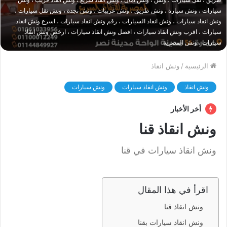
سيارات ، ونش سيارة ، ونش طريق ، ونش عربيات ، ونش نجدة ، ونش نقل سيارات ،
ونش انقاذ سيارات ، ونش انقاذ السيارات ، رقم ونش انقاذ سيارات ، اسرع ونش انقاذ
سيارات ، اقرب ونش انقاذ سيارات ، افضل ونش انقاذ سيارات ، ارخص ونش انقاذ
سيارات ، ونش المصرية
الرئيسية
/
ونش انقاذ
ونش انقاذ
ونش انقاذ سيارات
ونش سيارات
أخر الأخبار
ونش انقاذ قنا
ونش انقاذ سيارات في قنا
اقرأ في هذا المقال
ونش انقاذ قنا
ونش انقاذ سيارات بقنا