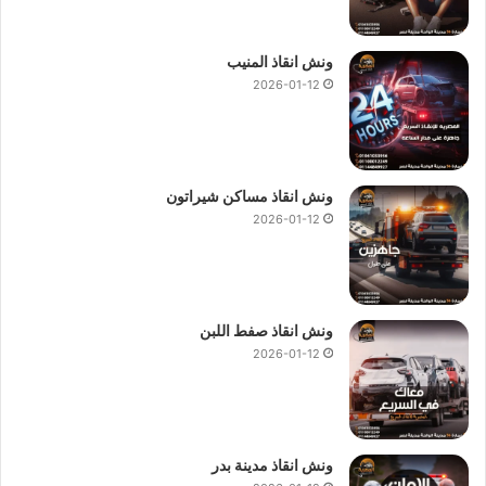
انقاذ السيارات في 6 اكتوبر
اسعار ونش انقاذ 6 اكتوبر
ونش انقاذ المنيب
2026-01-12
فقط نجعلها سهلة باتصالك بنا علي
01144849927
او
01017439322
او
01094833093
ونش انقاذ 6 اكتوبر
نحن
نستعين بفريق من السائقين الخبرة لأنقاذ سيارتك كما نمتلك أيضا
ونش انقاذ مساكن شيراتون
اوناش لأنقاذ السيارات المعطلة ولدينا نظام رفع هيدروليكي متكامل
2026-01-12
للتعامل مع حالات العربات الثقيلة وعربات النقل والنصف نقل
وسيارات الحوادث.
ونش 6 اكتوبر
,
ونش انقاذ 6 اكتوبر
,
ونش انقاذ سيارات في 6 اكتوبر
ونش انقاذ صفط اللبن
,
اقرب ونش انقاذ في 6 اكتوبر
,
ونش عربيات في 6 اكتوبر
,
ونش
2026-01-12
سيارة في 6 اكتوبر
,
رقم ونش انقاذ 6 اكتوبر
,
ونش انقاذ سيارات 6
اكتوبر
.
نحن
ارخص ونش انقاذ
سيارات في 6 اكتوبر وجميع اوناشنا حديثة
ونش انقاذ مدينة بدر
ومؤمنة و مزوده بأجهزة تعقب GPS ولدينا ايضا فريق عمل قادر علي