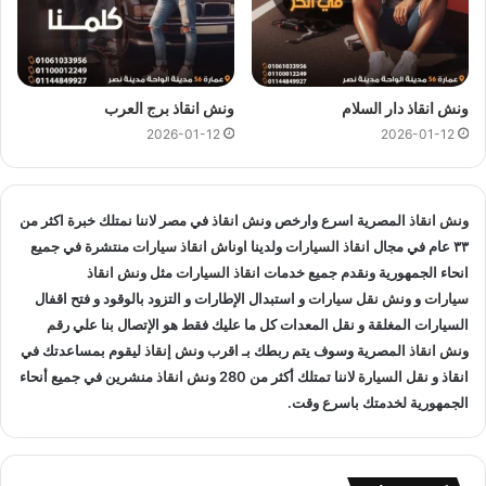
متخصصون في
انقاذ السيارات
و لدينا اسطول
سيارات انقاذ
منتشرة
في 6 اكتوبر و المناطق المجاوره و
اوناش انقاذ
في جميع انحاء
الجمهورية لإنقاذ و
نقل السيارات
المعطلة و سيارات الحوادث.
ونش انقاذ دار السلام
ونش انقاذ برج العرب
انقاذ السيارات
:
2026-01-12
2026-01-12
اذا تعطلت سيارتك او تعرضت لحادث سير يمكنك الاتصال بـ ونش
انقاذ المصرية لانقاذ سيارتك ونقلك في الحال فنحن حريصين علي
تقديم و توفير جميع خدمات
انقاذ السيارات
التي قد تحتاج اليها سواء
ونش انقاذ
المصرية اسرع وارخص
ونش انقاذ
في مصر لاننا نمتلك خبرة اكثر من
جر السيارات
او
نقل السيارات
.
٣٣ عام في مجال
انقاذ السيارات
ولدينا
اوناش انقاذ سيارات
منتشرة في جميع
انحاء الجمهورية ونقدم جميع خدمات
انقاذ السيارات
مثل
ونش انقاذ
سيارات
و
ونش نقل سيارات
و استبدال الإطارات و التزود بالوقود و فتح اقفال
تغيير الاطارات :
السيارات المغلقة و نقل المعدات كل ما عليك فقط هو الإتصال بنا علي
رقم
لا تقلق عندما تجد ان اطار سيارتك يحتاج الي تغيير او اصلاح حيث
ونش انقاذ
المصرية وسوف يتم ربطك بـ
اقرب ونش إنقاذ
ليقوم بمساعدتك في
انقاذ و
نقل السيارة
لاننا تمتلك أكثر من 280
ونش انقاذ
اننا نساعدك علي القيام بتغيير واستبدال الاطار في الطريق حال
منشرين في جميع أنحاء
الجمهورية لخدمتك باسرع وقت.
تعطلك.
نقل الوقود :