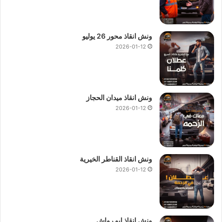
الميادين العامة و الطرق السريعة لذلك
ونش المصرية
هو الوحيد
القادر على مساعدتك وانقاذ سيارتك في اسرع وقت ممكن وسوف
ونش انقاذ محور 26 يوليو
يصلك
ونش انقاذ سيارات
في 10 دقائق بحد اقصي من اتصالك بنا
2026-01-12
علي
01144849927
او
01017439322
او
01094833093
يوفر
ونش المصرية ونش انقاذ في 6 اكتوبر
بة العديد من المميزات
منها السرعة و الكفاءة حيث يعمل
ونش الانقاذ
بنظام هيدروليكي
ونش انقاذ ميدان الحجاز
يسمح
بنقل السيارات
بسرعة و سهولة ، يمكنك الاعتماد على
ونش
2026-01-12
انقاذ سيارات 6 اكتوبر
اذا كنت بحاجة لـ
ونش انقاذ سيارات
او
لاستبدال اطار سيارتك او تزويد السيارة بالوقود في منطقة نائية أو
حتى
نقل السيارة
فإن
ونش انقاذ المصرية
هو الخيار الامثل اليك.
ونش انقاذ القناطر الخيرية
ونش 6 اكتوبر
،
ونش انقاذ 6 اكتوبر
،
ونش انقاذ سيارات 6 اكتوبر
،
2026-01-12
رقم ونش انقاذ 6 اكتوبر
،
رقم ونش انقاذ 6 اكتوبر
،
اقرب ونش انقاذ
في 6 اكتوبر
،
ارخص ونش انقاذ في 6 اكتوبر
،
اسرع ونش انقاذ في
6 اكتوبر
،
ونش سيارات 6 اكتوبر
،
ونش عربيات في 6 اكتوبر
،
ونش
سيارات في 6 اكتوبر
،
ونش انقاذ في 6 اكتوبر
،
رقم ونش سيارات 6
ونش انقاذ ابو رواش