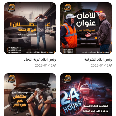
كل هذا باقل سعر كما نقدم عروض وخصومات تصل الي خصم 50%
علي جميع خدمات
انقاذ السيارات
.
ونش انقاذ المصرية
لدينا دائما
ونش انقاذ في 6 اكتوبر
لسحب و انقاذ
سيارتك ونقلك الي اقرب مركز صيانة او توكيل سيارات ، اتصل بنا
الان ولا تتردد
ونش انقاذ
المصرية هو
ارخص ونش انقاذ في 6 اكتوبر
اتصل بنا علي
رقم ونش انقاذ 6 اكتوبر
01144849927
او
01017439322
او
01094833093
ليصلك
ونش انقاذ سيارات
ونش انقاذ الشرقية
ونش انقاذ عزبة النخل
سريع و مجهز بأحدث المعدات واحدث وسائل الامان والراحة.
2026-01-12
2026-01-12
ونش انقاذ سيارات ب6 اكتوبر
من اهم اسباب نجاح
ونش المصرية لانقاذ السيارات
هى خبرتنا
الكبيرة في
انقاذ السيارات
و
نقل السيارات
فنحن نمتلك اسطول
كبير من اوناش انقاذ السيارات لكي نستطيع تقديم خدمات انقاذ
السيارات بجودة عالية و اقل سعر لكي نصبح
افضل ونش انقاذ في 6
اكتوبر
و
ارخص ونش انقاذ في 6 اكتوبر
و جميع المحافظات.