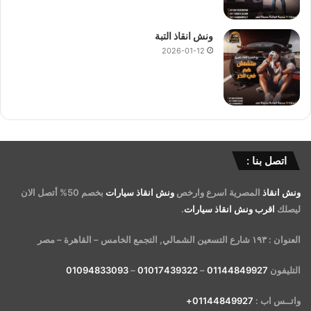
ونش انقاذ التبة
2026-01-12
اتصل بنا :
ونش انقاذ
المصرية اسرع وارخص
ونش انقاذ سيارات
بخصم 50% أتصل الان
ليصلك
اقرب ونش انقاذ سيارات
.
العنوان : ١٩٣ شارع التسعين الشمالي, التجمع الخامس – القاهرة – مصر
التليفون
01144849927
–
01017439322
–
01094833093
واتــس اب :
01144849927+