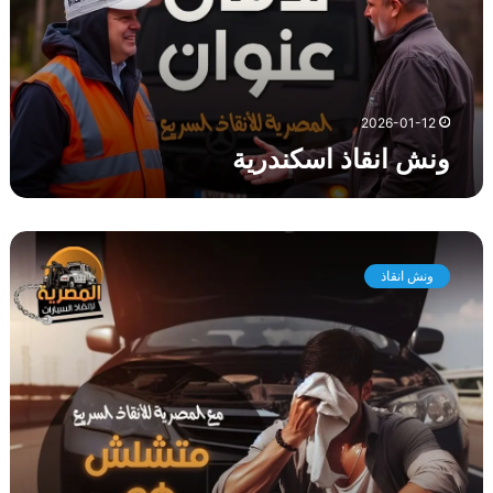
ا
ذ
ا
س
ك
2026-01-12
ن
ونش انقاذ اسكندرية
د
ر
ي
ة
و
ن
ونش انقاذ
ش
ا
ن
ق
ا
ذ
س
ي
ا