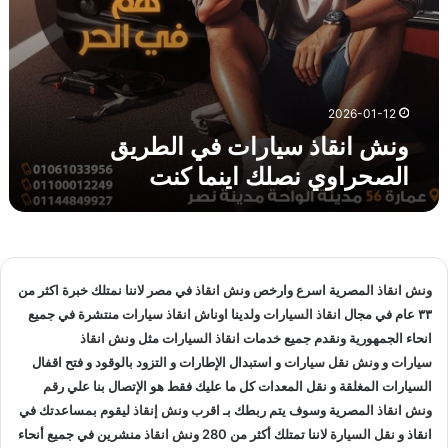
ر
ا
ت
ف
ي
ا
2026-01-12
ل
ونش انقاذ سيارات في الطريق
ط
الصحراوي نصلك اينما كنت
ر
ي
ق
ا
ل
ص
ونش انقاذ
المصرية اسرع وارخص
ونش انقاذ
في مصر لاننا نمتلك خبرة اكثر من
ح
٣٣ عام في مجال
انقاذ السيارات
ولدينا
اوناش انقاذ سيارات
منتشرة في جميع
ر
انحاء الجمهورية ونقدم جميع خدمات
انقاذ السيارات
مثل
ونش انقاذ
ا
و
سيارات
و
ونش نقل سيارات
و استبدال الإطارات و التزود بالوقود و فتح اقفال
ي
السيارات المغلقة و نقل المعدات كل ما عليك فقط هو الإتصال بنا علي
رقم
ن
ونش انقاذ
المصرية وسوف يتم ربطك بـ
اقرب ونش إنقاذ
ليقوم بمساعدتك في
ص
انقاذ و
نقل السيارة
لاننا تمتلك أكثر من 280
ونش انقاذ
منشرين في جميع أنحاء
ل