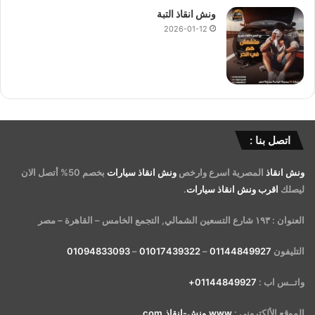
ونش انقاذ التبة
2026-01-12
اتصل بنا :
ونش انقاذ
المصرية اسرع وارخص
ونش انقاذ سيارات
بخصم 50% أتصل الان
ليصلك
اقرب ونش انقاذ سيارات
.
العنوان : ١٩٣ شارع التسعين الشمالي, التجمع الخامس – القاهرة – مصر
التليفون
01144849927
–
01017439322
–
01094833093
واتــس اب :
01144849927+
الموقع الألكتروني :
www.ونش-انقاذ.com