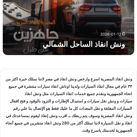
ا
ذ
ا
ل
س
2026-01-12
ا
ونش انقاذ الساحل الشمالي
ح
ل
ا
ل
ش
م
ونش انقاذ
المصرية اسرع وارخص
ونش انقاذ
في مصر لاننا نمتلك خبرة اكثر من
ا
٣٣ عام في مجال
انقاذ السيارات
ولدينا
اوناش انقاذ سيارات
منتشرة في جميع
ل
انحاء الجمهورية ونقدم جميع خدمات
انقاذ السيارات
مثل
ونش انقاذ
ي
سيارات
و
ونش نقل سيارات
و استبدال الإطارات و التزود بالوقود و فتح اقفال
السيارات المغلقة و نقل المعدات كل ما عليك فقط هو الإتصال بنا علي
رقم
ونش انقاذ
المصرية وسوف يتم ربطك بـ
اقرب ونش إنقاذ
ليقوم بمساعدتك في
انقاذ و
نقل السيارة
لاننا تمتلك أكثر من 280
ونش انقاذ
منشرين في جميع أنحاء
الجمهورية لخدمتك باسرع وقت.