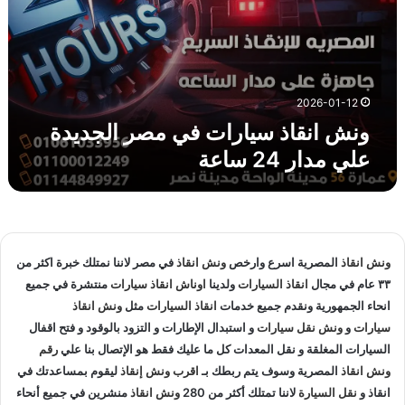
ر
ا
ت
ف
ي
م
2026-01-12
ص
ونش انقاذ سيارات في مصر الجديدة
ر
علي مدار 24 ساعة
ا
ل
ج
د
ي
د
ونش انقاذ
المصرية اسرع وارخص
ونش انقاذ
في مصر لاننا نمتلك خبرة اكثر من
ة
٣٣ عام في مجال
انقاذ السيارات
ولدينا
اوناش انقاذ سيارات
منتشرة في جميع
ع
انحاء الجمهورية ونقدم جميع خدمات
انقاذ السيارات
مثل
ونش انقاذ
ل
ي
سيارات
و
ونش نقل سيارات
و استبدال الإطارات و التزود بالوقود و فتح اقفال
م
السيارات المغلقة و نقل المعدات كل ما عليك فقط هو الإتصال بنا علي
رقم
د
ونش انقاذ
المصرية وسوف يتم ربطك بـ
اقرب ونش إنقاذ
ليقوم بمساعدتك في
ا
انقاذ و
نقل السيارة
لاننا تمتلك أكثر من 280
ونش انقاذ
منشرين في جميع أنحاء
ر