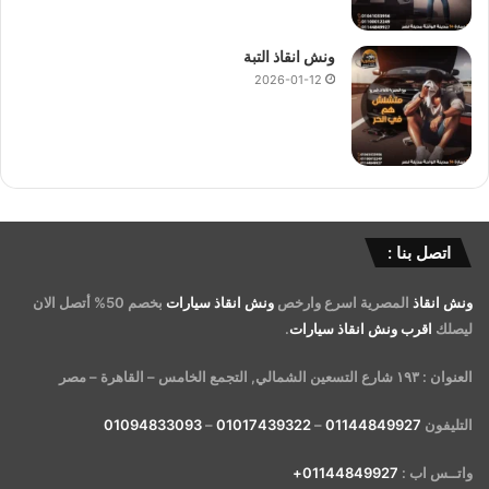
ونش انقاذ التبة
2026-01-12
اتصل بنا :
ونش انقاذ
المصرية اسرع وارخص
ونش انقاذ سيارات
بخصم 50% أتصل الان
ليصلك
اقرب ونش انقاذ سيارات
.
العنوان : ١٩٣ شارع التسعين الشمالي, التجمع الخامس – القاهرة – مصر
التليفون
01144849927
–
01017439322
–
01094833093
واتــس اب :
01144849927+