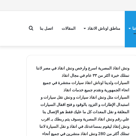
بحث
نا
مناطق اوناش الانقاذ
المقالات
اتصل بنا
عن
ونش انقاذ
المصرية اسرع وارخص
ونش انقاذ
في مصر لاننا
نمتلك خبرة اكثر من ٣٣ عام في مجال
انقاذ
السيارات
ولدينا
اوناش انقاذ سيارات
منتشرة في جميع
انحاء الجمهورية ونقدم جميع خدمات
انقاذ
السيارات
مثل
ونش انقاذ سيارات
و
ونش نقل سيارات
و
استبدال الإطارات و التزود بالوقود و فتح اقفال السيارات
المغلقة و نقل المعدات كل ما عليك فقط هو الإتصال بنا
علي
رقم ونش انقاذ
المصرية وسوف يتم ربطك بـ
اقرب
ونش إنقاذ
ليقوم بمساعدتك في انقاذ و
نقل السيارة
لاننا
تمتلك أكثر من 280
ونش انقاذ
منشرين في جميع أنحاء