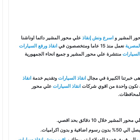
ور المشير و
اسرع ونش إنقاذ
علي محور المشير دائما اوناشنا
لمصرية
نعمل منذ 15 عاما ومتخصصون في
انقاذ ورفع السيارات
السيارات
منتشرة علي محور المشير و جميع انحاء الجمهورية
ى خبرتنا الكبيرة في مجال
انقاذ السيارات
وتقديم خدمة
انقاذ
ن نكون واحدة من اقوي شركات
انقاذ السيارات
علي محور
لمحافظات.
محور المشير خلال 10 دقائق بحد اقصي.
فية و بدون اكراميات.
ب
إلى فريق خدمة العملاء ليتم ربطك بـ
اقرب ونش انقاذ سيارات