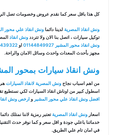
كل هذا باقل سعر كما نقدم عروض وخصومات تصل الي خصم 50% علي جم
ونش انقاذ المصرية
لدينا دائما
ونش انقاذ علي محور ال
توكيل سيارات ، اتصل بنا الان ولا تتردد
ونش انقاذ
المص
ونش انقاذ محور المشير
01144849927
او
7439322
مجهز بأحدث المعدات واحدث وسائل الامان والراحة.
ونش انقاذ سيارات بمحور المش
من اهم اسباب نجاح
ونش المصرية لانقاذ السيارات
هى 
اسطول كبير من اوناش انقاذ السيارات لكي نستطيع تقد
افضل ونش انقاذ علي محور المشير
و
ارخص ونش انقاذ
اسعار
ونش انقاذ المصرية
تعتبر رمزية لاننا نمتلك دائما
في امان تام علي الطريق.