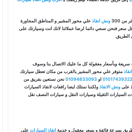
من 300
ونش انقاذ
علي محور المشير و المناطق المجاورة
 اقل سعر فنحن نسعي دائما لرضا عملائنا لانك انت وسيارتك على
 الطريق.
سريعة وبأسعار معقولة كل ما عليك الاتصال بنا وسوف
قاذ
متوفر علي محور المشير بالقرب من مكان تعطل سيارتك
0101743932
او
01094833093
نحن نستعين بفريق من
قط على
ونش الانقاذ
ولكننا نمتلك ايضا رافعات لانقاذ السيارات
ات السيارات الثقيلة وسيارات النقل و سيارات النصف نقل
ريق بسرعة فائفة و بسعر معقول و خدمة
انقاذ السيارات
علي