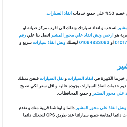
يع خدمات
انقاذ السيارات
.
مشير
لسحب و انقاذ سيارتك ونقلك الي اقرب مركز صيانة او
رية هو
ارخص ونش انقاذ علي محور المشير
اتصل بنا علي
رقم
0101
او
01094833093
ليصلك
ونش انقاذ سيارات
سريع و
ير
خبرتنا الكبيرة في
انقاذ السيارات
و
نقل السيارات
فنحن نمتلك
يم خدمات انقاذ السيارات بجودة عالية و اقل سعر لكي نصبح
 علي محور المشير
و جميع المحافظات.
ونش انقاذ علي محور المشير
دائما و اوناشنا قريبة منك و نقدم
خدماتنا باعلي جودة و اقل سعر و كما نوفر حدث التقنيات دائما لمتابعة جميع سياراتنا عند طريق GPS لنجعلك دائما