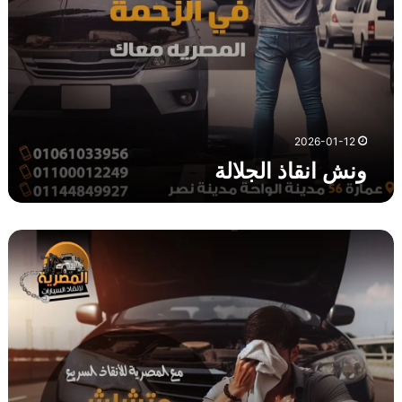
ل
ا
ل
ة
2026-01-12
ونش انقاذ الجلالة
و
ن
ش
ا
ن
ق
ا
ذ
ا