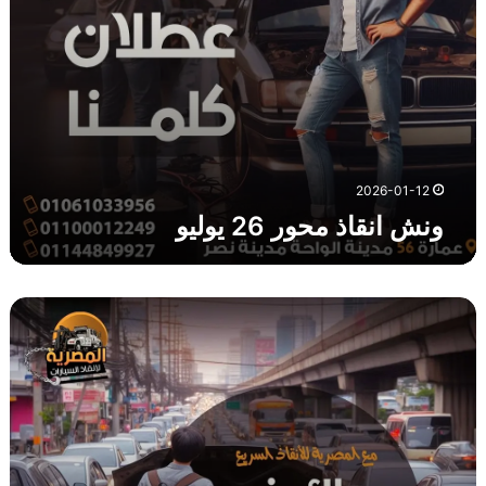
و
ر
2
6
ي
و
ل
ي
2026-01-12
و
ونش انقاذ محور 26 يوليو
و
ن
ش
ا
ن
ق
ا
ذ