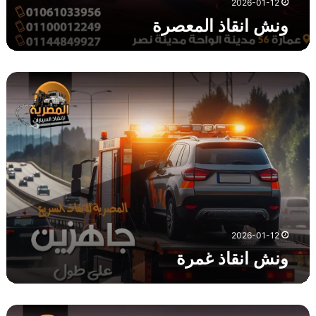
2026-01-12
ونش انقاذ المعصرة
و
ن
ش
ا
ن
ق
ا
ذ
غ
م
ر
2026-01-12
ة
ونش انقاذ غمرة
و