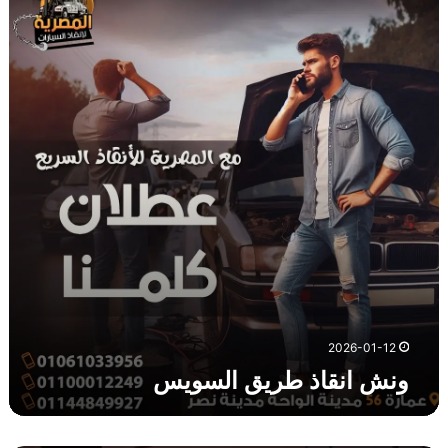
ش
ا
ن
ق
ا
ذ
ط
ر
ي
ق
ا
ل
س
و
ي
س
2026-01-12
ونش انقاذ طريق السويس