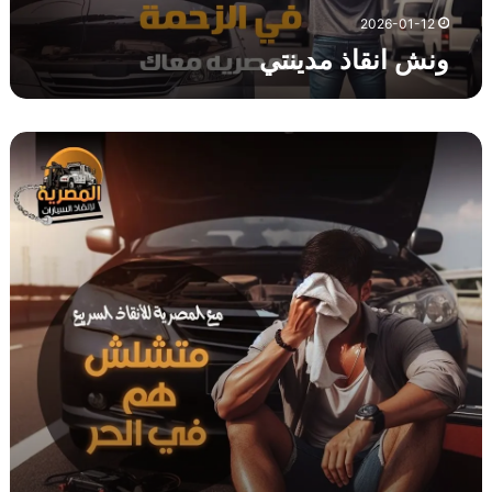
ي
2026-01-12
ن
ونش انقاذ مدينتي
ت
ي
و
ن
ش
ا
ن
ق
ا
ذ
ا
ل
ح
ر
ف
ي
ي
ن