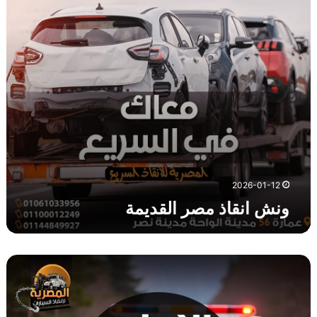
ا
ذ
م
ص
ر
ا
ل
ق
د
ي
م
ة
2026-01-12
ونش انقاذ مصر القديمة
و
ن
ش
ا