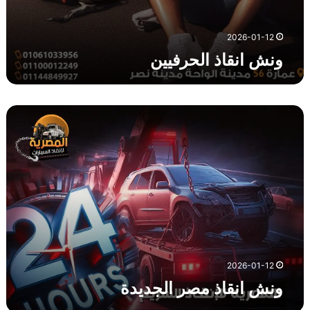
2026-01-12
ونش انقاذ الحرفيين
و
ن
ش
ا
ن
ق
ا
ذ
م
ص
ر
2026-01-12
ا
ونش انقاذ مصر الجديدة
ل
ج