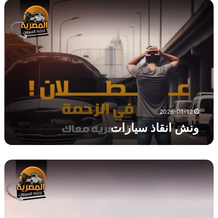
و
ن
ش
ا
ن
ق
ا
ذ
س
ي
ا
2026-01-12
ر
ونش انقاذ سيارات
ا
ت
و
ن
ش
ا
ن
ق