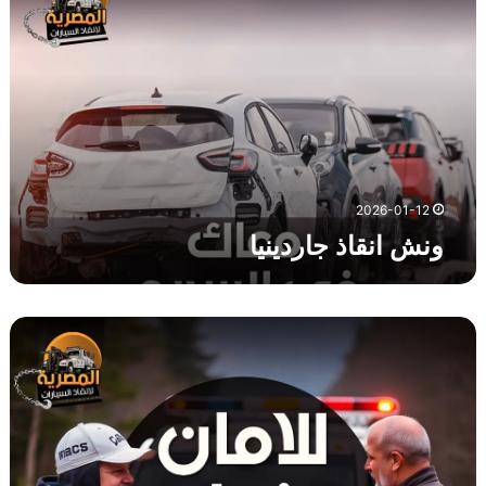
ش
ا
ن
ق
ا
ذ
ج
ا
ر
2026-01-12
د
ونش انقاذ جاردينيا
ي
ن
ي
ا
و
ن
ش
ا
ن
ق
ا