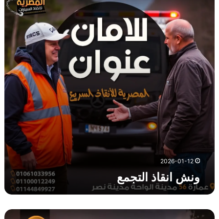
ا
ن
ق
ا
ذ
ا
ل
ت
ج
م
ع
2026-01-12
ونش انقاذ التجمع
و