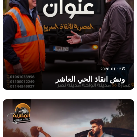
ذ
ا
ل
ح
ي
ا
ل
ع
ا
ش
ر
2026-01-12
ونش انقاذ الحي العاشر
و
ن
ش
ا
ن
ق