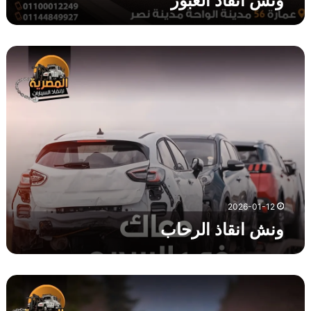
ونش انقاذ العبور
و
ن
ش
ا
ن
ق
ا
ذ
ا
ل
ر
2026-01-12
ح
ونش انقاذ الرحاب
ا
ب
و
ن
ش