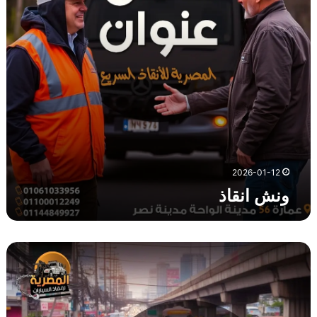
ذ
2026-01-12
ونش انقاذ
و
ن
ش
ا
ن