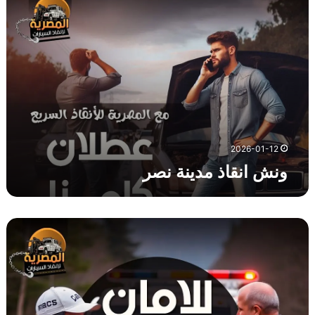
ن
ش
ا
ن
ق
ا
ذ
م
د
ي
2026-01-12
ن
ونش انقاذ مدينة نصر
ة
ن
ص
ر
و
ن
ش
ا
ن
ق
ا