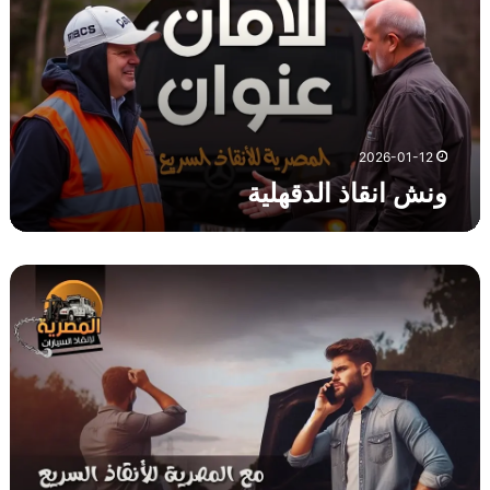
ن
ق
ا
ذ
ا
ل
د
2026-01-12
ق
ونش انقاذ الدقهلية
ه
ل
ي
ة
و
ن
ش
ا
ن
ق
ا
ذ
م
ح