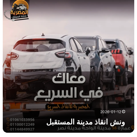
ن
ش
ا
ن
ق
ا
ذ
م
د
ي
ن
ة
ا
ل
م
س
ت
2026-01-12
ق
ونش انقاذ مدينة المستقبل
ب
ل