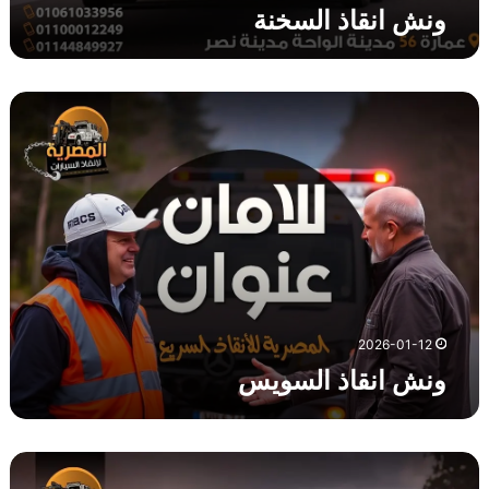
ونش انقاذ السخنة
و
ن
ش
ا
ن
ق
ا
ذ
ا
ل
س
2026-01-12
و
ونش انقاذ السويس
ي
س
و
ن