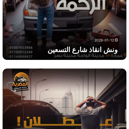
ا
ل
ت
س
ع
ي
2026-01-12
ن
ونش انقاذ شارع التسعين
و
ن
ش
ا
ن
ق
ا
ذ
م
د