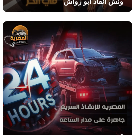
ونش انقاذ ابو رواش
و
ا
ش
و
ن
ش
ا
ن
ق
ا
ذ
ا
ل
م
ع
ص
ر
ة