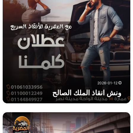
ق
ا
ذ
ا
ل
م
ل
ك
ا
ل
ص
ا
ل
2026-01-12
ح
ونش انقاذ الملك الصالح
و
ن
ش