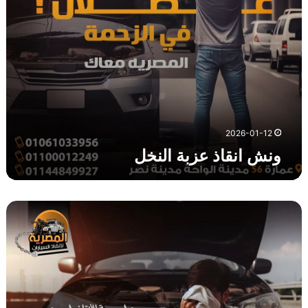
ز
ب
ة
ا
ل
ن
خ
ل
2026-01-12
ونش انقاذ عزبة النخل
و
ن
ش
ا
ن
ق
ا