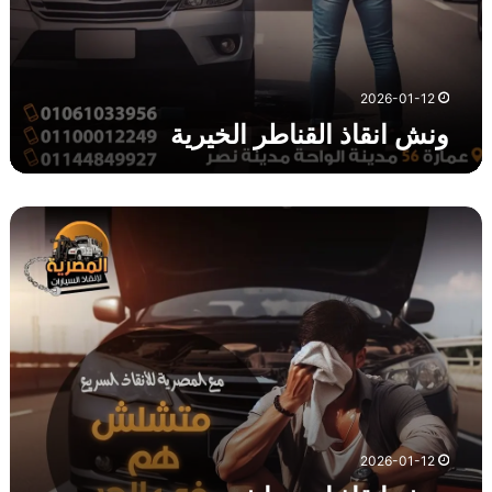
ر
ا
ل
خ
2026-01-12
ي
ونش انقاذ القناطر الخيرية
ر
ي
ة
و
ن
ش
ا
ن
ق
ا
ذ
ا
ب
و
2026-01-12
ر