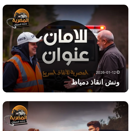
و
ن
ش
ا
ن
ق
ا
ذ
د
م
ي
2026-01-12
ا
ونش انقاذ دمياط
ط
و
ن
ش
ا
ن