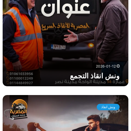
ذ
ا
ل
ت
ج
م
ع
2026-01-12
ونش انقاذ التجمع
و
ن
ونش انقاذ
ش
ا
ن
ق