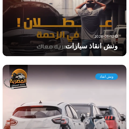
ق
ا
ذ
س
ي
ا
2026-01-12
ر
ونش انقاذ سيارات
ا
ت
و
ن
ونش انقاذ
ش
ا
ن
ق
ا
ذ
م
ص
ر