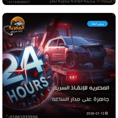
و
ن
ونش انقاذ
ش
ا
ن
ق
ا
ذ
م
ص
ر
ا
ل
ج
د
ي
د
ة
2026-01-12