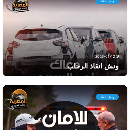
ونش انقاذ
ش
ا
ن
ق
ا
ذ
ا
ل
ر
2026-01-12
ح
ونش انقاذ الرحاب
ا
ب
و
ن
ونش انقاذ
ش
ا
ن
ق
ا