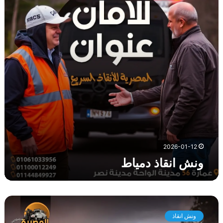
ن
ق
ا
ذ
د
م
ي
ا
ط
2026-01-12
ونش انقاذ دمياط
و
ن
ونش انقاذ
ش