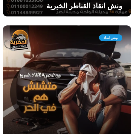
ونش انقاذ القناطر الخيرية
ر
ي
ة
و
ن
ونش انقاذ
ش
ا
ن
ق
ا
ذ
ا
ب
و
ر
و
ا
ش