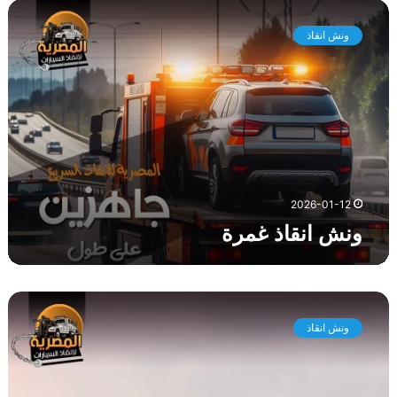
و
ن
ونش انقاذ
ش
ا
ن
ق
ا
ذ
غ
م
ر
2026-01-12
ة
ونش انقاذ غمرة
و
ن
ونش انقاذ
ش
ا
ن
ق