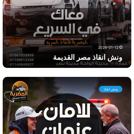
ا
ل
ق
د
ي
م
ة
2026-01-12
ونش انقاذ مصر القديمة
و
ن
ونش انقاذ
ش
ا
ن
ق
ا
ذ
ا