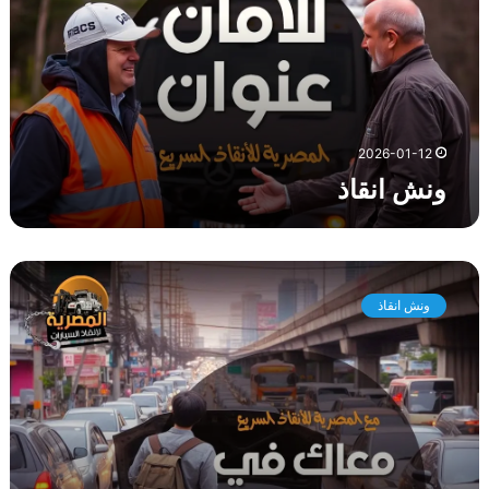
ن
ق
ا
ذ
2026-01-12
ونش انقاذ
و
ن
ونش انقاذ
ش
ا
ن
ق
ا
ذ
ط
ر