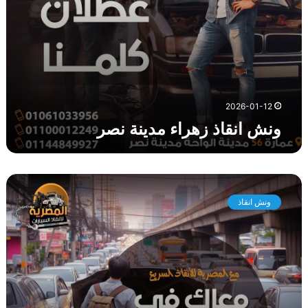
ا
ء
م
د
ي
ن
ة
2026-01-12
ن
ونش انقاذ زهراء مدينة نصر
ص
ر
و
ن
ونش انقاذ
ش
ا
ن
ق
ا
ذ
ش