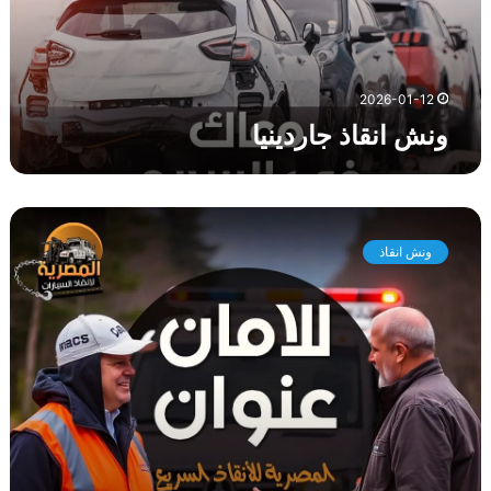
ذ
ج
ا
ر
2026-01-12
د
ونش انقاذ جاردينيا
ي
ن
ي
ا
و
ن
ونش انقاذ
ش
ا
ن
ق
ا
ذ
ا
ل
ح
ي