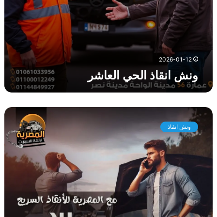
ا
ل
ع
ا
ش
ر
2026-01-12
ونش انقاذ الحي العاشر
و
ن
ونش انقاذ
ش
ا
ن
ق
ا
ذ
ز
ه
ر