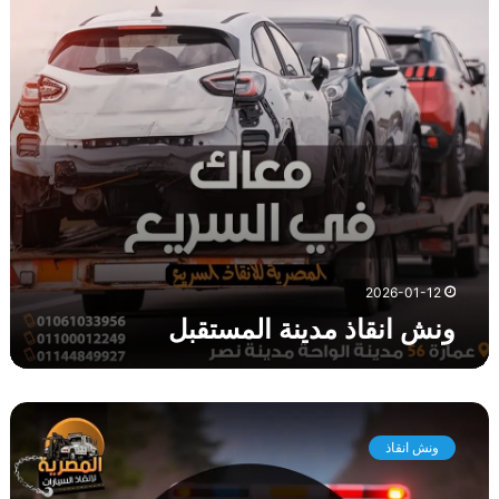
ا
ذ
م
د
ي
ن
ة
ا
ل
م
س
ت
2026-01-12
ق
ونش انقاذ مدينة المستقبل
ب
ل
و
ن
ونش انقاذ
ش
ا