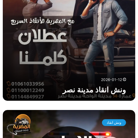
ا
ذ
م
د
ي
ن
ة
ن
ص
ر
2026-01-12
ونش انقاذ مدينة نصر
و
ن
ونش انقاذ
ش
ا