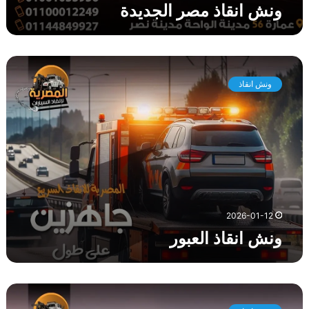
ونش انقاذ مصر الجديدة
و
ن
ونش انقاذ
ش
ا
ن
ق
ا
ذ
ا
ل
ع
2026-01-12
ب
ونش انقاذ العبور
و
ر
و
ن