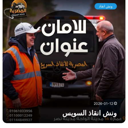
ن
ونش انقاذ
ش
ا
ن
ق
ا
ذ
ا
ل
س
و
ي
س
2026-01-12
ونش انقاذ السويس