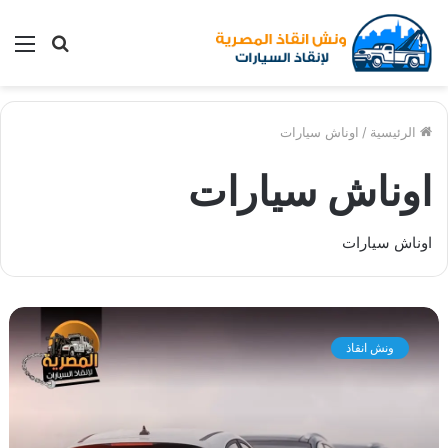
بحث
الق
عن
الرئيسية
/
اوناش سيارات
اوناش سيارات
اوناش سيارات
و
ن
ونش انقاذ
ش
ا
ن
ق
ا