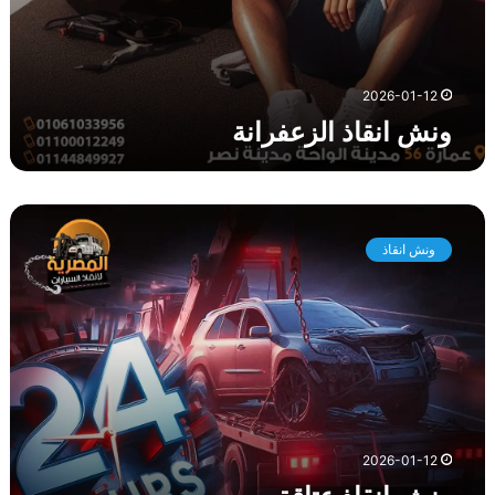
ا
ن
ة
2026-01-12
ونش انقاذ الزعفرانة
و
ن
ونش انقاذ
ش
ا
ن
ق
ا
ذ
ع
ت
ا
2026-01-12
ق
ة