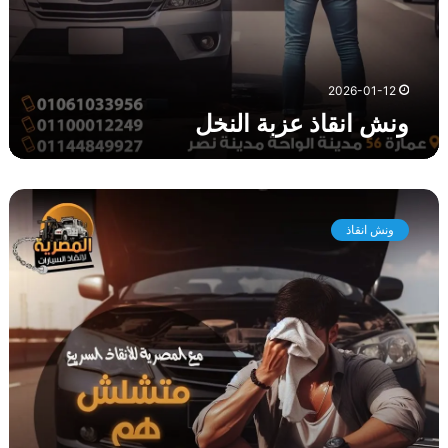
ن
خ
ل
2026-01-12
ونش انقاذ عزبة النخل
و
ن
ونش انقاذ
ش
ا
ن
ق
ا
ذ
ا
ل
ع
ا