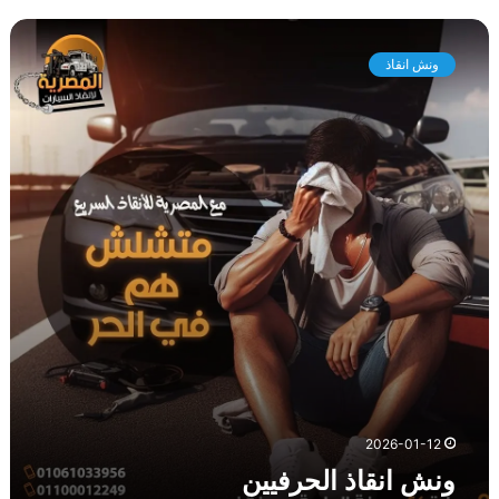
و
ن
ونش انقاذ
ش
ا
ن
ق
ا
ذ
ا
ل
ح
ر
ف
ي
ي
ن
2026-01-12
ونش انقاذ الحرفيين