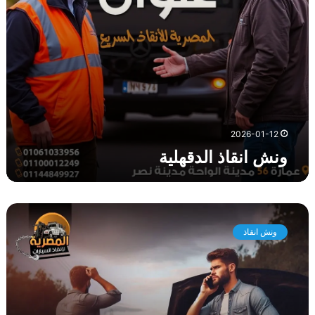
ل
د
ق
ه
ل
ي
ة
2026-01-12
ونش انقاذ الدقهلية
و
ن
ونش انقاذ
ش
ا
ن
ق
ا
ذ