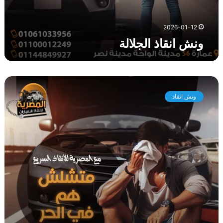
2026-01-12
ونش انقاذ الجلالة
و
ن
ونش انقاذ
ش
ا
ن
ق
ا
ذ
ا
ل
ز
ع
ف
ر