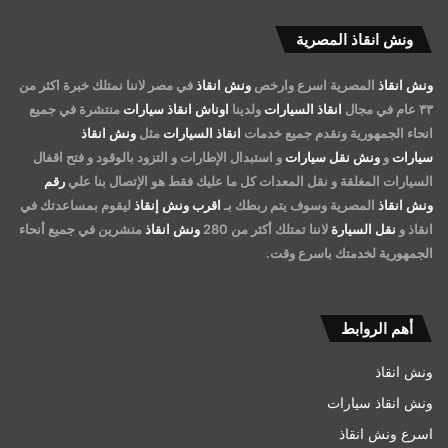
ونش انقاذ المصرية
ونش انقاذ
المصرية اسرع وارخص
ونش انقاذ
في مصر لاننا نمتلك خبرة اكثر من
٣٣ عام في مجال
انقاذ السيارات
ولدينا
اوناش انقاذ سيارات
منتشرة في جميع
انحاء الجمهورية ونقدم جميع خدمات
انقاذ السيارات
مثل
ونش انقاذ
سيارات
و
ونش نقل سيارات
و استبدال الإطارات و التزود بالوقود و فتح اقفال
السيارات المغلقة و نقل المعدات كل ما عليك فقط هو الإتصال بنا علي
رقم
ونش انقاذ
المصرية وسوف يتم ربطك بـ
اقرب ونش إنقاذ
ليقوم بمساعدتك في
انقاذ و
نقل السيارة
لاننا تمتلك أكثر من 280
ونش انقاذ
منشرين في جميع أنحاء
الجمهورية لخدمتك باسرع وقت.
أهم الروابط
ونش انقاذ
ونش انقاذ سيارات
اسرع ونش انقاذ