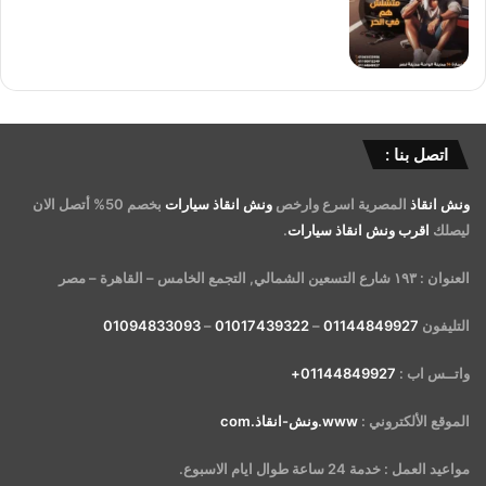
اتصل بنا :
ونش انقاذ
المصرية اسرع وارخص
ونش انقاذ سيارات
بخصم 50% أتصل الان
ليصلك
اقرب ونش انقاذ سيارات
.
العنوان : ١٩٣ شارع التسعين الشمالي, التجمع الخامس – القاهرة – مصر
التليفون
01144849927
–
01017439322
–
01094833093
واتــس اب :
01144849927+
الموقع الألكتروني :
www.ونش-انقاذ.com
مواعيد العمل : خدمة 24 ساعة طوال ايام الاسبوع.