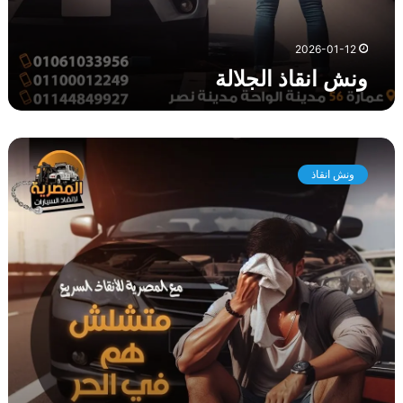
2026-01-12
ونش انقاذ الجلالة
و
ن
ونش انقاذ
ش
ا
ن
ق
ا
ذ
ا
ل
ز
ع
ف
ر