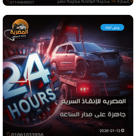
و
ن
ونش انقاذ
ش
ا
ن
ق
ا
ذ
م
ص
ر
ا
ل
ج
د
ي
د
ة
2026-01-12