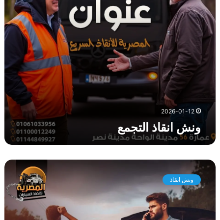
ذ
ا
ل
ت
ج
م
ع
2026-01-12
ونش انقاذ التجمع
و
ن
ونش انقاذ
ش
ا
ن
ق