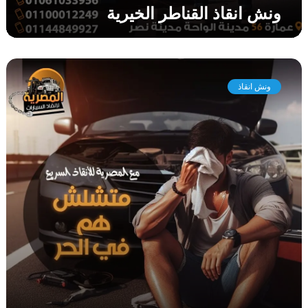
ونش انقاذ القناطر الخيرية
ر
ي
ة
و
ن
ونش انقاذ
ش
ا
ن
ق
ا
ذ
ا
ب
و
ر
و
ا
ش