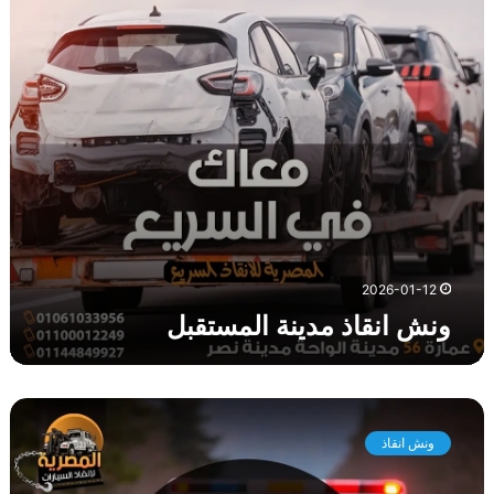
ا
ذ
م
د
ي
ن
ة
ا
ل
م
س
ت
2026-01-12
ق
ونش انقاذ مدينة المستقبل
ب
ل
و
ن
ونش انقاذ
ش
ا