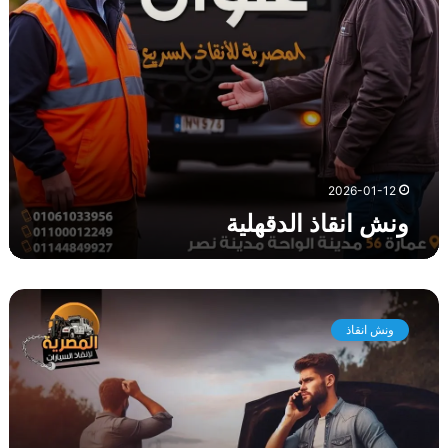
ل
د
ق
ه
ل
ي
ة
2026-01-12
ونش انقاذ الدقهلية
و
ن
ونش انقاذ
ش
ا
ن
ق
ا
ذ