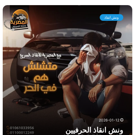
و
ن
ونش انقاذ
ش
ا
ن
ق
ا
ذ
ا
ل
ح
ر
ف
ي
ي
ن
2026-01-12
ونش انقاذ الحرفيين