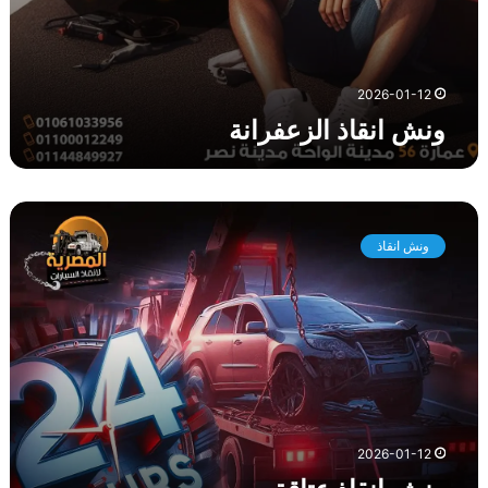
ا
ن
ة
2026-01-12
ونش انقاذ الزعفرانة
و
ن
ونش انقاذ
ش
ا
ن
ق
ا
ذ
ع
ت
ا
2026-01-12
ق
ة