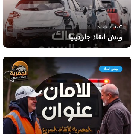
ذ
ج
ا
ر
2026-01-12
د
ونش انقاذ جاردينيا
ي
ن
ي
ا
و
ن
ونش انقاذ
ش
ا
ن
ق
ا
ذ
ا
ل
ح
ي