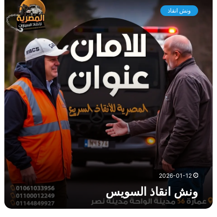
ن
ونش انقاذ
ش
ا
ن
ق
ا
ذ
ا
ل
س
و
ي
س
2026-01-12
ونش انقاذ السويس