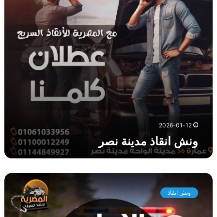
ا
ذ
م
د
ي
ن
ة
ن
ص
ر
2026-01-12
ونش انقاذ مدينة نصر
و
ن
ونش انقاذ
ش
ا