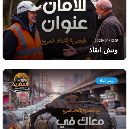
ن
ق
ا
ذ
2026-01-12
ونش انقاذ
و
ن
ونش انقاذ
ش
ا
ن
ق
ا
ذ
ط
ر