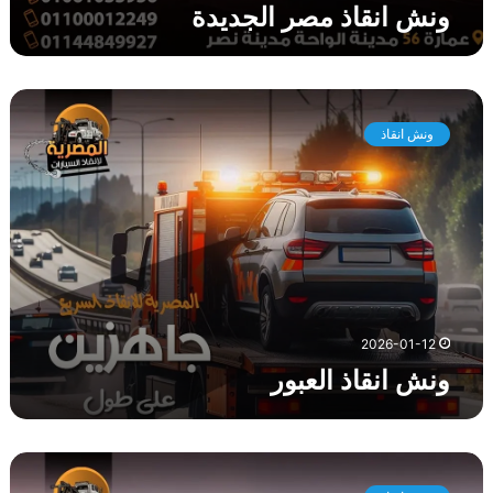
ونش انقاذ مصر الجديدة
و
ن
ونش انقاذ
ش
ا
ن
ق
ا
ذ
ا
ل
ع
2026-01-12
ب
ونش انقاذ العبور
و
ر
و
ن