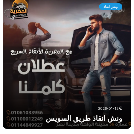
ن
ونش انقاذ
ش
ا
ن
ق
ا
ذ
ط
ر
ي
ق
ا
ل
س
و
ي
س
2026-01-12
ونش انقاذ طريق السويس