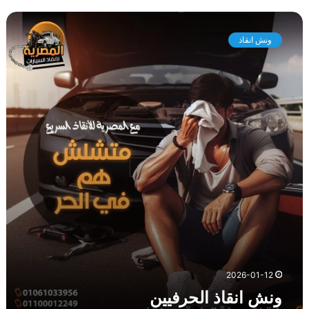
و
ن
ونش انقاذ
ش
ا
ن
ق
ا
ذ
ا
ل
ح
ر
ف
ي
ي
ن
2026-01-12
ونش انقاذ الحرفيين