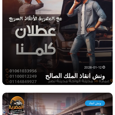
ا
ذ
ا
ل
م
ل
ك
ا
ل
ص
ا
ل
2026-01-12
ح
ونش انقاذ الملك الصالح
و
ن
ونش انقاذ
ش
ا