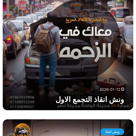
ن
ق
ا
ذ
ا
ل
ت
ج
م
ع
ا
ل
ا
و
2026-01-12
ل
ونش انقاذ التجمع الاول
و
ن
ونش انقاذ
ش