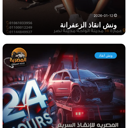
ة
2026-01-12
ونش انقاذ الزعفرانة
و
ن
ونش انقاذ
ش
ا
ن
ق
ا
ذ
ع
ت
ا
ق
ة