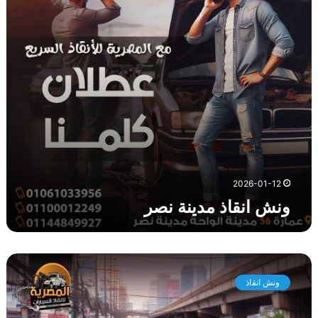
ا
ذ
م
د
ي
ن
ة
ن
ص
ر
2026-01-12
ونش انقاذ مدينة نصر
و
ن
ونش انقاذ
ش
ا