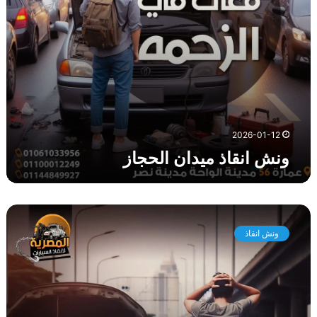
ي
د
ا
ن
ا
ل
ح
ج
ا
2026-01-12
ز
ونش انقاذ ميدان الحجاز
و
ن
ونش انقاذ
ش
ا
ن
ق
ا
ذ