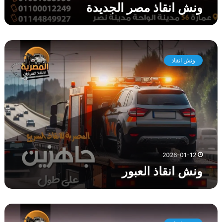
ونش انقاذ مصر الجديدة
و
ن
ونش انقاذ
ش
ا
ن
ق
ا
ذ
ا
ل
ع
2026-01-12
ب
ونش انقاذ العبور
و
ر
و
ن