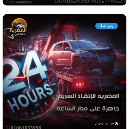
و
ن
ونش انقاذ
ش
ا
ن
ق
ا
ذ
م
ص
ر
ا
ل
ج
د
ي
د
ة
2026-01-12