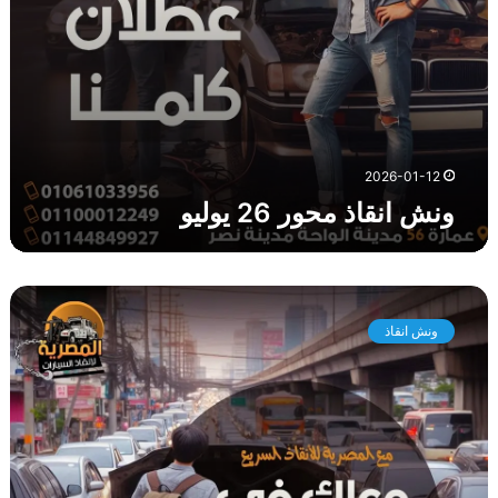
ر
2
6
ي
و
ل
ي
2026-01-12
و
ونش انقاذ محور 26 يوليو
و
ن
ونش انقاذ
ش
ا
ن
ق
ا
ذ
م