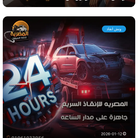
ا
ش
و
ن
ونش انقاذ
ش
ا
ن
ق
ا
ذ
ا
ل
م
ع
ص
ر
ة
2026-01-12