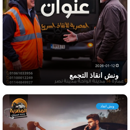
ذ
ا
ل
ت
ج
م
ع
2026-01-12
ونش انقاذ التجمع
و
ن
ونش انقاذ
ش
ا
ن
ق