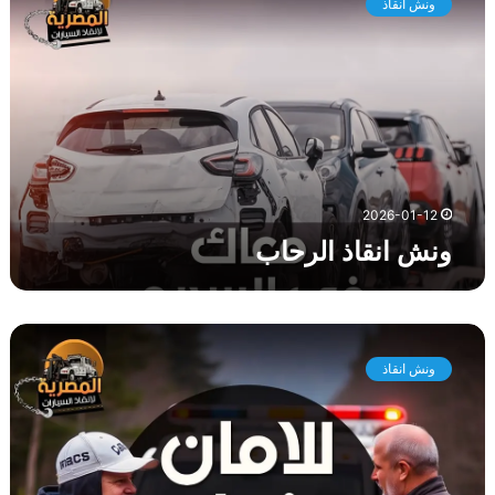
ونش انقاذ
ش
ا
ن
ق
ا
ذ
ا
ل
ر
2026-01-12
ح
ونش انقاذ الرحاب
ا
ب
و
ن
ونش انقاذ
ش
ا
ن
ق
ا