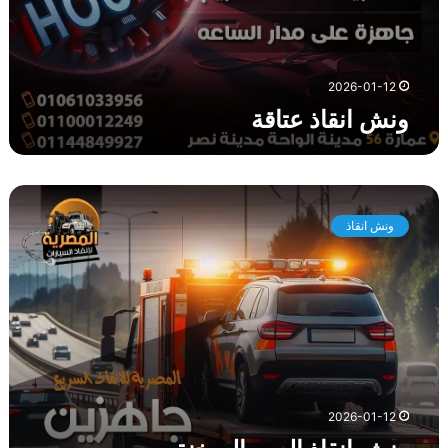
2026-01-12
ونش انقاذ عتاقة
و
ن
ونش انقاذ
ش
ا
ن
ق
ا
ذ
ا
ل
ع
2026-01-12
ي
ن