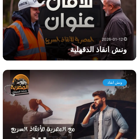
ق
ا
ذ
ا
ل
د
2026-01-12
ق
ونش انقاذ الدقهلية
ه
ل
ي
ة
و
ن
ونش انقاذ
ش
ا
ن
ق
ا
ذ
م
ح
و