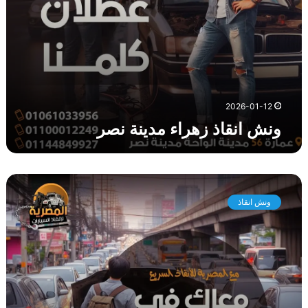
ا
ء
م
د
ي
ن
ة
2026-01-12
ن
ونش انقاذ زهراء مدينة نصر
ص
ر
و
ن
ونش انقاذ
ش
ا
ن
ق
ا
ذ
ش