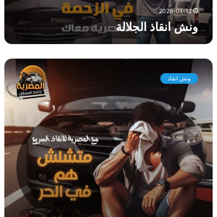
ج
2026-01-12
ل
ونش انقاذ الجلالة
ا
ل
ة
و
ن
ونش انقاذ
ش
ا
ن
ق
ا
ذ
ا
ل
ز
ع
ف
ر
ا
ن