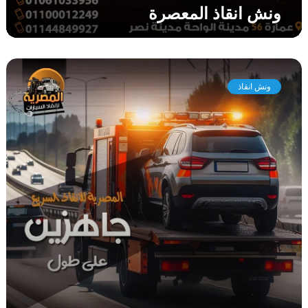
ونش انقاذ المعصرة
و
ن
ونش انقاذ
ش
ا
ن
ق
ا
ذ
غ
م
ر
ة