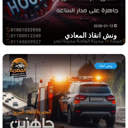
ي
2026-01-12
ونش انقاذ المعادي
و
ن
ونش انقاذ
ش
ا
ن
ق
ا
ذ
ا
ل
خ
ا