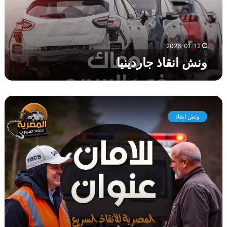
ذ
ج
ا
ر
2026-01-12
د
ونش انقاذ جاردينيا
ي
ن
ي
ا
و
ن
ونش انقاذ
ش
ا
ن
ق
ا
ذ
ا
ل
ح
ي