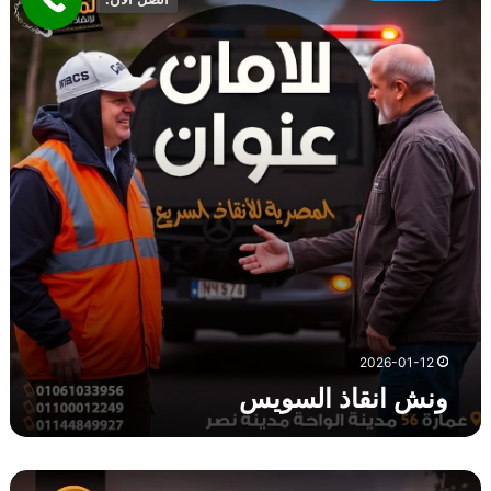
ش
ا
ن
ق
ا
ذ
ا
ل
س
و
ي
س
2026-01-12
ونش انقاذ السويس
و