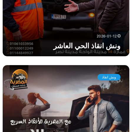
ا
ل
ع
ا
ش
ر
2026-01-12
ونش انقاذ الحي العاشر
و
ن
ونش انقاذ
ش
ا
ن
ق
ا
ذ
ز
ه
ر