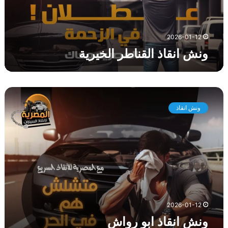
ا
ل
ق
2026-01-12
ن
ونش انقاذ القناطر الخيرية
ا
ط
ر
ا
و
ل
ن
خ
ونش انقاذ
ش
ي
ا
ر
ن
ي
ق
ة
ا
ذ
ا
ب
و
2026-01-12
ر
ونش انقاذ ابو رواش
و